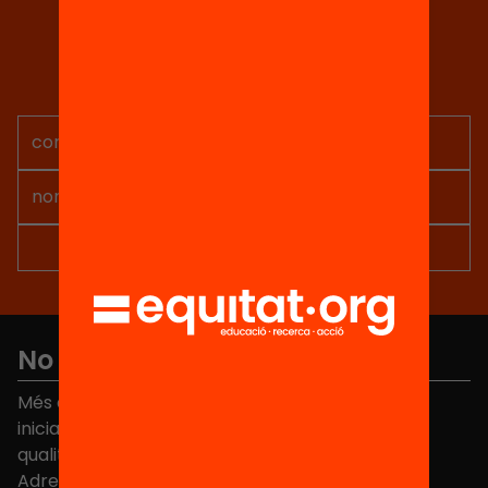
Tria equitat
Rep continguts, iniciatives i
projectes per implicar-te.
No et perdis res
Més de 40.000 persones ja han triat Equitat. Rep
iniciatives, propostes i projectes per millorar la
qualitat de l'educació a Catalunya.
Adreça electrònica
*