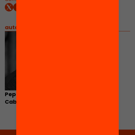
autors
/
equip implicat
Pepe Menéndez
Cabrera