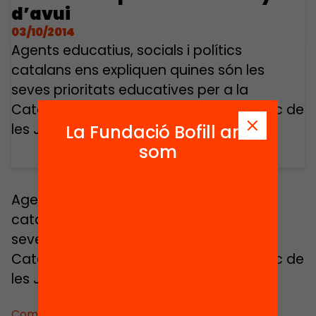
d’avui
03/10/2014
Agents educatius, socials i polítics
catalans ens expliquen quines són les
seves prioritats educatives per a la
Catalunya d’avui. Intervenció en el marc de
les Jornades Educació Avui 2012.
La Fundació Bofill ara
som
Agents educatius, socials i polítics
catalans ens expliquen quines són les
seves prioritats educatives per a la
Catalunya d’avui. Intervenció en el marc de
les Jornades Educació Avui 2012.
Comparteix: