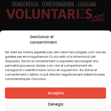
Xarxes Socials
Gestionar el
consentiment
Per oferir les millors experiències, fem servir tecnologies com ara les
TWT
YTB
IG
FB
IN
galetes per emmagatzemar i/o accedir a la informació del
dispositiu. Donar el consentiment a aquestes tecnologies ens
permetrà processar dades com ara el comportament de
navegació o identificadors únics en aquest lloc. No donar el
consentiment o retirar-lo pot afectar negativament determinades
Avís legal
Política de cookies
característiques i funcions.
Creiem que el coneixement s’ha de compartir. Per això
Accepta
fem servir una llicència Creative Commons, llevat que en
algun material indiquem el contrari. Us animem a copiar,
redistribuir, remesclar o transformar i crear els continguts
Denega
propis d’aquest web, per a qualsevol finalitat, inclosa la