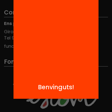
Contacte
Ens pots trobar al Hub Social
Girona 34, interior 08010 Barcelona
Tel 934 588 700
fundacio@equitat.org
Formem part de...
Benvinguts!