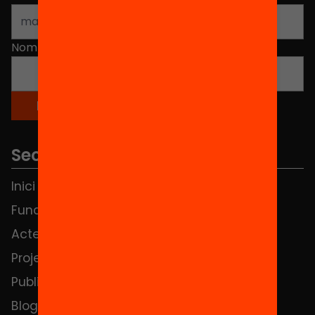
Nom
*
Seccions
Inici
Notícies
Fundació
FAQS
Actes
Hub Social
Projectes
Contacte
Publicacions i vídeos
Blog