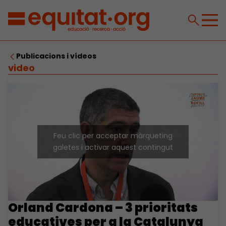
Publicacions i vídeos
video
Feu clic per acceptar màrqueting
galetes i activar aquest contingut
Orland Cardona – 3 prioritats
educatives per a la Catalunya