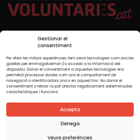
Xarxes Socials
Gestionar el
consentiment
Per oferir les millors experiències, fem servir tecnologies com ara les
TWT
YTB
IG
FB
IN
galetes per emmagatzemar i/o accedir a la informació del
dispositiu. Donar el consentiment a aquestes tecnologies ens
permetrà processar dades com ara el comportament de
navegació o identificadors únics en aquest lloc. No donar el
consentiment o retirar-lo pot afectar negativament determinades
Avís legal
Política de cookies
característiques i funcions.
Creiem que el coneixement s’ha de compartir. Per això
Accepta
fem servir una llicència Creative Commons, llevat que en
algun material indiquem el contrari. Us animem a copiar,
redistribuir, remesclar o transformar i crear els continguts
Denega
propis d’aquest web, per a qualsevol finalitat, inclosa la
comercial. Només us demanem que reconegueu
Veure preferències