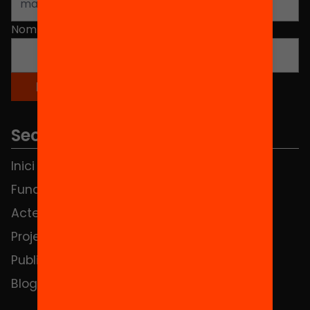
Nom
*
Seccions
Inici
Notícies
Fundació
FAQS
Actes
Hub Social
Projectes
Contacte
Publicacions i vídeos
Blog