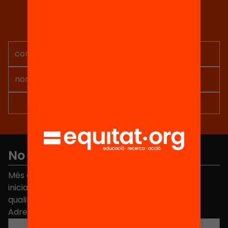
Tria equitat
Rep continguts, iniciatives i
projectes per implicar-te.
No et perdis res
Més de 40.000 persones ja han triat Equitat. Rep
iniciatives, propostes i projectes per millorar la
qualitat de l'educació a Catalunya.
Adreça electrònica
*