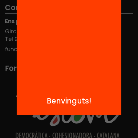
Contacte
Ens pots trobar al Hub Social
Girona 34, interior 08010 Barcelona
Tel 934 588 700
fundacio@equitat.org
Formem part de...
Benvinguts!