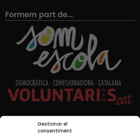
Formem part de...
Xarxes Socials
Gestionar el
consentiment