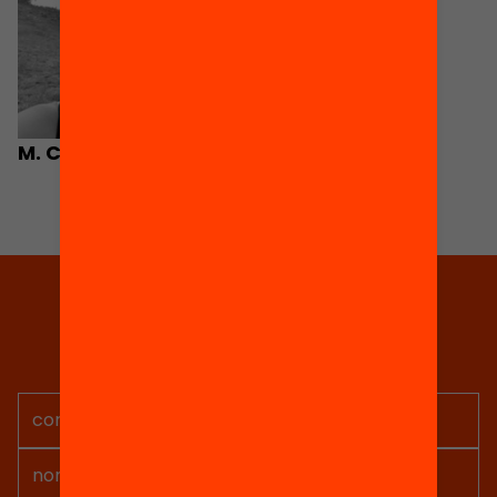
M. Carmen Olaya
Tria equitat
Rep continguts, iniciatives i
projectes per implicar-te.