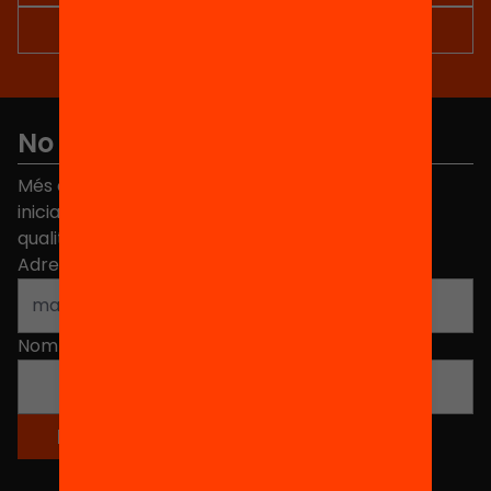
No et perdis res
Més de 40.000 persones ja han triat Equitat. Rep
iniciatives, propostes i projectes per millorar la
qualitat de l'educació a Catalunya.
Adreça electrònica
*
Nom
*