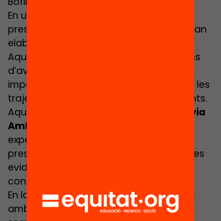
Bofill.
En una primera part de l’acte, es
presentarà la revisió d’evidències que han
elaborat Sandra Escapa i Albert Julià.
Aquest informe sintetitza les conclusions
d’avaluacions internacionals sobre els
impactes de la orientació educativa en les
trajectòries acadèmiques dels estudiants.
Aquest informe serà contrastat per
Sílvia
Amblàs
(directora de l’Institut DEP i
experta en la matèria tractada), qui
presentarà les claus per aterrar aquestes
evidències i àmbits de millora al nostre
context.
En la segona part de l’acte, comptarem
amb una taula rodona formada pels