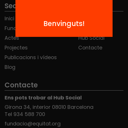
Seccions
Inici
Notícies
Benvinguts!
Fundació
FAQS
Actes
Hub Social
Projectes
Contacte
Publicacions i vídeos
Blog
Contacte
Ens pots trobar al Hub Social
Girona 34, interior 08010 Barcelona
Tel 934 588 700
fundacio@equitat.org