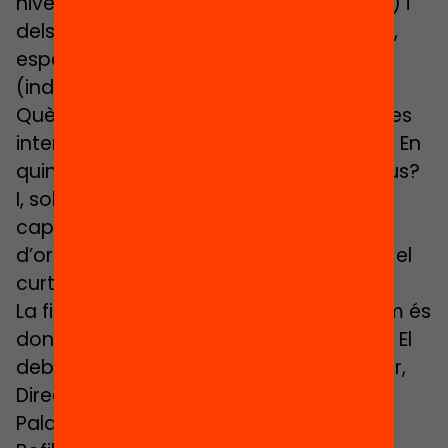
nivell acadèmic, perfil sociodemogràfic) i
dels responsables (professorat ordinari,
especialistes, personal extern), format
(individual o col·lectiu) i durada.
Què sabem sobre l’efectivitat d’aquestes
intervencions? Quines funcionen millor? En
quines condicions? Per a quins col·lectius?
I, sobretot, com podem fer per avançar
cap a sistemes, dispositius i programes
d’orientació educativa més efectius en el
curt i en el llarg termini a casa nostra?
La finalitat del debat que aquí anunciem és
donar resposta a aquests interrogants. El
debat serà presentat per Marc Balaguer,
Director d’Ivàlua, i moderat per Ismael
Palacín, Director de la Fundació Jaume