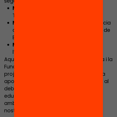
següents professionals:
Manel Merino
, DirectOR de l’Institut
Torre Roja (Viladecans).
Neus Gómez
, assessora de la Gerència
de Serveis Educatius de la Diputació de
Barcelona.
M. Carmen Olaya
, Directora de
l’Associació SaóPrat.
Aquest debat està organitzat per Ivàlua i la
Fundació Jaume Bofill en el marc del
projecte Què Funciona en Educació, una
aposta per aportar evidència científica al
debat sobre la política i la pràctica
educativa, connectant el rigor analític
amb els reptes educatius plantejats al
nostre país.