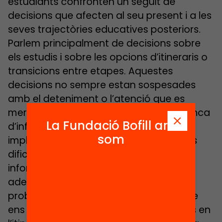
estudiants confronten un seguit de
decisions que afecten al seu present i a les
seves trajectòries educatives posteriors.
Parlem principalment de decisions sobre
els estudis i sobre les opcions d’itineraris o
transicions entre etapes. Aquestes
decisions no sempre estan sospesades
amb el deteniment o l’atenció que es
mereixen, per motius que van de la manca
La Fundació Bofill ara
d’informació sobre els continguts o les
som
implicacions de cada opció, a possibles
dificultats per accedir a aquesta
informació i interpretar-la de forma
adequada. Aquesta situació és
problemàtica si tenim en compte el que
ens diu l’evidència: que bones decisions en