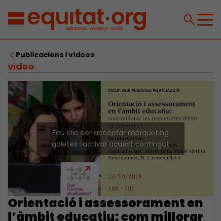
Publicacions i vídeos
video
Feu clic per acceptar màrqueting
galetes i activar aquest contingut
Orientació i assessorament en
l’àmbit educatiu: com millorar