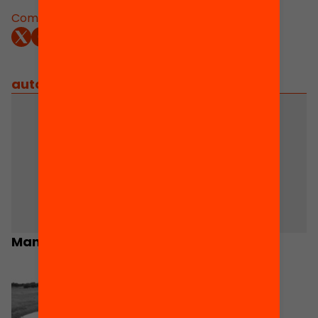
Comparteix:
autors
/
equip implicat
Manel Merino
Neus Gómez