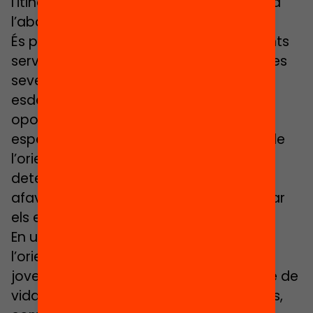
l’itinerari educatiu són un antídot contra
l’abandonament escolar prematur.
És per això que oferir a tots els estudiants
serveis d’orientació, consulta i guia en les
seves decisions i tries educatives pot
esdevenir determinant per a les seves
oportunitats educatives. De forma més
específica, cal destacar que el suport de
l’orientació pot ser especialment
determinant per a l’alumnat menys
afavorit, aquell que tendeix a abandonar
els estudis de forma més prematura.
En un sentit general, l’objectiu de
l’orientació és precisament que tots els
joves puguin emprendre el seu projecte de
vida professional amb els coneixements,