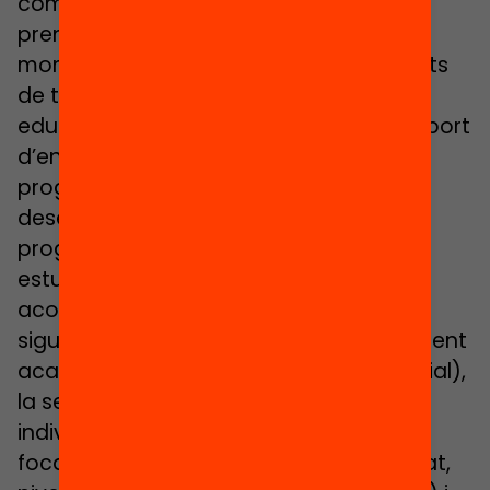
competències i eines necessàries per
prendre les millors decisions en cada
moment i, especialment, en els moments
de transició. A Catalunya, els centres
educatius, de vegades recolzats pel suport
d’entitats socials o en el marc de
programes d’abast municipal,
desenvolupen diferents estratègies i
programes d’orientació als seus
estudiants. Aquestes intervencions
acostumen a ser diverses, segons quin
sigui el seu objectiu prioritari (estrictament
acadèmic, professional, personal o social),
la seva metodologia (planificació
individual, guies curriculars, serveis
focalitzats), perfil dels participants (edat,