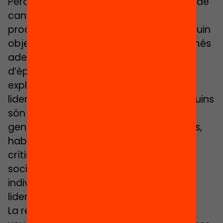
Però qui hauria de liderar els processos de
canvi i innovació social que s’estan
produint? Com ho hauria de fer i amb quin
objectiu? Quin tipus de lideratges són més
adequats per fer front a aquest canvi
d’època? Quins són els factors que
expliquen les noves trajectòries del
lideratge social i polític a Catalunya? Quins
són els àmbits, en els quals les noves
generacions adquireixen aprenentatges,
habilitats i valors que els fan subjectes
crítics i compromesos amb la realitat
social que els envolta? El lideratge
individual perd adeptes en favor de
lideratges més col·laboratius?
La recerca analitza a través dels ulls i la