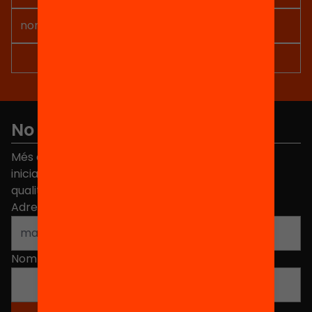
No et perdis res
Més de 40.000 persones ja han triat Equitat. Rep
iniciatives, propostes i projectes per millorar la
qualitat de l'educació a Catalunya.
Adreça electrònica
*
Nom
*