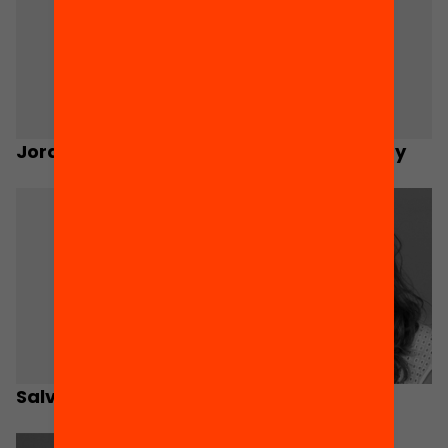
Jordi Valls
Elisenda Alamany
Salvador Grané
Marta Pascal