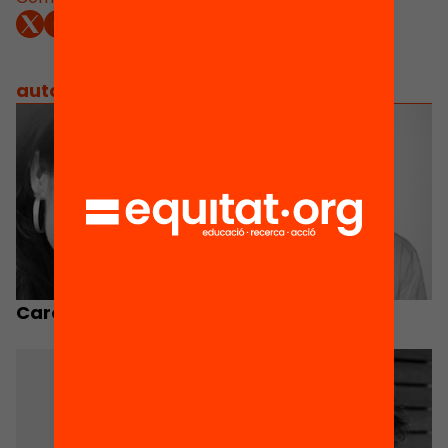
autors
/
equip implicat
Carola Castellà
Marc Parés