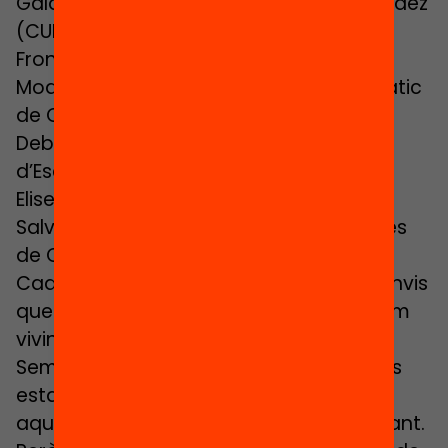
Gala Pin (activista veïnal), David Fernández
(CUP), Eloi Badia (d’Enginyers sense
Fronteres i portaveu d’Aigua és Vida)
Modera la taula: Joan Subirats. Catedràtic
de Ciència Política de la UAB.
Debat amb Fila 0: Jordi Valls (Federació
d’Escoltisme i Guiatge de Catalunya),
Elisenda Alamany (l’ALTRAVEU i CAV),
Salvador Grané (Minyons Escoltes i Guies
de Catalunya), Marta Pascal (CIU)
Cada cop es fa més evident que els canvis
que les societats contemporànies estem
vivint i patint no són canvis passatgers.
Sembla lògic pensar que, si les societats
estan canviant, les formes de governar
aquestes societats també estan canviant.