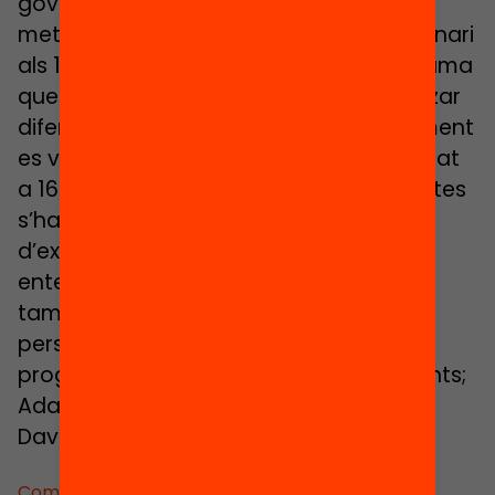
governamentals). Des del punt de vista
metodològic, es va distribuir un qüestionari
als 124 joves que han passat pel programa
que va permetre identificar i caracteritzar
diferents perfils de lideratge. Posteriorment
es van realitzar entrevistes en profunditat
a 16 dels joves. Deu d’aquestes entrevistes
s’han convertit en relats de vida per tal
d’exemplificar com els joves activistes
entenen el lideratge avui. La publicació
també compta amb la reflexió de cinc
persones que els participants del
programa Ordit han citat com a referents;
Ada Colau, Dolor Camats, Ester Bonal,
David Fernàndez i Carlos Campuzano.
Comparteix: