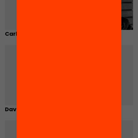
Carles Campuzano
Gala Pin
David Fernández
Eloi Badia