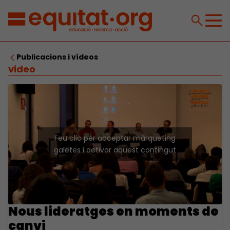
Publicacions i vídeos
video
Feu clic per acceptar màrqueting
galetes i activar aquest contingut
Nous lideratges en moments de
canvi