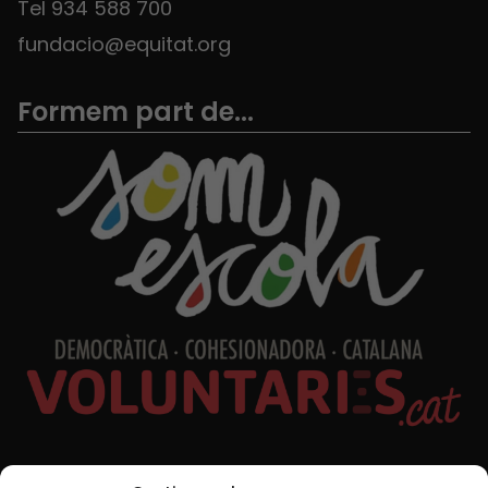
Tel 934 588 700
fundacio@equitat.org
Formem part de...
Xarxes Socials