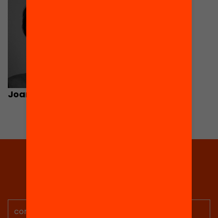
Joan Subirats
Tria equitat
Rep continguts, iniciatives i
projectes per implicar-te.