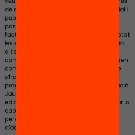
veu de joves activistes, les noves maneres
de concebre i practicar el lideratge social i
publicopolític, permet veure com es
posicionen aquests joves enfront de
l’actual moment de canvi, quines han estat
les seves trajectòries vitals, com entenen
el lideratge i, sobretot, com n’és de
complex i plural tot plegat. El projecte pren
com a univers d’anàlisi els i les joves que
s’han beneficiat del programa Ordit (un
programa impulsat al 2007 per la Fundació
Jaume Bofill i l’IGOP que ha celebrat 11
edicions i que ha estat orientat a enfortir la
capacitat d’actuació i lideratge de
persones joves vinculades a processos
d’acció col·lectiva i organitzacions no