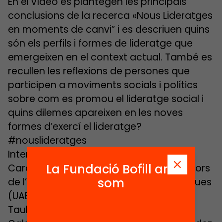
En el vídeo es plantegen les principals
conclusions de la recerca «Nous Lideratges
en moments de canvi” i es descriuen quins
són els perfils i formes de lideratge que
emergeixen en el context actual. També es
recullen les reflexions de persones que
participen a moviments socials i polítics
sobre com es promou el lideratge social i
quins dilemes apareixen en les noves
formes d’exercí el lideratge?
#nouslideratges
Intervenen:
La Fundació Bofill ara
Carola Castellà i Marc Parés, investigadors
som
de l’Institut de Govern i Polítiques Públiques
(UAB)
Taula rodona: Carles Campuzano (CiU)