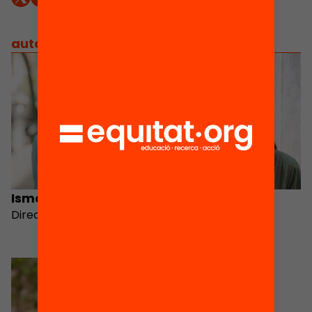
autors
/
equip implicat
Ismael Palacín
Òscar Esteban
Director
Pagan
Vocal