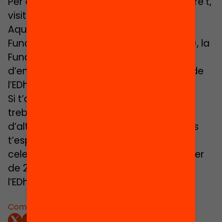
Per a estar informat, i poder pre-inscriure’t,
visita: www.edhack.cat
Aquest és un projecte impulsat per la
Fundació Jaume Bofill (@FundacioBofill), la
Fundació Tot Raval i un gran grup
d’entitats del barri del Raval que faran de
l’EDhack Raval, una realitat.
Si t’apassiona l’educació, t’agrada
treballar en equip, innovar, aprendre
d’altres disciplines i crear solucions reals
t’esperem al primer EDhack que es
celebrarà a Catalunya el 23 i 24 de febrer
de 2018 al Museu Marítim de Barcelona:
l’EDhack Raval.
Comparteix: