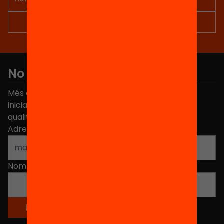
No et perdis res
Més de 40.000 persones ja han triat Equitat. Rep
iniciatives, propostes i projectes per millorar la
qualitat de l'educació a Catalunya.
Adreça electrònica
*
Nom
*