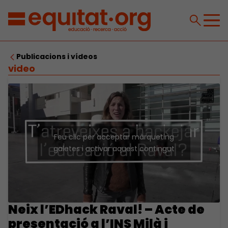
Publicacions i vídeos
video
Feu clic per acceptar màrqueting
galetes i activar aquest contingut
Neix l’EDhack Raval! – Acte de
presentació a l’INS Milà i