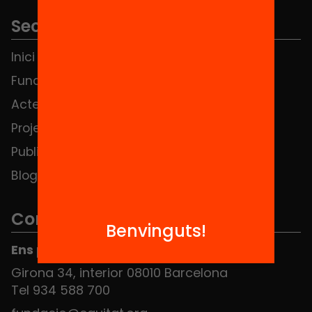
Seccions
Inici
Notícies
Fundació
FAQS
Actes
Hub Social
Projectes
Contacte
Publicacions i vídeos
Blog
Contacte
Benvinguts!
Ens pots trobar al Hub Social
Girona 34, interior 08010 Barcelona
Tel 934 588 700