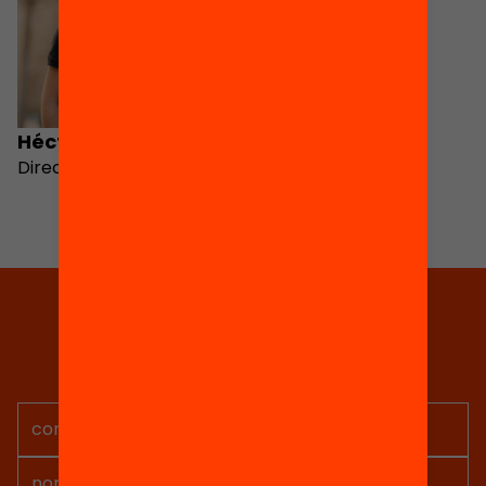
Héctor Gardó
Director d'Equitat Digital
Tria equitat
Rep continguts, iniciatives i
projectes per implicar-te.