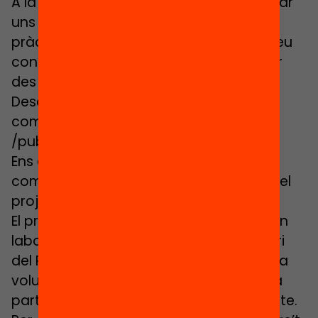
A la segona part de l’acte es van realitzar
uns tallers en paral·lel per posar en
pràctica la metodologia EDhacker. Podeu
consultar els materials i realitzar el taller
des de casa o des dels vostres centres.
Descarregueu els materials i ja podreu
començar a hackejar l’educació:
/publicacions/g…
Ens encantarà que si feu el taller, ho
compartiu a les xarxes amb l’etiqueta del
projecte: #edhackraval
El projecte EDhack Raval vol esdevenir un
laboratori d’innovació educativa al barri
del Raval. Des de la diversitat, la xarxa i la
voluntat de transformar, us convidem a
participar i ser protagonistes del projecte.