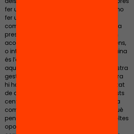
dels centres, com donar resposta i després
fer un seguiment però no fiscalitzador, no
fer un seguiment des del retiment de
comptes, no fer un seguiment de fer una
presentació d’on hem arribat i què hem
aconseguit, sinó un seguiment més intens,
o intensiu, però que faci referència a quina
és l’equitat entre les demandes i tot
aquest ball de xifres que tenim en la nostra
gestió de centre i veure de quina manera
hi ha un reconeixement més personalitzat
de quina és la tasca que es fa en aquests
centres. Que jo no voldria dir de màxima
complexitat, sempre m’ha rascat, perquè
penso que som centres que donem moltes
oportunitats, per tant canviem