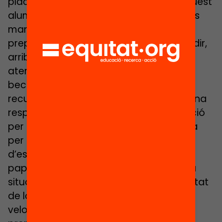
places disponibles acabem acollint aquest
alumnat amb unes dificultats, amb unes
mancances, que l’escola no està
preparada per donar-hi resposta. És a dir,
arriben al nostre país, necessiten tenir
atencions bàsiques, com poden ser la
beca del menjador, com poden ser
recursos materials, i no sempre tenim una
resposta clara per part de l’administració
per dir doncs podeu tenir aquesta beca
per poder dinar al centre. Ens hem
d’esperar, hem d’omplir un munt de
paperassa, veure com es resol aquesta
situació i els dies van passant. La velocitat
de la necessitat dels infants no és la
velocitat dels adults, ni molt menys, la