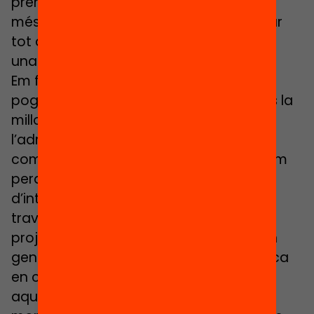
premura dels temps de l’escola és molt
més ràpida i nosaltres hem de gestionar
tot això de manera eficaç i alhora amb
una agilitat afegida.
Em feies aquesta pregunta de quin, s’hi
pogués fer aquesta demanda, quina és la
millor manera de relacionar-se amb
l’administració. És un tema una mica
complicat, tant pel que estem vivint com
perquè realment s’han fet tastets
d’intentar buscar aquestes millores a
través de programes, a través de
projectes, programes pilot, però que en
general tots ells tenen una característica
en comú que és aquesta fragilitat,
aquesta poca previsió i aquest viure el