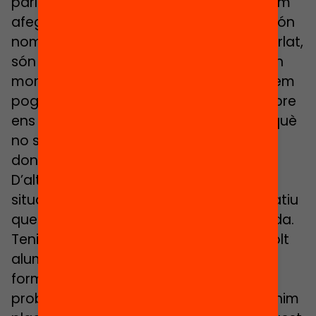
parlàvem d’aquestes figures que podíem
afegir als equips educatius perquè no són
només docents sinó, també ho hem parlat,
són totes aquestes figures que en algun
moment o altre, gràcies als recursos, hem
pogut incorporar als centres i que sempre
ens movem en termes de fragilitat perquè
no sabem quina continuïtat podrem
donar.
D’altra banda també hem d’atendre
situacions que afecten a l’entorn educatiu
que esdevenen de manera sobrevinguda.
Tenim, ara en parlava la companya, molt
alumnat que està arribant al centre en
format de matrícula viva i que
probablement com són centres que tenim