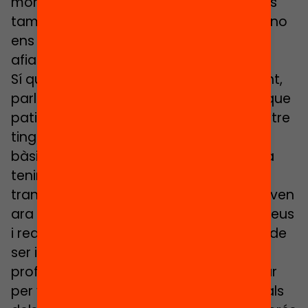
moment, viure el dia a dia, que nosaltres
tampoc amb aquesta poca estabilitat no
ens ajuda a treballar d’una manera
afiançada.
Sí que per nosaltres seria molt important,
parlàvem abans d’aquesta invisibilitat que
patim alguna tipologia de centres, mentre
tinguem cobertes unes necessitats
bàsiques no anem més enllà. La majoria
tenim projectes molt interessants,
transformadors, innovadors, com parlaven
ara de la Xarxa d’Escoles Públiques de Reus
i realment jo crec que la mirada hauria de
ser intentar conèixer-nos més en
profunditat. L’administració ha de vetllar
per veure quines són les necessitats reals