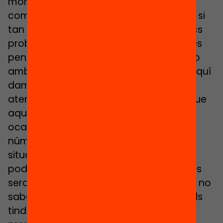
moments per part de les meves
companyes. Després en parlarem, però si
tan fàcil fos trobar un mecanisme doncs
probablement hi ha gent que ja l’hagués
pensat. Amb la reflexió que jo em quedo
amb aquesta xifra que ara has deixat aquí
damunt de la taula és que, no és tant
atendre les necessitats que tenim, és que
aquests recursos arribin quan toca. En
ocasions ens trobem que parlem de
números, parlem de xifres, però són
situacions puntuals, de manera que no
podem fer previsió a llarg plaç de quines
seran les actuacions que farem perquè no
sabem si tindrem aquests diners o no els
tindrem o en tot cas ens avesem a