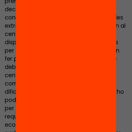
prendre decisions, com podria ser una
decisió molt senzilla que és decidir si
continuarem, si donarem continuïtat a les
extraescolars o a les colònies que es fan al
centre quan no sabem si realment
disposarem d’una quantitat econòmica
per tirar endavant. Per tant, no es poden
fer previsions a llarg termini. Això també
debilita molt els projectes educatius de
centre perquè són projectes, com ara
comentàveu aquí, que tenen certa
dificultat afegida, evidentment. Això no ho
podem negar, que hi ha un sobreesforç
per treballar en aquests centres i que
requereix també donar estabilitat, tant
econòmica com professional. Ara