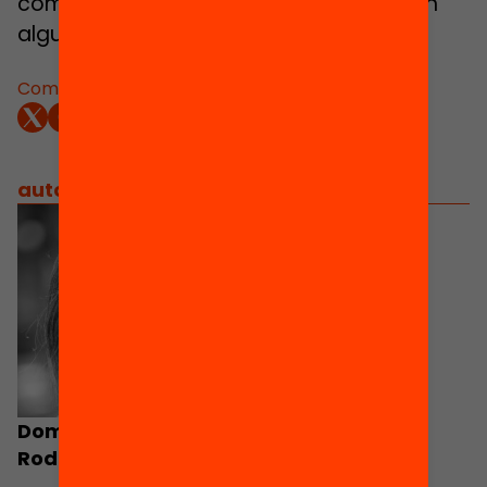
complexitat per alguna altra paraula, en
algun altre moment del debat.
Comparteix:
autors
/
equip implicat
Domitila Viñas i
Rodríguez