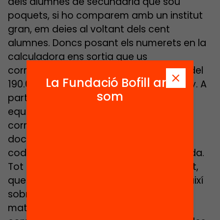
dels alumnes de secundària que sou
poquets, si ho comparem amb un institut
gran, em deies al voltant dels cent
alumnes. Doncs posant els numerets en la
calculadora ens sortia que us
correspondria un increment al voltant del
La Fundació Bofill ara
190.000 € pel vostre centre, any per any. A
som
partir d’aquí es poden fer totes les
equivalències, això a quants docents
correspondria? A quants perfils no
docents? Per baixar ràtios, per fer
codocència, per quantes aules d’acollida.
Tot això és un exercici que vindria a part,
que no és el que et demano que facis així
sobre la marxa. El que et demano és el
mateix que demanava les teves