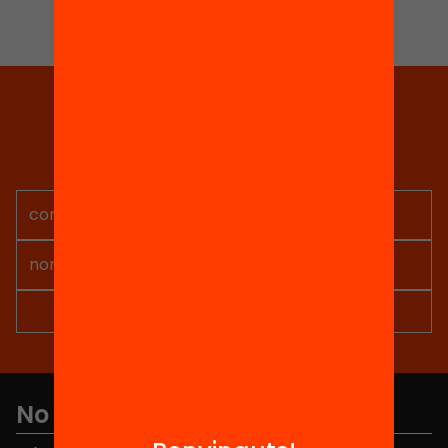
Tria equitat
Rep continguts, iniciatives i
projectes per implicar-te.
No et perdis res