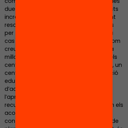
companyes és a dir, quines serien com les
dues o tres necessitats que amb aquests
increments voldries tenir com clarament
resoltes i que ara mateix tens dificultats
per poder-ho tenir ben resolt. I en el teu
cas afegeixo com un extra que és dir, com
creus o quina creus que hauria de ser la
millor manera perquè es relacionessin els
centres educatius, en aquest cas el teu, un
centre com el vostre, amb l’administració
educativa, de cara a facilitar la gestió
d’aquests recursos, la rebuda,
l’aprofitament i la gestió d’aquests
recursos. Han aparegut conceptes com els
acords de coresponsabilitat o els
contractes programa, es parlava com de