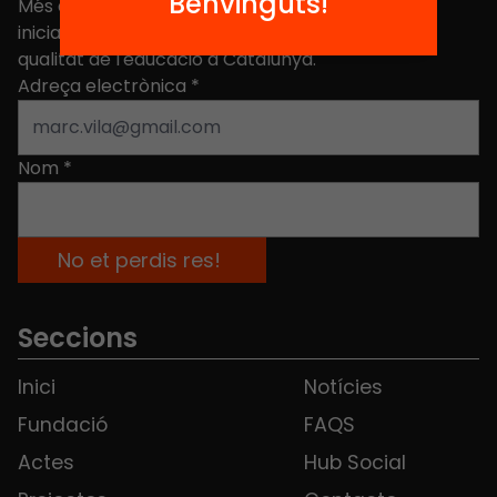
Benvinguts!
Més de 40.000 persones ja han triat Equitat. Rep
iniciatives, propostes i projectes per millorar la
qualitat de l'educació a Catalunya.
Adreça electrònica
*
Nom
*
Seccions
Inici
Notícies
Fundació
FAQS
Actes
Hub Social