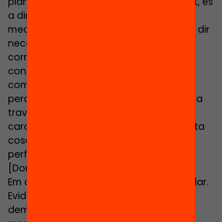
plans de millora o de seguiment i suport, és
a dir si tens idea d’algun possible
mecanisme que pogués existir com per dir
necessitem més, ens hauria de
correspondre més per equilibrar
condicions d’escolarització i la manera
com per poder tenir això a to i a dia i
perquè jo pugui planificar hauria de ser a
través d’un instrument d’aquestes
característiques. T’estic demanant molta
cosa però sé que ho podràs respondre
perfectament.
[Domi viñas]
Em demanes molt però en podríem parlar.
Evidentment, m’afegeixo a totes les
demandes que han sortit en aquests