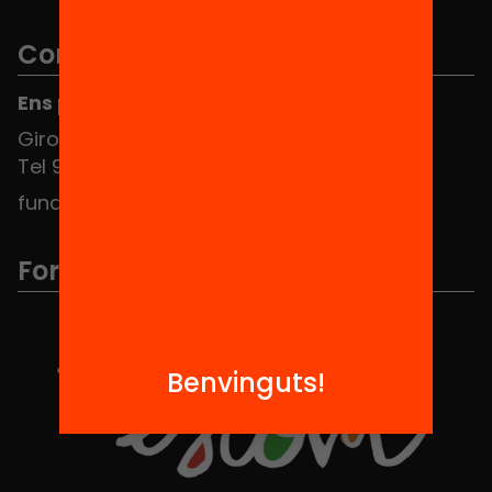
Contacte
Ens pots trobar al Hub Social
Girona 34, interior 08010 Barcelona
Tel 934 588 700
fundacio@equitat.org
Formem part de...
Benvinguts!