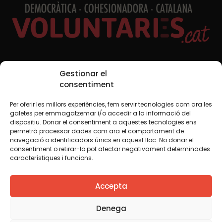
Xarxes Socials
Gestionar el
consentiment
Per oferir les millors experiències, fem servir tecnologies com ara les
TWT
YTB
IG
FB
IN
galetes per emmagatzemar i/o accedir a la informació del
dispositiu. Donar el consentiment a aquestes tecnologies ens
permetrà processar dades com ara el comportament de
navegació o identificadors únics en aquest lloc. No donar el
consentiment o retirar-lo pot afectar negativament determinades
Avís legal
Política de cookies
característiques i funcions.
Creiem que el coneixement s’ha de compartir. Per això
Accepta
fem servir una llicència Creative Commons, llevat que en
algun material indiquem el contrari. Us animem a copiar,
redistribuir, remesclar o transformar i crear els continguts
Denega
propis d’aquest web, per a qualsevol finalitat, inclosa la