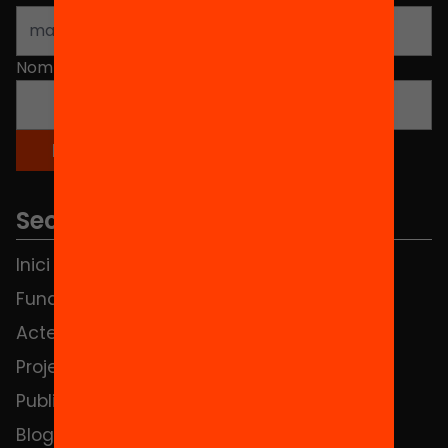
Nom
*
Seccions
Inici
Notícies
Fundació
FAQS
Actes
Hub Social
Projectes
Contacte
Publicacions i vídeos
Blog