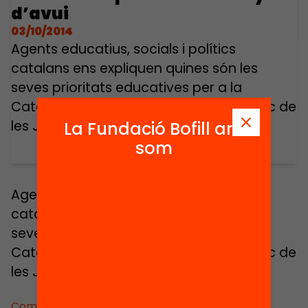
d’avui
03/10/2014
Agents educatius, socials i polítics
catalans ens expliquen quines són les
seves prioritats educatives per a la
Catalunya d’avui. Intervenció en el marc de
les Jornades Educació Avui 2012.
La Fundació Bofill ara
som
Agents educatius, socials i polítics
catalans ens expliquen quines són les
seves prioritats educatives per a la
Catalunya d’avui. Intervenció en el marc de
les Jornades Educació Avui 2012.
Comparteix: