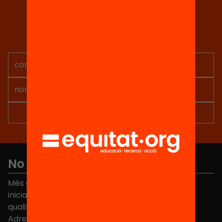
Tria equitat
Rep continguts, iniciatives i
projectes per implicar-te.
No et perdis res
Més de 40.000 persones ja han triat Equitat. Rep
iniciatives, propostes i projectes per millorar la
qualitat de l'educació a Catalunya.
Adreça electrònica
*