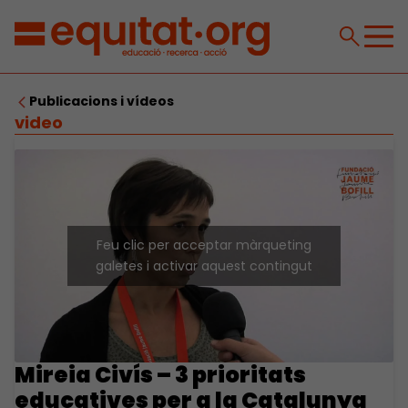
Publicacions i vídeos
video
Feu clic per acceptar màrqueting
galetes i activar aquest contingut
Mireia Civís – 3 prioritats
educatives per a la Catalunya