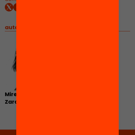
autors
/
equip implicat
Mireia Civís
Zaragoza