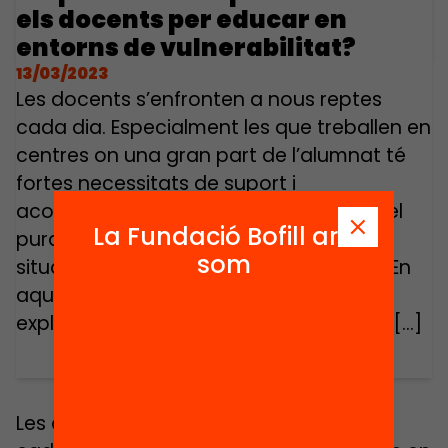
els docents per educar en
entorns de vulnerabilitat?
13/03/2023
Les docents s’enfronten a nous reptes
cada dia. Especialment les que treballen en
centres on una gran part de l’alumnat té
fortes necessitats de suport i
acompanyament, que van més enllà del
La Fundació Bofill ara
purament acadèmic, vinculades a
som
situacions de pobresa i exclusió social. En
aquest vídeo diverses docents ens
expliquen què els hi aporta treballar en […]
Les docents s’enfronten a nous reptes