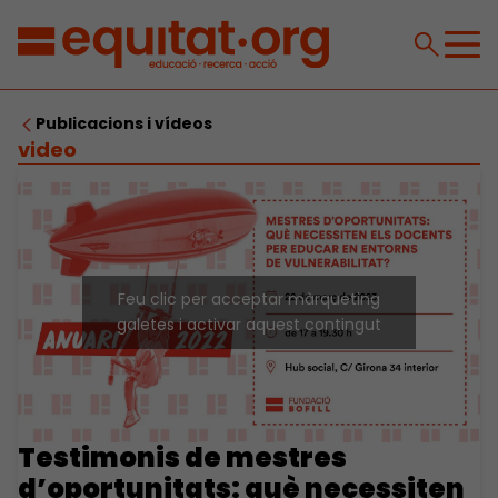
Publicacions i vídeos
video
Feu clic per acceptar màrqueting
galetes i activar aquest contingut
Testimonis de mestres
d’oportunitats: què necessiten