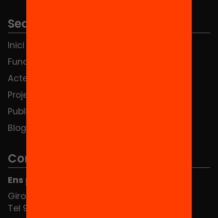
Seccions
Inici
Notícies
Fundació
FAQS
Actes
Hub Social
Projectes
Contacte
Publicacions i vídeos
Blog
Contacte
Ens pots trobar al Hub Social
Girona 34, interior 08010 Barcelona
Tel 934 588 700