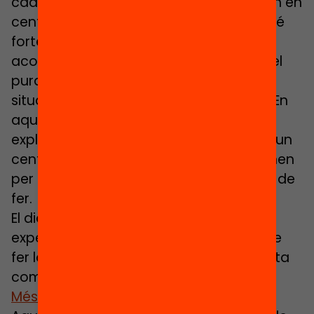
cada dia. Especialment les que treballen en
centres on una gran part de l’alumnat té
fortes necessitats de suport i
acompanyament, que van més enllà del
purament acadèmic, vinculades a
situacions de pobresa i exclusió social. En
aquest vídeo diverses docents ens
expliquen què els hi aporta treballar en un
centre complex i quines necessitats tenen
per fer la feina com creuen que l’hauria de
fer.
El dia 22 de març de 2023 compartirem
experiències, motivacions i dificultats de
fer la feina de docent en contextos d’alta
complexitat. T’hi esperem!
Més informació