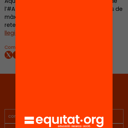
Aquest acte té a veure amb el capítol de
l’#Anuari2022 “El professorat als centres de
màxima complexitat: com reclutar-lo i
retenir-lo” de la Clara Fontdevila.
Pots
llegir-lo aquí
Comparteix:
Tria equitat
Rep continguts, iniciatives i
projectes per implicar-te.