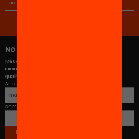
No et perdis res
Més de 40.000 persones ja han triat Equitat. Rep
iniciatives, propostes i projectes per millorar la
qualitat de l'educació a Catalunya.
Adreça electrònica
*
Nom
*