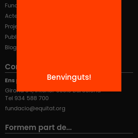
Fundació
FAQS
Actes
Hub Social
Projectes
Contacte
Publicacions i vídeos
Blog
Contacte
Benvinguts!
Ens pots trobar al Hub Social
Girona 34, interior 08010 Barcelona
Tel 934 588 700
fundacio@equitat.org
Formem part de...