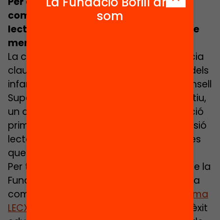
La Fundació Bofill ara
Per què és important que els infants
som
comptin amb espais de mentoria
lectora? Què caracteritza la relació de
mentoria?
La comprensió lectora és la competència
clau de l’aprenentatge i l’èxit educatiu dels
infants. Però, actualment, segons el Consell
Superior d’Avaluació del Sistema Educatiu,
un de cada set infants finalitza l’educació
primària amb un nivell baix de comprensió
lectora que l’impedeix entendre els llibres
que llegeix.
Per tal de pal·liar aquesta realitat, des de la
Fundació Bofill promovem la millora de la
comprensió lectora a través del
Programa
LECXIT
. Aquest té l’objectiu, d’impulsar l’èxit