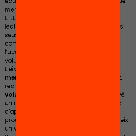
educatiu dels nens i les nenes a través de
mentories individuals.
El LECXIT ofereix als infants espais de
lectura que els ajudaran a consolidar els
seus aprenentatges i a incrementar les
competències lectores amb
l’acompanyament d’una persona
voluntària.
L’eix central de la metodologia són les
mentories lectores
que, setmanalment,
realitzen més de
1.800 persones
voluntàries
. La persona mentora esdevé
un referent pels infants en el seu procés
d’aprenentatge, l’acompanya en el seu
procés de construcció personal i estableix
un vincle de confiança.