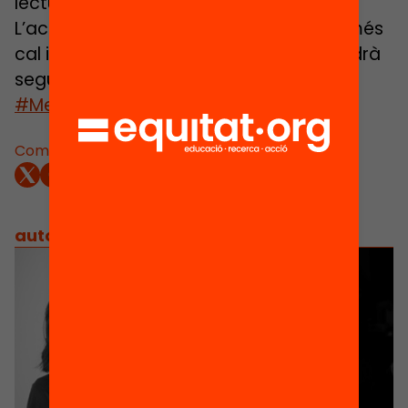
lectura per a l’’èxit educatiu.
L’accés al webinar és lliure i gratuït, només
cal inscriure-s’hi. El debat també es podrà
seguir via Twitter a través del hashtag
#MentoriaLECXIT
.
Comparteix:
autors
/
equip implicat