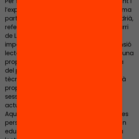
Per fer-ho comptem amb el coneixement i
l’expertesa de
Laura Parra
(mestra, forma
part de l’equip LIC de Badalona i Sant Adrià,
referent del Pla Educatiu d’Entorn del barri
de La Salut-Llefià), que parlarà sobre la
importància de la fomentar la comprensió
lectora i de com la mentoria lectora és una
proposta d’èxit a través de l’experiència
del programa LECXIT. I,
Fátima Avilés
,
tècnica del programa LECXIT, presentarà
propostes per portar a terme a les
sessions LECXIT a partir d’experiències
actuals.
Aquest webinar s’adreça a totes aquelles
persones i institucions vinculades al món
educatiu i/o interessades a fomentar la