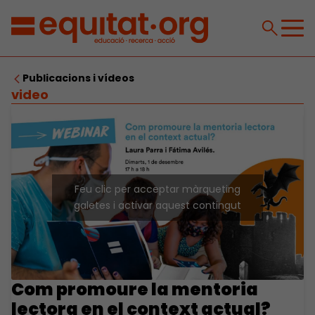
Publicacions i vídeos
video
Feu clic per acceptar màrqueting
galetes i activar aquest contingut
Com promoure la mentoria
lectora en el context actual?