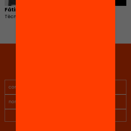
Fátima Avilés
Laura Parra
Tècnica de projectes
Tria equitat
Rep continguts, iniciatives i
projectes per implicar-te.