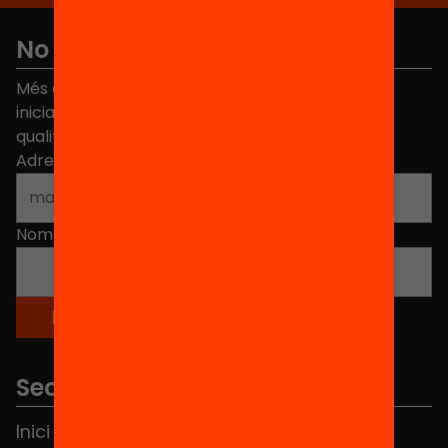
No et perdis res
Més de 40.000 persones ja han triat Equitat. Rep
iniciatives, propostes i projectes per millorar la
qualitat de l'educació a Catalunya.
Adreça electrònica
*
Nom
*
Seccions
Inici
Notícies