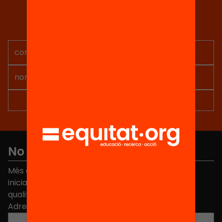
Tria equitat
Rep continguts, iniciatives i
projectes per implicar-te.
No et perdis res
Més de 40.000 persones ja han triat Equitat. Rep
iniciatives, propostes i projectes per millorar la
qualitat de l'educació a Catalunya.
Adreça electrònica
*