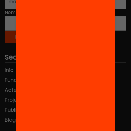
Nom
*
Seccions
Inici
Notícies
Fundació
FAQS
Actes
Hub Social
Projectes
Contacte
Publicacions i vídeos
Blog