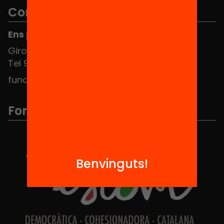
Contacte
Ens pots trobar al Hub Social
Girona 34, interior 08010 Barcelona
Tel 934 588 700
fundacio@equitat.org
Formem part de...
Benvinguts!