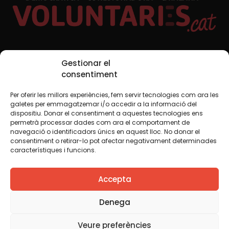
Xarxes Socials
Gestionar el
consentiment
Per oferir les millors experiències, fem servir tecnologies com ara les
TWT
YTB
IG
FB
IN
galetes per emmagatzemar i/o accedir a la informació del
dispositiu. Donar el consentiment a aquestes tecnologies ens
permetrà processar dades com ara el comportament de
navegació o identificadors únics en aquest lloc. No donar el
consentiment o retirar-lo pot afectar negativament determinades
Avís legal
Política de cookies
característiques i funcions.
Creiem que el coneixement s’ha de compartir. Per això
Accepta
fem servir una llicència Creative Commons, llevat que en
algun material indiquem el contrari. Us animem a copiar,
redistribuir, remesclar o transformar i crear els continguts
Denega
propis d’aquest web, per a qualsevol finalitat, inclosa la
comercial. Només us demanem que reconegueu
Veure preferències