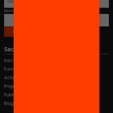
Nom
*
Seccions
Inici
Notícies
Fundació
FAQS
Actes
Hub Social
Projectes
Contacte
Publicacions i vídeos
Blog