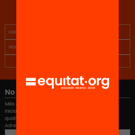
Tria equitat
Rep continguts, iniciatives i
projectes per implicar-te.
No et perdis res
Més de 40.000 persones ja han triat Equitat. Rep
iniciatives, propostes i projectes per millorar la
qualitat de l'educació a Catalunya.
Adreça electrònica
*