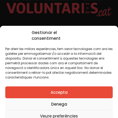
Xarxes Socials
Gestionar el
consentiment
Per oferir les millors experiències, fem servir tecnologies com ara les
TWT
YTB
IG
FB
IN
galetes per emmagatzemar i/o accedir a la informació del
dispositiu. Donar el consentiment a aquestes tecnologies ens
permetrà processar dades com ara el comportament de
navegació o identificadors únics en aquest lloc. No donar el
consentiment o retirar-lo pot afectar negativament determinades
Avís legal
Política de cookies
característiques i funcions.
Creiem que el coneixement s’ha de compartir. Per això
Accepta
fem servir una llicència Creative Commons, llevat que en
algun material indiquem el contrari. Us animem a copiar,
redistribuir, remesclar o transformar i crear els continguts
Denega
propis d’aquest web, per a qualsevol finalitat, inclosa la
comercial. Només us demanem que reconegueu
Veure preferències