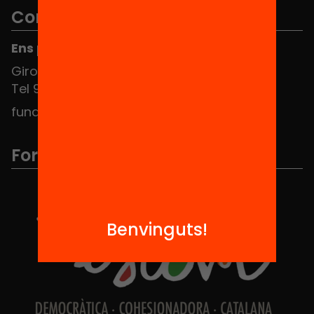
Contacte
Ens pots trobar al Hub Social
Girona 34, interior 08010 Barcelona
Tel 934 588 700
fundacio@equitat.org
Formem part de...
Benvinguts!