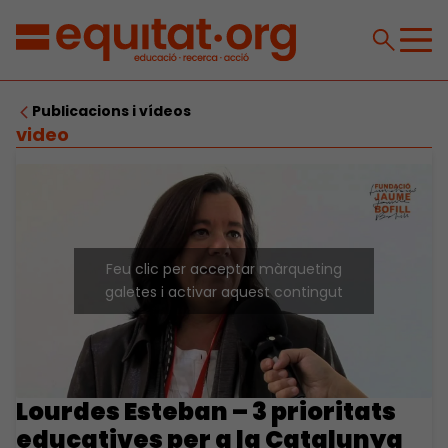
Publicacions i vídeos
video
Feu clic per acceptar màrqueting
galetes i activar aquest contingut
Lourdes Esteban – 3 prioritats
educatives per a la Catalunya