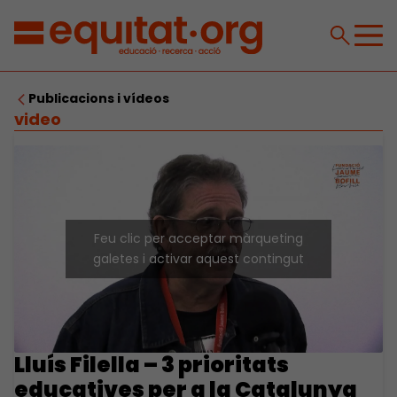
Publicacions i vídeos
video
Feu clic per acceptar màrqueting
galetes i activar aquest contingut
Lluís Filella – 3 prioritats
educatives per a la Catalunya