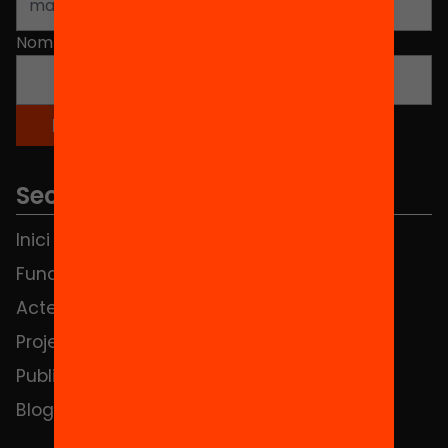
Nom
*
Seccions
Inici
Notícies
Fundació
FAQS
Actes
Hub Social
Projectes
Contacte
Publicacions i vídeos
Blog