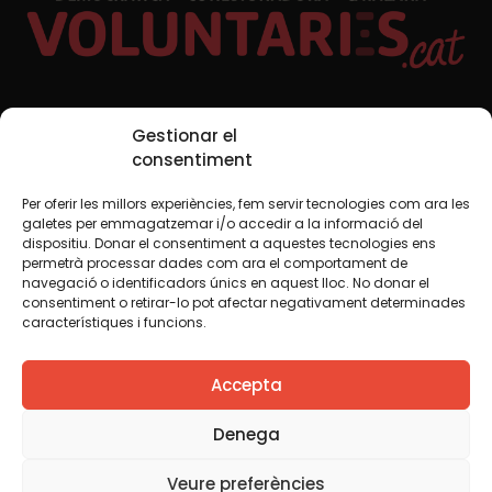
Xarxes Socials
Gestionar el
consentiment
Per oferir les millors experiències, fem servir tecnologies com ara les
TWT
YTB
IG
FB
IN
galetes per emmagatzemar i/o accedir a la informació del
dispositiu. Donar el consentiment a aquestes tecnologies ens
permetrà processar dades com ara el comportament de
navegació o identificadors únics en aquest lloc. No donar el
consentiment o retirar-lo pot afectar negativament determinades
Avís legal
Política de cookies
característiques i funcions.
Creiem que el coneixement s’ha de compartir. Per això
Accepta
fem servir una llicència Creative Commons, llevat que en
algun material indiquem el contrari. Us animem a copiar,
redistribuir, remesclar o transformar i crear els continguts
Denega
propis d’aquest web, per a qualsevol finalitat, inclosa la
comercial. Només us demanem que reconegueu
Veure preferències