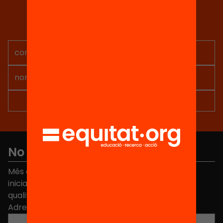
Tria equitat
Rep continguts, iniciatives i
projectes per implicar-te.
No et perdis res
Més de 40.000 persones ja han triat Equitat. Rep
iniciatives, propostes i projectes per millorar la
qualitat de l'educació a Catalunya.
Adreça electrònica
*