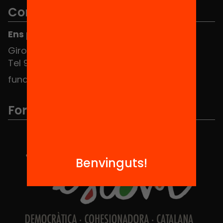
Contacte
Ens pots trobar al Hub Social
Girona 34, interior 08010 Barcelona
Tel 934 588 700
fundacio@equitat.org
Formem part de...
Benvinguts!