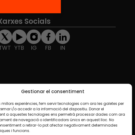
Xarxes Socials
TWT
YTB
IG
FB
IN
Gestionar el consentiment
les millors experiències, fem servir tecnologies com ara les galetes per
ar i/o accedir a la informació del dispositiu. Donar el
nt a aquestes tecnologies ens permetrà processar dades com ara
ament de navegació o identificadors únics en aquest lloc. No
onsentiment o retirar-lo pot afectar negativament determinades
iques i funcions.