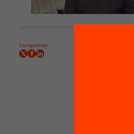
Comparteix:
Entrevi
Inspecc
el 29 d
educati
a l’èxit
D’acord
apodera
seus pr
prioritz
disposa
sostenib