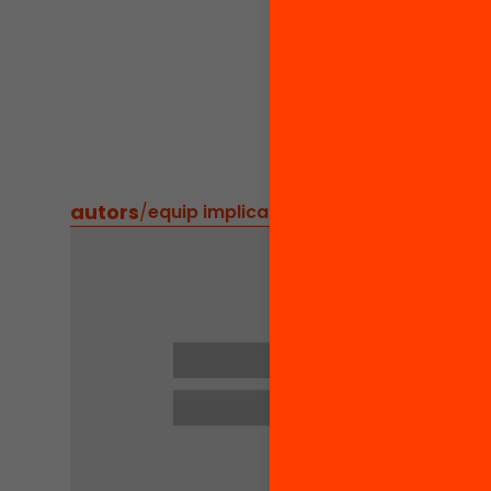
L’acte v
com a p
aposta 
política
amb els
autors
/
equip implicat