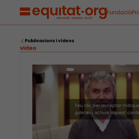
Fundació
Pr
Publicacions i vídeos
video
Feu clic per acceptar màrqu
galetes i activar aquest cont