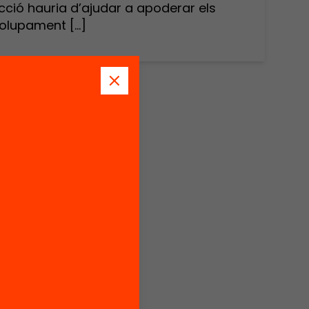
cció hauria d’ajudar a apoderar els
volupament […]
 la
litzada
ió
ció per
judar a
t dels
a
ur
 sigui