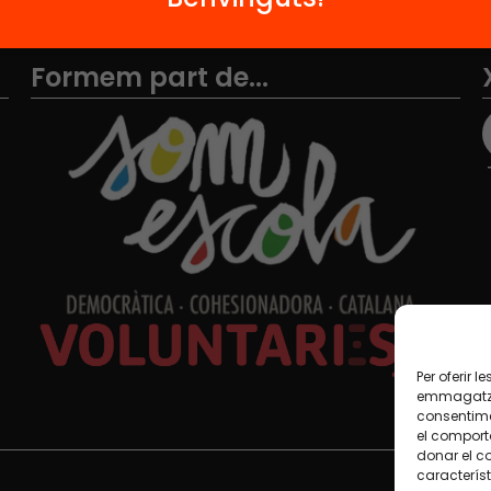
Formem part de...
Per oferir 
emmagatzem
consentime
el comport
donar el c
característ