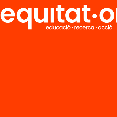
Tria equitat
Rep continguts, iniciatives i projectes
per implicar-te.