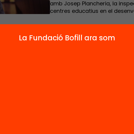
amb Josep Plancheria, la inspe
centres educatius en el desen
La Fundació Bofill ara som
sta a
Josep Plancheria
, Subdirector general de
ió d’Educació del Departament d’Educació, rea
e gener de 2019, en el marc de l’acte
“La inspecc
va a examen: estratègies i modalitats d’inspec
 educatiu”
.
 amb Josep Plancheria, la inspecció hauria d’a
r els centres educatius en el desenvolupamen
ojectes pedagògics i dels seus lideratges i en l
ació d’objectius i mesura d’indicadors. És clau d
r d’un nou sistema d’avaluació de centres, que
le i aporti valor.