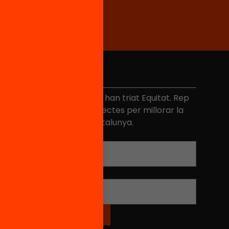
No et perdis res
és de 40.000 persones ja han triat Equitat. Rep
niciatives, propostes i projectes per millorar la
ualitat de l'educació a Catalunya.
Adreça electrònica
*
Nom
*