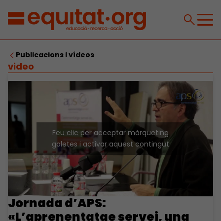
Publicacions i vídeos
video
Feu clic per acceptar màrqueting
galetes i activar aquest contingut
Jornada d’APS:
«L’aprenentatge servei, una