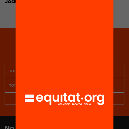
Joan Subirats
Tria equitat
Rep continguts, iniciatives i
projectes per implicar-te.
No et perdis res