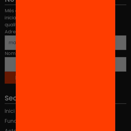
Més de 40.000 persones ja han triat Equitat. Rep
iniciatives, propostes i projectes per millorar la
qualitat de l'educació a Catalunya.
Adreça electrònica
*
Nom
*
Seccions
Inici
Notícies
Fundació
FAQS
Actes
Hub Social