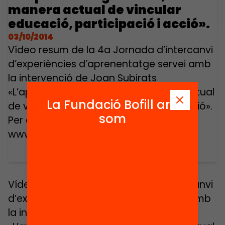
manera actual de vincular
educació, participació i acció».
03/10/2014
Vídeo resum de la 4a Jornada d’intercanvi
d’experiències d’aprenentatge servei amb
la intervenció de Joan Subirats
«L’aprenentatge servei, una manera actual
La Fundació Bofill ara
de vincular educació, participació i acció».
som
Per a més informació:
www.aprenentatgeservei.cat
Vídeo resum de la 4a Jornada d’intercanvi
d’experiències d’aprenentatge servei amb
la intervenció de Joan Subirats