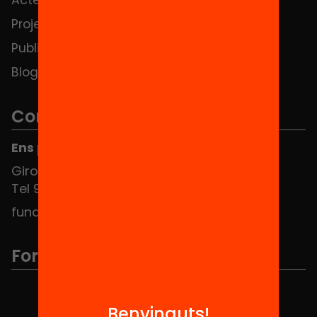
Projectes
Contacte
Publicacions i vídeos
Blog
Contacte
Ens pots trobar al Hub Social
Girona 34, interior 08010 Barcelona
Tel 934 588 700
fundacio@equitat.org
Formem part de...
Benvinguts!