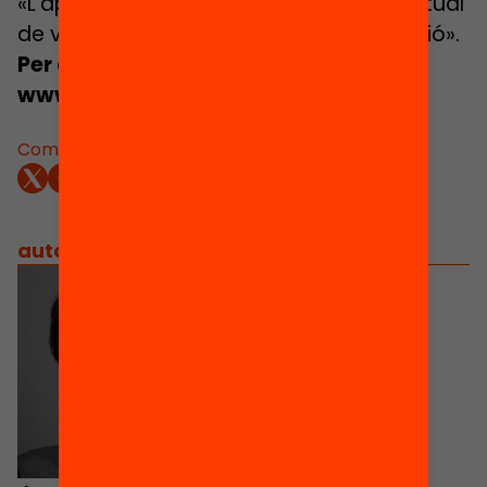
«L’aprenentatge servei, una manera actual
de vincular educació, participació i acció».
Per a més informació:
www.aprenentatgeservei.cat
Comparteix:
autors
/
equip implicat