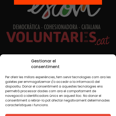
Xarxes Socials
Gestionar el
consentiment
Per oferir les millors experiències, fem servir tecnologies com ara les
TWT
YTB
IG
FB
IN
galetes per emmagatzemar i/o accedir a la informació del
dispositiu. Donar el consentiment a aquestes tecnologies ens
permetrà processar dades com ara el comportament de
navegació o identificadors únics en aquest lloc. No donar el
consentiment o retirar-lo pot afectar negativament determinades
Avís legal
Política de cookies
característiques i funcions.
Creiem que el coneixement s’ha de compartir. Per això