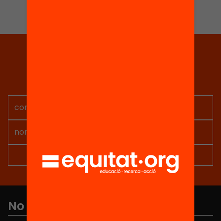
Tria equitat
Rep continguts, iniciatives i
projectes per implicar-te.
No et perdis res