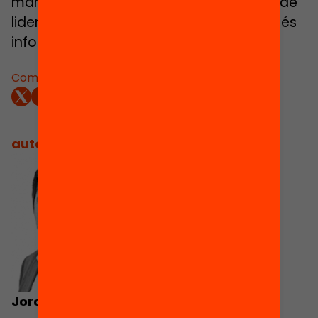
marc de la 9a edició d’Ordit, programa de
lideratge i transformació social. Per a més
informació, www.ordit.cat
Comparteix:
autors
/
equip implicat
Jordi Sànchez