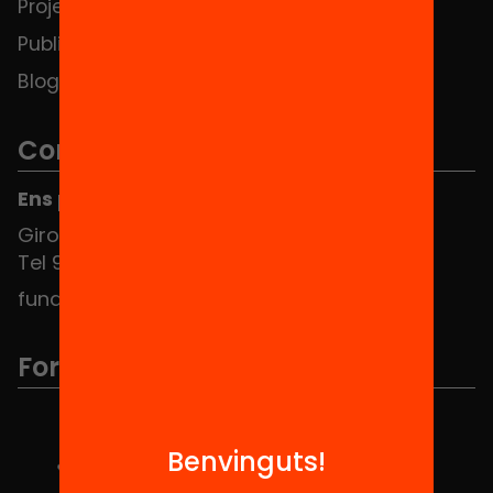
Projectes
Contacte
Publicacions i vídeos
Blog
Contacte
Ens pots trobar al Hub Social
Girona 34, interior 08010 Barcelona
Tel 934 588 700
fundacio@equitat.org
Formem part de...
Benvinguts!