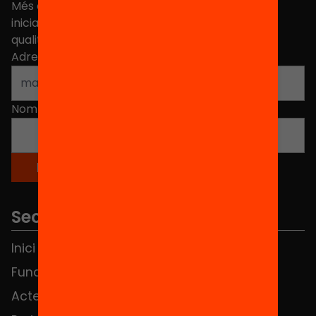
Més de 40.000 persones ja han triat Equitat. Rep
iniciatives, propostes i projectes per millorar la
qualitat de l'educació a Catalunya.
Adreça electrònica
*
Nom
*
Seccions
Inici
Notícies
Fundació
FAQS
Actes
Hub Social