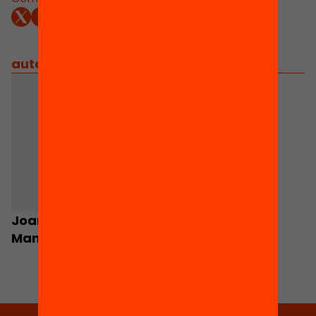
autors
/
equip implicat
Joan Martínez
Manent