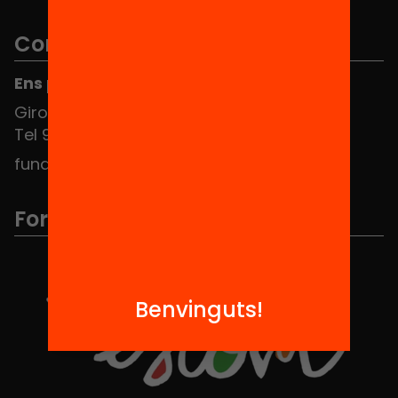
Contacte
Ens pots trobar al Hub Social
Girona 34, interior 08010 Barcelona
Tel 934 588 700
fundacio@equitat.org
Formem part de...
Benvinguts!