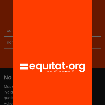
Tria equitat
Rep continguts, iniciatives i
projectes per implicar-te.
No et perdis res
Més de 40.000 persones ja han triat Equitat. Rep
iniciatives, propostes i projectes per millorar la
qualitat de l'educació a Catalunya.
Adreça electrònica
*