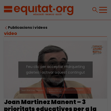
Publicacions i vídeos
video
Feu clic per acceptar màrqueting
galetes i activar aquest contingut
Joan Martinez Manent – 3
prioritats educatives per a la