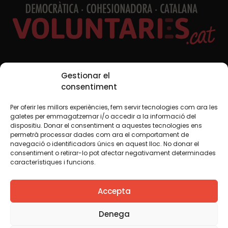
Xarxes Socials
Gestionar el
consentiment
Per oferir les millors experiències, fem servir tecnologies com ara les
TWT
YTB
IG
FB
IN
galetes per emmagatzemar i/o accedir a la informació del
dispositiu. Donar el consentiment a aquestes tecnologies ens
permetrà processar dades com ara el comportament de
navegació o identificadors únics en aquest lloc. No donar el
consentiment o retirar-lo pot afectar negativament determinades
Avís legal
Política de cookies
característiques i funcions.
Creiem que el coneixement s’ha de compartir. Per això
Accepta
fem servir una llicència Creative Commons, llevat que en
algun material indiquem el contrari. Us animem a copiar,
redistribuir, remesclar o transformar i crear els continguts
Denega
propis d’aquest web, per a qualsevol finalitat, inclosa la