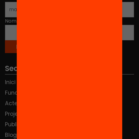
Nom
*
Seccions
Inici
Notícies
Fundació
FAQS
Actes
Hub Social
Projectes
Contacte
Publicacions i vídeos
Blog