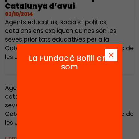
Catalunya d’avui
03/10/2014
Agents educatius, socials i polítics
catalans ens expliquen quines són les
seves prioritats educatives per a la
Catalunya d’avui. Intervenció en el marc de
les Jornades Educació Avui 2012.
La Fundació Bofill ara
som
Agents educatius, socials i polítics
catalans ens expliquen quines són les
seves prioritats educatives per a la
Catalunya d’avui. Intervenció en el marc de
les Jornades Educació Avui 2012.
Comparteix: