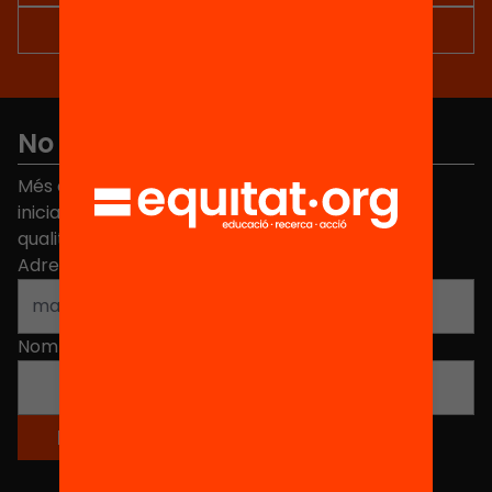
No et perdis res
Més de 40.000 persones ja han triat Equitat. Rep
iniciatives, propostes i projectes per millorar la
qualitat de l'educació a Catalunya.
Adreça electrònica
*
Nom
*