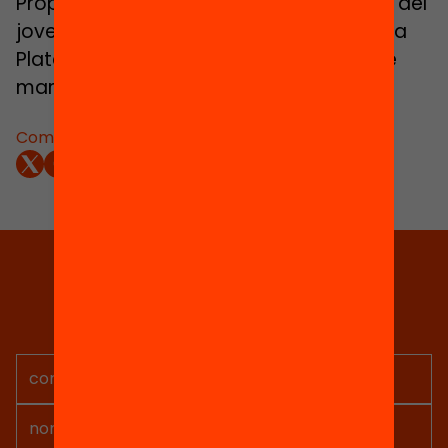
Propostes i solucions des de la vivència del
joves, de la jornada de presentació de la
Plataforma Zero Abandonament el 7 de
març de 2023.
Comparteix:
Tria equitat
Rep continguts, iniciatives i
projectes per implicar-te.