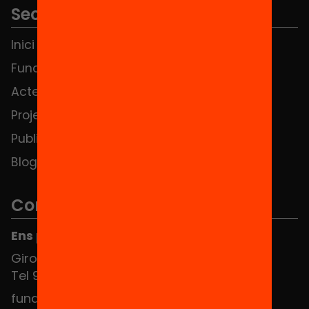
Seccions
Inici
Notícies
Fundació
FAQS
Actes
Hub Social
Projectes
Contacte
Publicacions i vídeos
Blog
Contacte
Ens pots trobar al Hub Social
Girona 34, interior 08010 Barcelona
Tel 934 588 700
fundacio@equitat.org