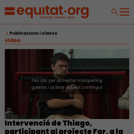
Publicacions i vídeos
video
Feu clic per acceptar màrqueting
galetes i activar aquest contingut
Intervenció de Thiago,
participant al projecte Far, a la