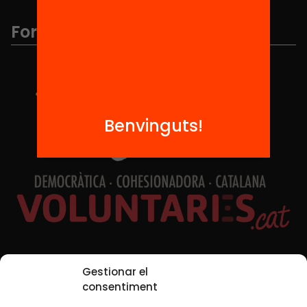
Formem part de...
Benvinguts!
Xarxes Socials
Gestionar el
consentiment