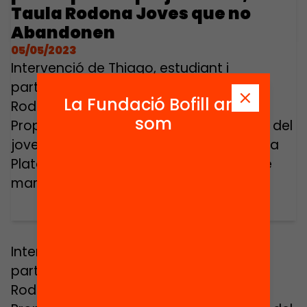
Taula Rodona Joves que no
Abandonen
05/05/2023
Intervenció de Thiago, estudiant i
participant al projecte Far, a la Taula
La Fundació Bofill ara
Rodona Joves que no Abandonen.
som
Propostes i solucions des de la vivència del
joves, de la jornada de presentació de la
Plataforma Zero Abandonament el 7 de
març de 2023.
Intervenció de Thiago, estudiant i
participant al projecte Far, a la Taula
Rodona Joves que no Abandonen.