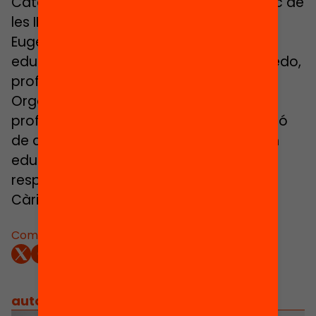
Catalunya d’avui. Intervenció en el marc de
les II Jornades Educació Avui 2014.
Eugeni Garcia-Alegre, expert en gestió
educativa i gestió pública, Anna Escobedo,
professora de Sociologia i Anàlisi de les
Organitzacions de la UB, Joan Badia,
professor i expert en innovació, formació
de docents i planificació acadèmica en
educació superior, i Marta Caramés,
responsable del Projecte Paidós de
Càritas, a les II Jornades Educació Avui.
Comparteix:
autors
/
equip implicat