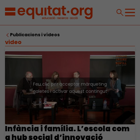
Publicacions i vídeos
video
Feu clic per acceptar màrqueting
galetes i activar aquest contingut
Infància i família. L’escola com
a hub social d’innovació