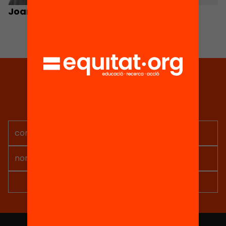
Joan Badia
Marta Caramés
Tria equitat
Rep continguts, iniciatives i
projectes per implicar-te.