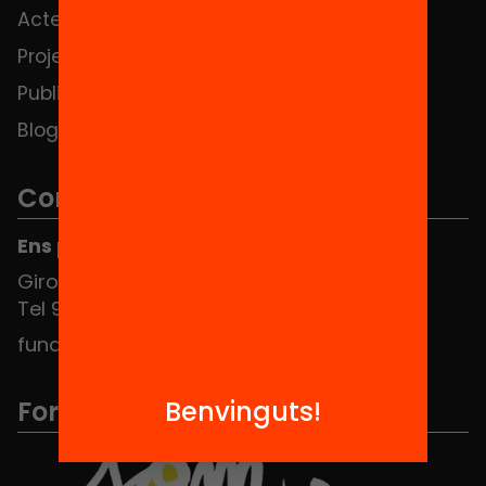
Actes
Hub Social
Projectes
Contacte
Publicacions i vídeos
Blog
Contacte
Ens pots trobar al Hub Social
Girona 34, interior 08010 Barcelona
Tel 934 588 700
fundacio@equitat.org
Formem part de...
Benvinguts!