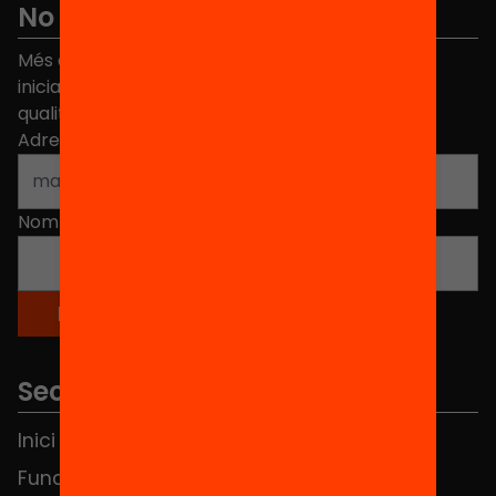
No et perdis res
Més de 40.000 persones ja han triat Equitat. Rep
iniciatives, propostes i projectes per millorar la
qualitat de l'educació a Catalunya.
Adreça electrònica
*
Nom
*
Seccions
Inici
Notícies
Fundació
FAQS