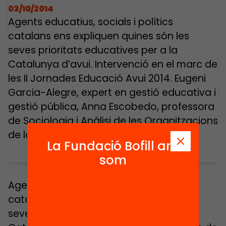
03/10/2014
Agents educatius, socials i polítics
catalans ens expliquen quines són les
seves prioritats educatives per a la
Catalunya d’avui. Intervenció en el marc de
les II Jornades Educació Avui 2014. Eugeni
Garcia-Alegre, expert en gestió educativa i
gestió pública, Anna Escobedo, professora
de Sociologia i Anàlisi de les Organitzacions
de la UB, Joan Badia, […]
La Fundació Bofill ara
som
Agents educatius, socials i polítics
catalans ens expliquen quines són les
seves prioritats educatives per a la