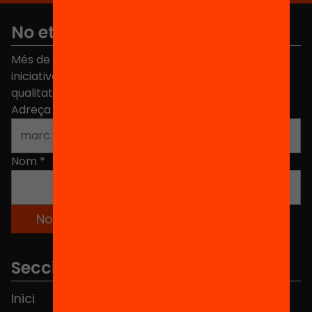
No et perdis res
Més de 40.000 persones ja han triat Equitat. Rep
iniciatives, propostes i projectes per millorar la
qualitat de l'educació a Catalunya.
Adreça electrònica
*
Nom
*
Seccions
Inici
Notícies