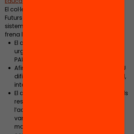
Educacio.pdf
El col·lectiu d’escoles i instituts Fòrum
Futurs de l’Educació denuncia que l’actual
sistema d’accés a la universitat (PAU)
frena la transformació educativa.
El col·lectiu reclama la necessitat i la
urgència d’un canvi de model en les
PAU i l’educació postobligatòria.
Afirmen que el model actual de les PAU
dificulta un enfocament competencial,
integral i personalitzat de l’educació.
El document fa notar l’immobilisme dels
responsables de les PAU a
l’administració i a les universitats, que
van frenar la proposta de canvi de
model de les proves, per fer-les més