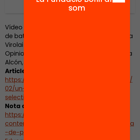
som
Vídeo de les opinions d’ex-alumnes de 2n
de batxillerat de l’institut Montgròs, l’Escola
Virolai i l’Escola Cooperativa El Puig.
Opinions de: Aida Rigual, Judit Agulló, Jana
Alcón, Marc Paredes i Jessica Capdevila.
Article complet:
https://elsfutursdeleducacio.cat/2020/07/
02/un-batxillerat-sense-aquesta-
selectivitat-es-possible/
Nota de premsa:
https://elsfutursdeleducacio.cat/wp-
content/uploads/2020/07/20200707_Nota
-de-premsa-PAU-Forum-Futurs-