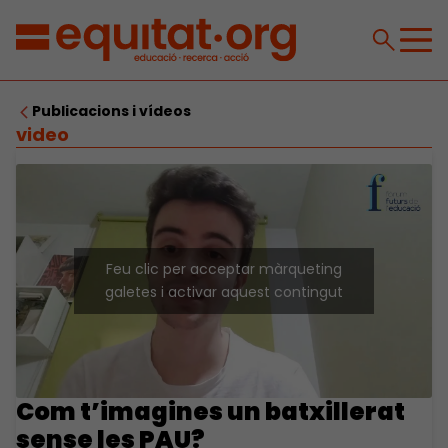
Publicacions i vídeos
video
Feu clic per acceptar màrqueting
galetes i activar aquest contingut
Com t’imagines un batxillerat
sense les PAU?