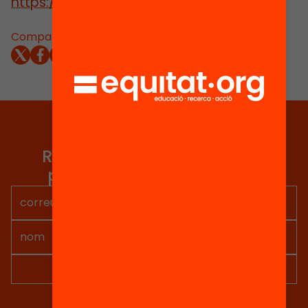
https://www.fbofill.cat/
Comparteix:
Tria equitat
Rep continguts, iniciatives i
projectes per implicar-te.