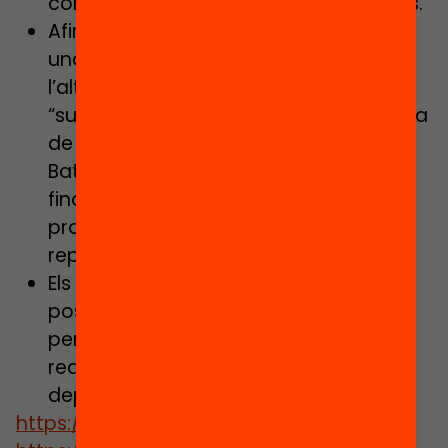
competencials i menys memorístiques.
Afirmen que la reforma de les PAU és
una proposta de mínims, perquè
l’alternativa transformadora seria
“suprimir les PAU i definir un nou sistema
de qualificació competencial del
Batxillerat, acabant amb la visió
finalista dels exàmens, i treballar en
propostes més agosarades per
repensar l’educació postobligatòria”.
Els centres d’Els Futurs de l’Educació es
posen a disposició de l’Administració
per treballar proactivament per fer
realitat aquest canvi, a partir
depropostes concretes
https://elsfutursdeleducacio.cat/