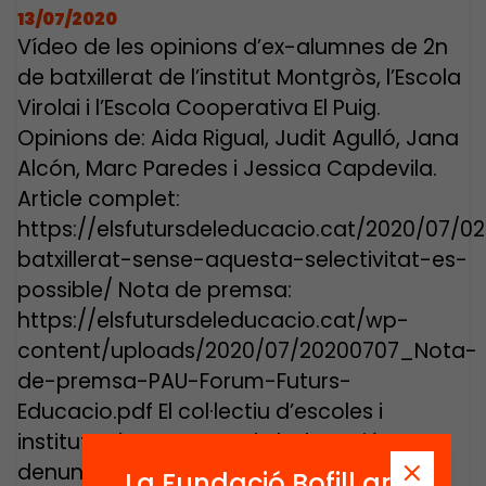
13/07/2020
Vídeo de les opinions d’ex-alumnes de 2n
de batxillerat de l’institut Montgròs, l’Escola
Virolai i l’Escola Cooperativa El Puig.
Opinions de: Aida Rigual, Judit Agulló, Jana
Alcón, Marc Paredes i Jessica Capdevila.
Article complet:
https://elsfutursdeleducacio.cat/2020/07/0
batxillerat-sense-aquesta-selectivitat-es-
possible/ Nota de premsa:
https://elsfutursdeleducacio.cat/wp-
content/uploads/2020/07/20200707_Nota-
de-premsa-PAU-Forum-Futurs-
Educacio.pdf El col·lectiu d’escoles i
instituts Fòrum Futurs de l’Educació
denuncia que […]
La Fundació Bofill ara