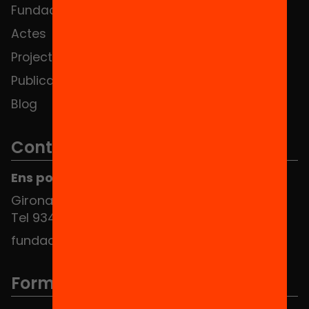
Fundació
FAQS
Actes
Hub Social
Projectes
Contacte
Publicacions i vídeos
Blog
Contacte
Ens pots trobar al Hub Social
Girona 34, interior 08010 Barcelona
Tel 934 588 700
fundacio@equitat.org
Formem part de...