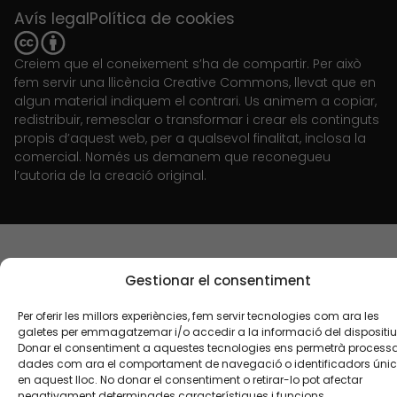
Avís legal
Política de cookies
Creiem que el coneixement s’ha de compartir. Per això
fem servir una llicència Creative Commons, llevat que en
algun material indiquem el contrari. Us animem a copiar,
redistribuir, remesclar o transformar i crear els continguts
propis d’aquest web, per a qualsevol finalitat, inclosa la
comercial. Només us demanem que reconegueu
l’autoria de la creació original.
Gestionar el consentiment
Per oferir les millors experiències, fem servir tecnologies com ara les
galetes per emmagatzemar i/o accedir a la informació del dispositiu
Donar el consentiment a aquestes tecnologies ens permetrà process
dades com ara el comportament de navegació o identificadors úni
en aquest lloc. No donar el consentiment o retirar-lo pot afectar
negativament determinades característiques i funcions.