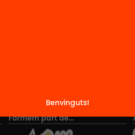
M
Notícies
i
FAQS
q
Hub Social
Contacte
Benvinguts!
Formem part de...