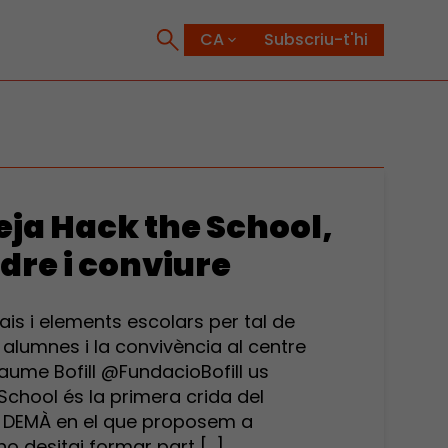
Subscriu-t'hi
eja Hack the School,
dre i conviure
s i elements escolars per tal de
 alumnes i la convivència al centre
aume Bofill @FundacioBofill us
hool és la primera crida del
DEMÀ en el que proposem a
o desitgi formar part […]