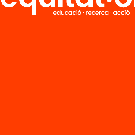
Tria equitat
Rep continguts, iniciatives i projectes
per implicar-te.