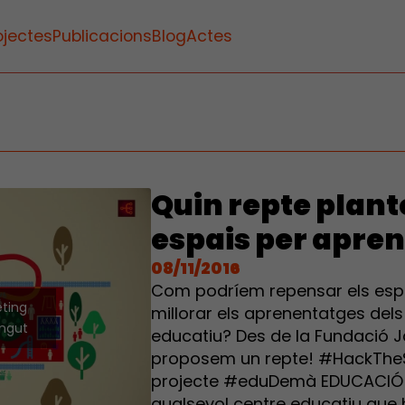
ojectes
Publicacions
Blog
Actes
Quin repte plant
espais per apren
08/11/2016
Com podríem repensar els espai
eting
millorar els aprenentatges dels
ingut
educatiu? Des de la Fundació J
proposem un repte! #HackTheSc
projecte #eduDemà EDUCACIÓ 
qualsevol centre educatiu que h