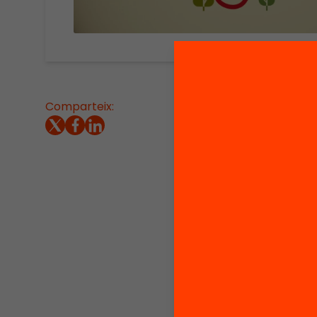
Comparteix:
Com pod
de mill
centre 
@Fundac
primera
que pro
formar 
escolar
arquite
específ
Si vols 