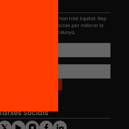
No et perdis res
és de 40.000 persones ja han triat Equitat. Rep
niciatives, propostes i projectes per millorar la
ualitat de l'educació a Catalunya.
Adreça electrònica
*
Nom
*
Xarxes Socials