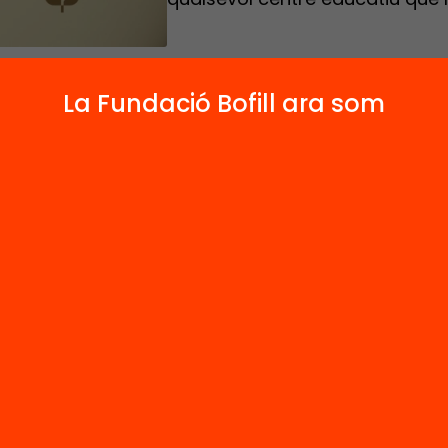
La Fundació Bofill ara som
ríem repensar els espais i elements escolars p
orar els aprenentatges dels alumnes i la convivè
educatiu? Des de la Fundació Jaume Bofill
ioBofill us proposem un repte! #HackTheSchoo
 crida del projecte #eduDemà
EDUCACIÓ DEM
posem a qualsevol centre educatiu que ho des
part d’un projecte de redisseny dels seus espai
s, en el que comptarà amb assessors experts 
ctura i disseny, formació i un kit metodològic
ic.
apuntar-te al repte, consultar tots el materials i