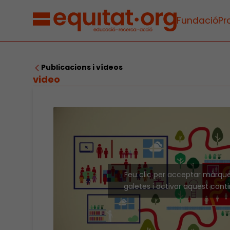
Fundació
Pr
Publicacions i vídeos
video
Feu clic per acceptar màrqu
galetes i activar aquest cont