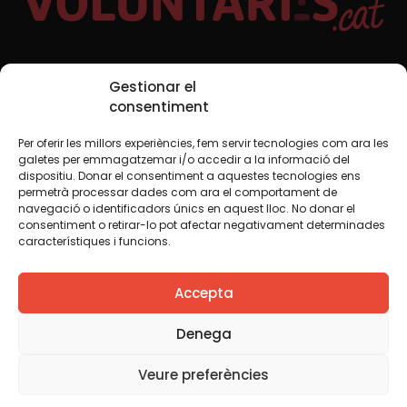
Xarxes Socials
Gestionar el
consentiment
Per oferir les millors experiències, fem servir tecnologies com ara les
TWT
YTB
IG
FB
IN
galetes per emmagatzemar i/o accedir a la informació del
dispositiu. Donar el consentiment a aquestes tecnologies ens
permetrà processar dades com ara el comportament de
navegació o identificadors únics en aquest lloc. No donar el
consentiment o retirar-lo pot afectar negativament determinades
Avís legal
Política de cookies
característiques i funcions.
Creiem que el coneixement s’ha de compartir. Per això
Accepta
fem servir una llicència Creative Commons, llevat que en
algun material indiquem el contrari. Us animem a copiar,
redistribuir, remesclar o transformar i crear els continguts
Denega
propis d’aquest web, per a qualsevol finalitat, inclosa la
comercial. Només us demanem que reconegueu
Veure preferències
l’autoria de la creació original.