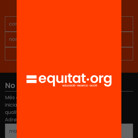
Rep continguts, iniciatives i
projectes per implicar-te.
No et perdis res
Més de 40.000 persones ja han triat Equitat. Rep
iniciatives, propostes i projectes per millorar la
qualitat de l'educació a Catalunya.
Adreça electrònica
*