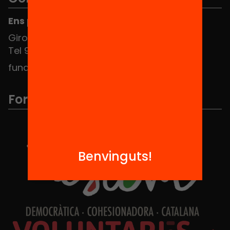
Ens pots trobar al Hub Social
Girona 34, interior 08010 Barcelona
Tel 934 588 700
fundacio@equitat.org
Formem part de...
Benvinguts!