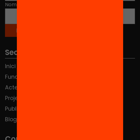
Nom
*
Seccions
Inici
Notícies
Fundació
FAQS
Actes
Hub Social
Projectes
Contacte
Publicacions i vídeos
Blog
Contacte