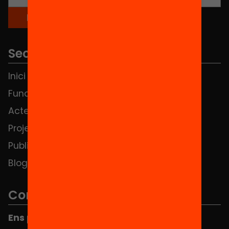
Seccions
Inici
Notícies
Fundació
FAQS
Actes
Hub Social
Projectes
Contacte
Publicacions i vídeos
Blog
Contacte
Ens pots trobar al Hub Social