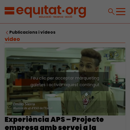
Publicacions i vídeos
video
Feu clic per acceptar màrqueting
galetes i activar aquest contingut
Experiència APS – Projecte
empresa amb servei a la