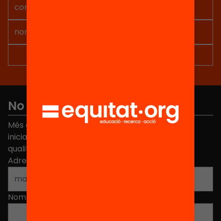
No et perdis res
Més de 40.000 persones ja han triat Equitat. Rep
iniciatives, propostes i projectes per millorar la
qualitat de l'educació a Catalunya.
Adreça electrònica
*
Nom
*