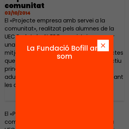
comunitat
03/10/2014
El «Projecte empresa amb servei a la
comunitat», realitzat pels alumnes de la
UEC Esclat de 4t ESO, consisteix en crear
una situació real d’empresa treballant
La Fundació Bofill ara
mitjançant una metodologia per projectes
som
que beneficiïn a altres persones. L’objectiu
principal és preparar-se per a la vida
adulta posant en pràctica i desenvolupant
les competències bàsiques.
El «Projecte empresa amb servei a la
comunitat», realitzat pels alumnes de la