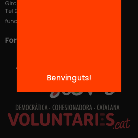
Girona 34, interior 08010 Barcelona
Tel 934 588 700
fundacio@equitat.org
Formem part de...
Benvinguts!