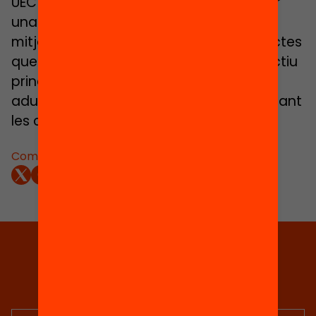
UEC Esclat de 4t ESO, consisteix en crear
una situació real d’empresa treballant
mitjançant una metodologia per projectes
que beneficiïn a altres persones. L’objectiu
principal és preparar-se per a la vida
adulta posant en pràctica i desenvolupant
les competències bàsiques.
Comparteix:
Tria equitat
Rep continguts, iniciatives i
projectes per implicar-te.