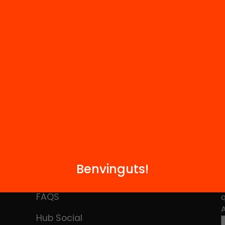
per implicar-te.
Benvinguts!
M
Notícies
i
FAQS
q
Hub Social