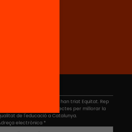
No et perdis res
és de 40.000 persones ja han triat Equitat. Rep
niciatives, propostes i projectes per millorar la
ualitat de l'educació a Catalunya.
Adreça electrònica
*