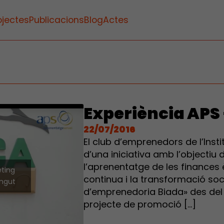
ojectes
Publicacions
Blog
Actes
Experiència APS 
22/07/2016
El club d’emprenedors de l’Inst
d’una iniciativa amb l’objectiu 
l’aprenentatge de les finances è
eting
continua i la transformació soc
ingut
d’emprenedoria Biada» des del 
projecte de promoció […]