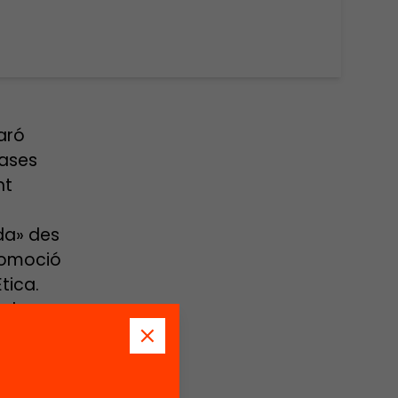
aró
bases
nt
da» des
promoció
tica.
, des
ue
mpresa i
u pla