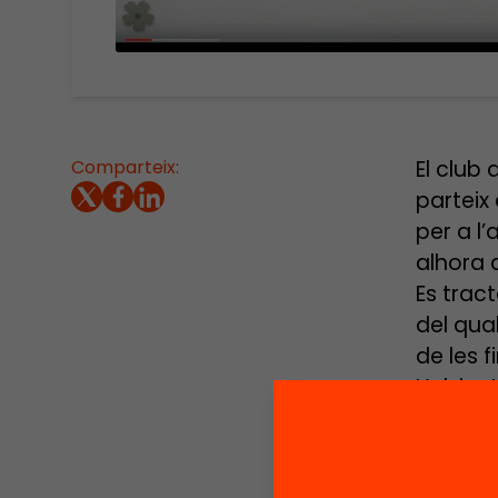
Comparteix:
El club
parteix 
per a l
alhora a
Es trac
del qua
de les 
L’objec
del pun
cursen 
iniciat