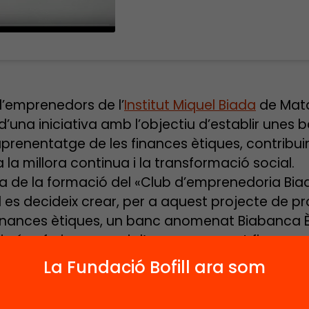
 d’emprenedors de l’
Institut Miquel Biada
de Mat
d’una iniciativa amb l’objectiu d’establir unes 
’aprenentatge de les finances ètiques, contribui
 la millora continua i la transformació social.
ta de la formació del «Club d’emprenedoria Bia
l es decideix crear, per a aquest projecte de 
finances ètiques, un banc anomenat Biabanca È
tiu és oferir un servei d’assessorament financer
t de vista ètic, als alumnes del nostre centre q
La Fundació Bofill ara som
una matèria transversal als cicles formatius (E
iva emprenedora) i que han portat a terme el se