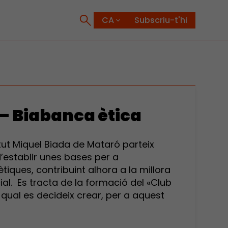
Subscriu-t'hi
– Biabanca ètica
itut Miquel Biada de Mataró parteix
d’establir unes bases per a
tiques, contribuint alhora a la millora
ial. Es tracta de la formació del «Club
qual es decideix crear, per a aquest