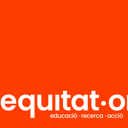
responent, en funció de la matèria on s’encabia
e per a cadascú (Emprenedoria: Tercer d’ESO;
ia: 2n Cicle mig administratiu; Empresa i iniciàt
dora: 2n curs cicle mig nàutica i 2n curs cicle
ció).
sorament parteix de la promoció d’uns criteris è
rts per Biabanca, que són els requisits que han
els plans d’empresa. Els principals criteris són, 
e:
cte al medi ambient (gestió dels residus, ús d’
tives)
te a l’entorn laboral i social (condicions labora
oració amb grups desfavorits i desenvolupamen
tori).
’informar-se dels productes financers existents
 compten amb la possibilitat de rebre unes