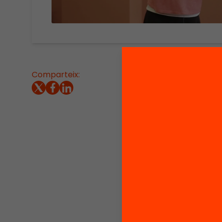
Comparteix:
Cinquè 
l’Estel
#edcamp
cocrear
senzilla
Per fer
compart
partir 
en cap 
d’estar
escriur