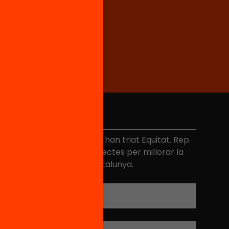
No et perdis res
és de 40.000 persones ja han triat Equitat. Rep
niciatives, propostes i projectes per millorar la
ualitat de l'educació a Catalunya.
Adreça electrònica
*
Nom
*