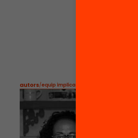
la pers
en un e
aqueste
un èxit!
Si vols
entra a
hi troba
organit
autors
/
equip implicat