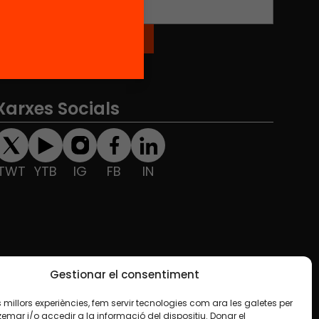
Xarxes Socials
TWT
YTB
IG
FB
IN
Gestionar el consentiment
les millors experiències, fem servir tecnologies com ara les galetes per
ar i/o accedir a la informació del dispositiu. Donar el