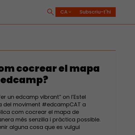
Subscriu-t'hi
Com cocrear el mapa
n edcamp?
er un edcamp vibrant” on l’Estel
ra del moviment #edcampCAT a
explica com cocrear el mapa de
era més senzilla i pràctica possible.
enir alguna cosa que es vulgui