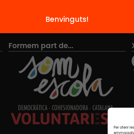
Benvinguts!
Formem part de...
Per oferir 
emmagatzem