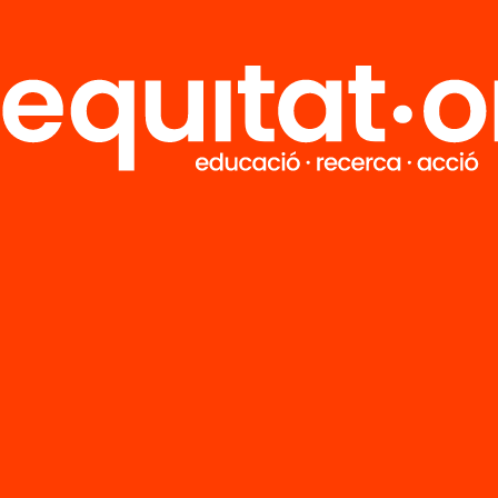
Tria equitat
Rep continguts, iniciatives i projectes
per implicar-te.