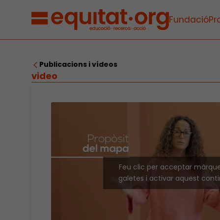
Fundació
Pr
Publicacions i vídeos
video
Feu clic per acceptar màrqu
galetes i activar aquest cont