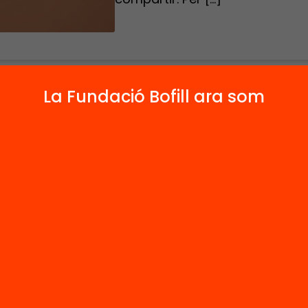
La Fundació Bofill ara som
vídeo de la sèrie “Com fer un edcamp vibrant”
 Paloma @EstelPaloma, mentora del moviment
CAT a Catalunya i les Illes Balears, explica c
 el mapa de sessions d’un edcamp de la man
 i pràctica possible.
-ho, és molt important tenir alguna cosa que es
ir. Per tant, el mapa de les sessions es constru
de les aportacions que els participants volen co
cas d’allò que es vol escoltar. A més, la propos
 escrita amb la major concreció possible. Això 
e la proposta en un post-it amb el nom i/o Twit