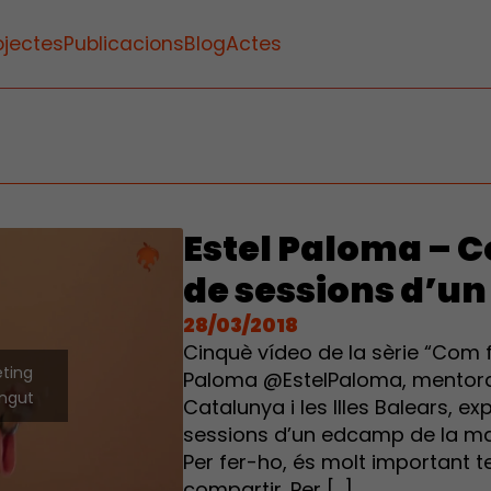
ojectes
Publicacions
Blog
Actes
Estel Paloma – 
de sessions d’u
28/03/2018
Cinquè vídeo de la sèrie “Com f
eting
Paloma @EstelPaloma, mento
ingut
Catalunya i les Illes Balears, 
sessions d’un edcamp de la man
Per fer-ho, és molt important t
compartir. Per […]