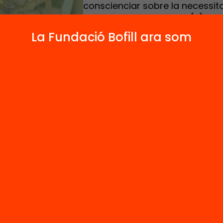
conscienciar sobre la necessit
i generar procediments […]
La Fundació Bofill ara som
Nova 21 s’acomiada i valora els assoliments del
a en un acte a principis de desembre amb els
 del programa.
anys un col·lectiu d’institucions i centres educa
aven l’aliança Escola Nova 21 per un sistema e
, per conscienciar sobre la necessitat de tran
ema educatiu i generar procediments que ho fa
e. Responíen a la crida de Nacions Unides per c
digma de com s’ensenya i com s’aprèn cara al 
ts tres anys, prop de mig miler d’escoles i inst
alunya han cooperat en 60 xarxes territorials p