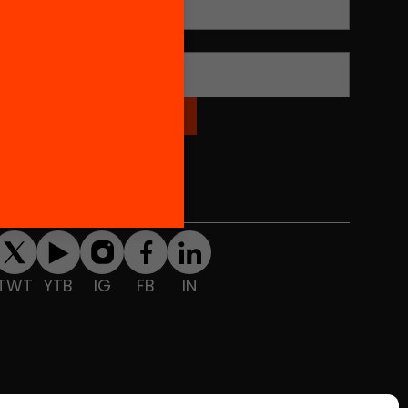
Nom
*
Xarxes Socials
TWT
YTB
IG
FB
IN