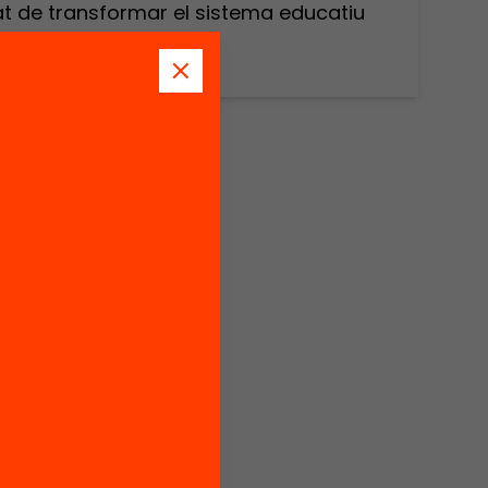
at de transformar el sistema educatiu
tius
ducatiu
sformar
cin
anviar
2030.
ituts de
er