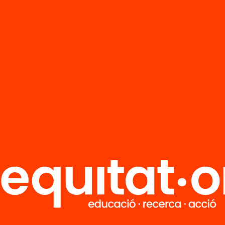
r el seu procés de canvi cap a una educació d
t, inclusiva i equitativa, que generi aprenentat
espostes als reptes del món d’avui; i han dut a
és intensiu de canvi amb una mostra represen
entres, demostrant que es pot canviar tot el si
4 de desembre el programa finalitza amb un a
aran i valoraran els assoliments d’aquests tres
all cooperatiu per a la transformació educativa
oCaixa d’11.30h a 14h.
Tria equitat
Rep continguts, iniciatives i projectes