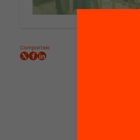
Comparteix:
Escola 
program
centres
Fa tres 
present
avançat
el sist
possibl
el para
En aques
tot Cat