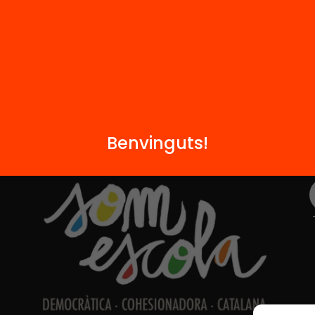
Contacte
Benvinguts!
Formem part de...