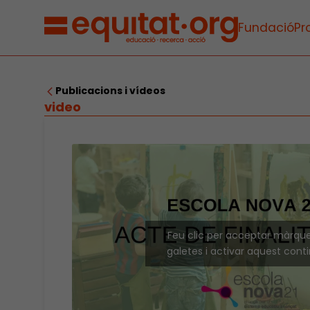
Fundació
Pr
Publicacions i vídeos
video
Feu clic per acceptar màrqu
galetes i activar aquest cont