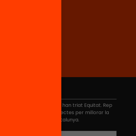
No et perdis res
és de 40.000 persones ja han triat Equitat. Rep
niciatives, propostes i projectes per millorar la
ualitat de l'educació a Catalunya.
Adreça electrònica
*