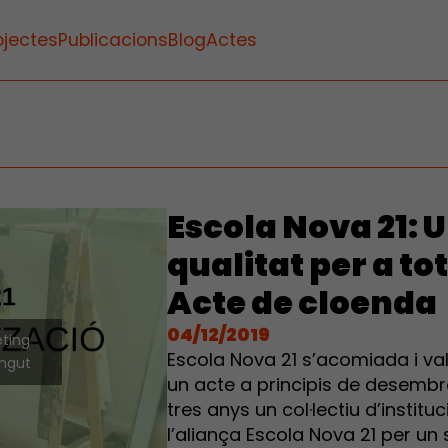
ojectes
Publicacions
Blog
Actes
Escola Nova 21: 
qualitat per a to
Acte de cloenda
04/12/2019
eting
Escola Nova 21 s’acomiada i va
ingut
un acte a principis de desembr
tres anys un col·lectiu d’instit
l’aliança Escola Nova 21 per un