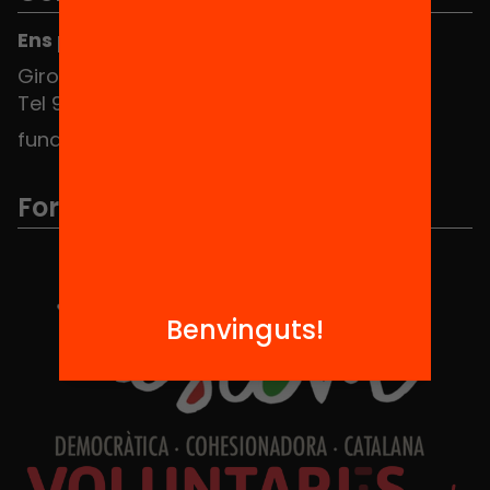
Ens pots trobar al Hub Social
Girona 34, interior 08010 Barcelona
Tel 934 588 700
fundacio@equitat.org
Formem part de...
Benvinguts!