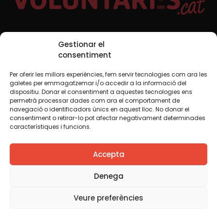
Xarxes Socials
Gestionar el
consentiment
Per oferir les millors experiències, fem servir tecnologies com ara les
TWT
YTB
IG
FB
IN
galetes per emmagatzemar i/o accedir a la informació del
dispositiu. Donar el consentiment a aquestes tecnologies ens
permetrà processar dades com ara el comportament de
navegació o identificadors únics en aquest lloc. No donar el
consentiment o retirar-lo pot afectar negativament determinades
Avís legal
Política de cookies
característiques i funcions.
Creiem que el coneixement s’ha de compartir. Per això
Accepta
fem servir una llicència Creative Commons, llevat que en
algun material indiquem el contrari. Us animem a copiar,
redistribuir, remesclar o transformar i crear els continguts
Denega
propis d’aquest web, per a qualsevol finalitat, inclosa la
comercial. Només us demanem que reconegueu
Veure preferències
l’autoria de la creació original.