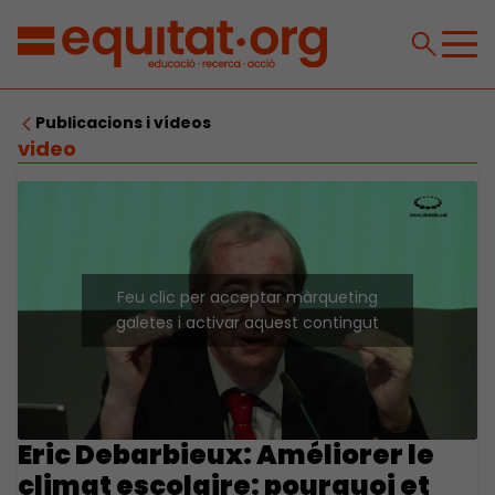
Publicacions i vídeos
video
Feu clic per acceptar màrqueting
galetes i activar aquest contingut
Eric Debarbieux: Améliorer le
climat escolaire: pourquoi et