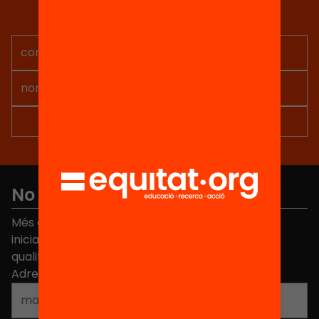
Rep continguts, iniciatives i
projectes per implicar-te.
No et perdis res
Més de 40.000 persones ja han triat Equitat. Rep
iniciatives, propostes i projectes per millorar la
qualitat de l'educació a Catalunya.
Adreça electrònica
*