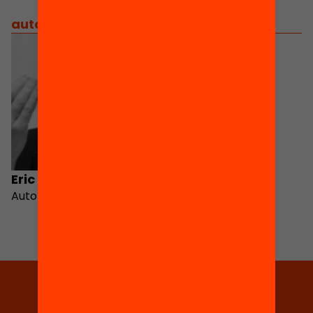
autors
/
equip implicat
Eric Debarbieux
Autor
Tria equitat