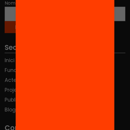
Nom
*
Seccions
Inici
Notícies
Fundació
FAQS
Actes
Hub Social
Projectes
Contacte
Publicacions i vídeos
Blog
Contacte