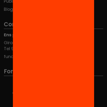
Publicacions i vídeos
Blog
Contacte
Ens pots trobar al Hub Social
Girona 34, interior 08010 Barcelona
Tel 934 588 700
fundacio@equitat.org
Formem part de...