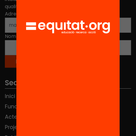
qualitat de l'educació a Catalunya.
Adreça electrònica
*
Nom
*
Seccions
Inici
Notícies
Fundació
FAQS
Actes
Hub Social
Projectes
Contacte