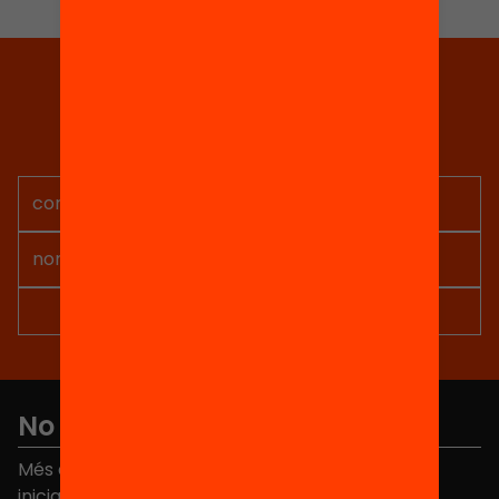
Tria equitat
Rep continguts, iniciatives i
projectes per implicar-te.
No et perdis res
Més de 40.000 persones ja han triat Equitat. Rep
iniciatives, propostes i projectes per millorar la