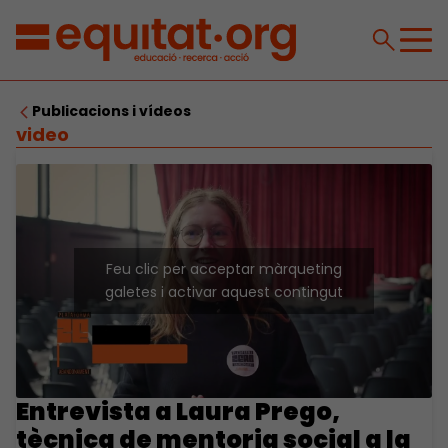
Publicacions i vídeos
video
Feu clic per acceptar màrqueting
galetes i activar aquest contingut
Entrevista a Laura Prego,
tècnica de mentoria social a la