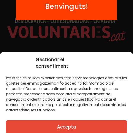
Benvinguts!
Xarxes Socials
Gestionar el
consentiment
Per oferir les millors experiències, fem servir tecnologies com ara les
TWT
YTB
IG
FB
IN
galetes per emmagatzemar i/o accedir a la informació del
dispositiu. Donar el consentiment a aquestes tecnologies ens
permetrà processar dades com ara el comportament de
navegació o identificadors únics en aquest lloc. No donar el
consentiment o retirar-lo pot afectar negativament determinades
Avís legal
Política de cookies
característiques i funcions.
Creiem que el coneixement s’ha de compartir. Per això
Accepta
fem servir una llicència Creative Commons, llevat que en