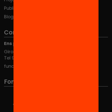
Publicacions i vídeos
Blog
Contacte
Ens pots trobar al Hub Social
Girona 34, interior 08010 Barcelona
Tel 934 588 700
fundacio@equitat.org
Formem part de...