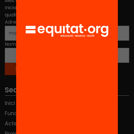
Més de 40.000 persones ja han triat Equitat. Rep
iniciatives, propostes i projectes per millorar la
qualitat de l'educació a Catalunya.
Adreça electrònica
*
Nom
*
Seccions
Inici
Notícies
Fundació
FAQS
Actes
Hub Social
Projectes
Contacte