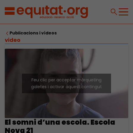
Publicacions i vídeos
video
Feu clic per acceptar màrqueting
galetes i activar aquest contingut
El somni d’una escola. Escola
Nova 21