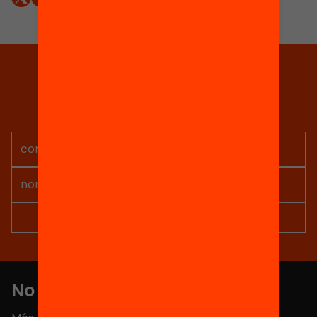
Tria equitat
Rep continguts, iniciatives i
projectes per implicar-te.
No et perdis res