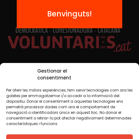
Benvinguts!
Xarxes Socials
Gestionar el
consentiment
Per oferir les millors experiències, fem servir tecnologies com ara les
TWT
YTB
IG
FB
IN
galetes per emmagatzemar i/o accedir a la informació del
dispositiu. Donar el consentiment a aquestes tecnologies ens
permetrà processar dades com ara el comportament de
navegació o identificadors únics en aquest lloc. No donar el
consentiment o retirar-lo pot afectar negativament determinades
Avís legal
Política de cookies
característiques i funcions.
Creiem que el coneixement s’ha de compartir. Per això