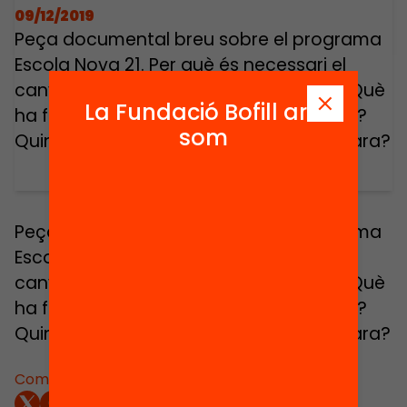
09/12/2019
Peça documental breu sobre el programa
Escola Nova 21. Per què és necessari el
canvi educatiu, per què neix l’aliança? Què
La Fundació Bofill ara
ha fet Escola Nova 21 aquests tres anys?
som
Quins són els reptes de futur a partir d’ara?
Peça documental breu sobre el programa
Escola Nova 21. Per què és necessari el
canvi educatiu, per què neix l’aliança? Què
ha fet Escola Nova 21 aquests tres anys?
Quins són els reptes de futur a partir d’ara?
Comparteix: