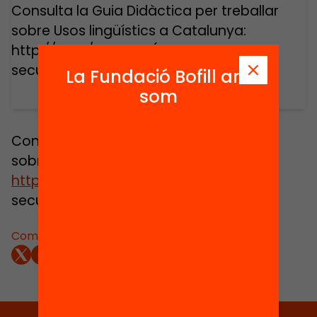
Consulta la Guia Didàctica per treballar
sobre Usos lingüístics a Catalunya:
http://bit.ly/ZJm5Un (Recomanat per
secundària)
La Fundació Bofill ara
som
Consulta la Guia Didàctica per treballar
sobre Usos lingüístics a Catalunya:
http://bit.ly/ZJm5Un
(Recomanat per
secundària)
Comparteix: