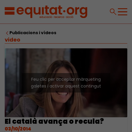
Publicacions i vídeos
video
Feu clic per acceptar màrqueting
galetes i activar aquest contingut
El català avança o recula?
03/10/2014