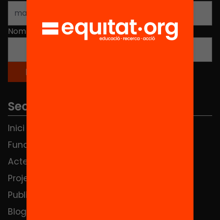
Nom
*
Seccions
Inici
Notícies
Fundació
FAQS
Actes
Hub Social
Projectes
Contacte
Publicacions i vídeos
Blog