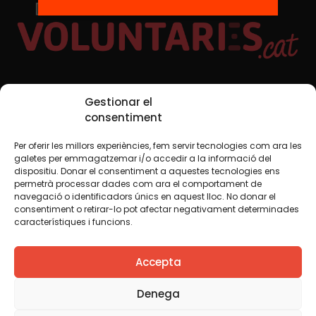
Xarxes Socials
Gestionar el
consentiment
Per oferir les millors experiències, fem servir tecnologies com ara les
TWT
YTB
IG
FB
IN
galetes per emmagatzemar i/o accedir a la informació del
dispositiu. Donar el consentiment a aquestes tecnologies ens
permetrà processar dades com ara el comportament de
navegació o identificadors únics en aquest lloc. No donar el
consentiment o retirar-lo pot afectar negativament determinades
Avís legal
Política de cookies
característiques i funcions.
Creiem que el coneixement s’ha de compartir. Per això
Accepta
fem servir una llicència Creative Commons, llevat que en
algun material indiquem el contrari. Us animem a copiar,
redistribuir, remesclar o transformar i crear els continguts
Denega
propis d’aquest web, per a qualsevol finalitat, inclosa la