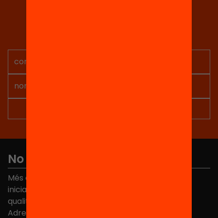
Tria equitat
Rep continguts, iniciatives i
projectes per implicar-te.
No et perdis res
Més de 40.000 persones ja han triat Equitat. Rep
iniciatives, propostes i projectes per millorar la
qualitat de l'educació a Catalunya.
Adreça electrònica
*