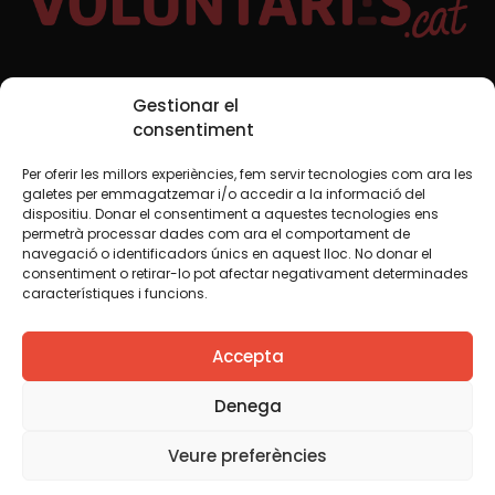
Xarxes Socials
Gestionar el
consentiment
Per oferir les millors experiències, fem servir tecnologies com ara les
TWT
YTB
IG
FB
IN
galetes per emmagatzemar i/o accedir a la informació del
dispositiu. Donar el consentiment a aquestes tecnologies ens
permetrà processar dades com ara el comportament de
navegació o identificadors únics en aquest lloc. No donar el
consentiment o retirar-lo pot afectar negativament determinades
Avís legal
Política de cookies
característiques i funcions.
Creiem que el coneixement s’ha de compartir. Per això
Accepta
fem servir una llicència Creative Commons, llevat que en
algun material indiquem el contrari. Us animem a copiar,
redistribuir, remesclar o transformar i crear els continguts
Denega
propis d’aquest web, per a qualsevol finalitat, inclosa la
comercial. Només us demanem que reconegueu
Veure preferències
l’autoria de la creació original.