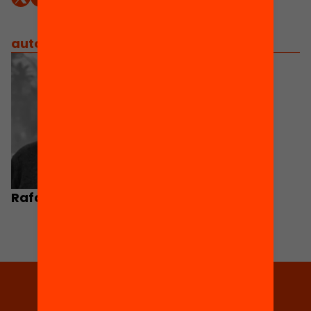
autors
/
equip implicat
Rafael Homet
Tria equitat