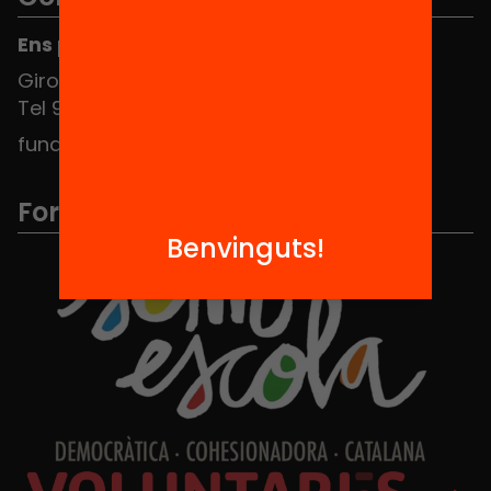
Ens pots trobar al Hub Social
Girona 34, interior 08010 Barcelona
Tel 934 588 700
fundacio@equitat.org
Formem part de...
Benvinguts!