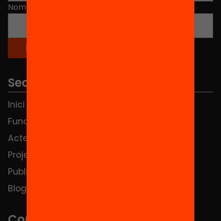
Nom
*
Seccions
Inici
Notícies
Fundació
FAQS
Actes
Hub Social
Projectes
Contacte
Publicacions i vídeos
Blog
Contacte