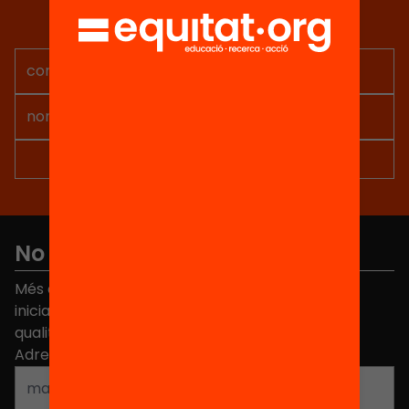
Rep continguts, iniciatives i
projectes per implicar-te.
No et perdis res
Més de 40.000 persones ja han triat Equitat. Rep
iniciatives, propostes i projectes per millorar la
qualitat de l'educació a Catalunya.
Adreça electrònica
*