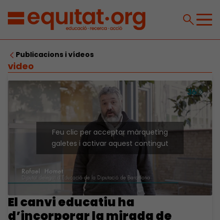
Publicacions i vídeos
video
Feu clic per acceptar màrqueting
galetes i activar aquest contingut
El canvi educatiu ha
d’incorporar la mirada de