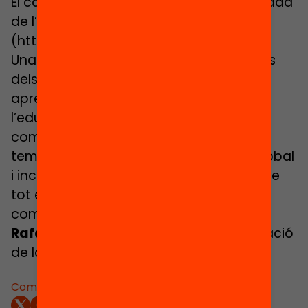
El canvi educatiu ha d’incorporar la mirada
de l’Educació360
(https://www.educacio360.cat).
Una mirada 360, que traspassa els límits
dels temps i els espais, que reconeix els
aprenentatges d’arreu i connecta
l’educació, l’escola, les famílies i la
comunitat. “Educació360. Educació a
temps complet”, aporta una mirada global
i inclusiva, que demana la complicitat de
tot el municipi i de tots els actors de la
comunitat educativa.
Rafael Homet,
Diputat delegat d’Educació
de la Diputació de Barcelona
Comparteix: