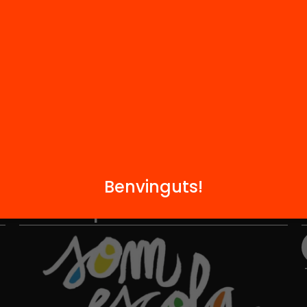
i
FAQS
q
Hub Social
Contacte
Benvinguts!
Formem part de...