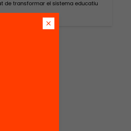
at de transformar el sistema educatiu
tius
ducatiu
sformar
cin
anviar
2030.
ituts de