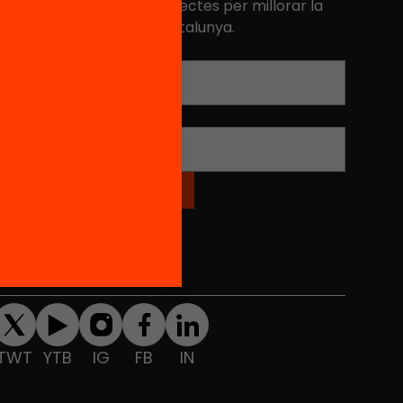
niciatives, propostes i projectes per millorar la
ualitat de l'educació a Catalunya.
Adreça electrònica
*
Nom
*
Xarxes Socials
TWT
YTB
IG
FB
IN