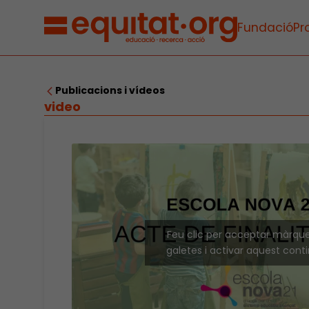
Fundació
Pr
Publicacions i vídeos
video
Feu clic per acceptar màrqu
galetes i activar aquest cont