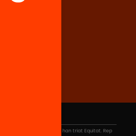
No et perdis res
és de 40.000 persones ja han triat Equitat. Rep