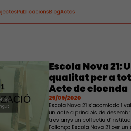
ojectes
Publicacions
Blog
Actes
Escola Nova 21: 
qualitat per a to
Acte de cloenda
29/09/2020
eting
Escola Nova 21 s’acomiada i va
ingut
un acte a principis de desembr
tres anys un col·lectiu d’instit
l’aliança Escola Nova 21 per un