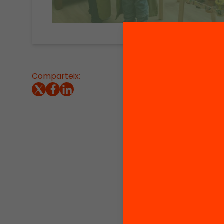
Comparteix:
Escola 
program
centres
.
Fa tres 
present
avançat
el sist
possibl
el para
En aques