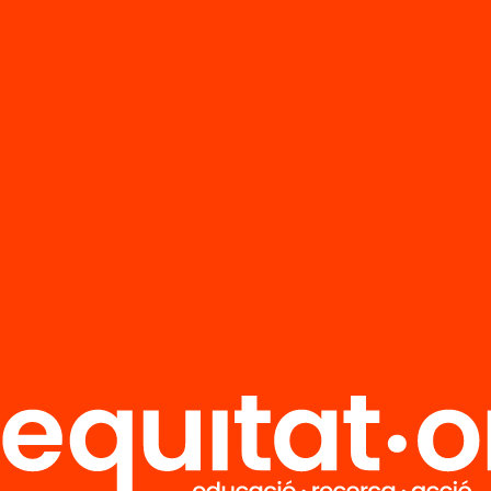
alunya han cooperat en 60 xarxes territorials p
r el seu procés de canvi cap a una educació d
t, inclusiva i equitativa, que generi aprenentat
espostes als reptes del món d’avui; i han dut a
és intensiu de canvi amb una mostra represen
entres, demostrant que es pot canviar tot el si
4 de desembre el programa finalitza amb un a
aran i valoraran els assoliments d’aquests tres
all cooperatiu per a la transformació educativa
oCaixa d’11.30h a 14h.
ormació a la web d’EscolaNova21.
/www.escolanova21.cat/escola-n…