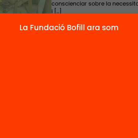
conscienciar sobre la necessit
i […]
La Fundació Bofill ara som
Nova 21 s’acomiada i valora els assoliments del
a en un acte a principis de desembre amb els
 del programa
anys un col·lectiu d’institucions i centres educa
aven l’aliança Escola Nova 21 per un sistema e
, per conscienciar sobre la necessitat de tran
ema educatiu i generar procediments que ho fa
e. Responíen a la crida de Nacions Unides per c
digma de com s’ensenya i com s’aprèn cara al 
ts tres anys, prop de mig miler d’escoles i inst