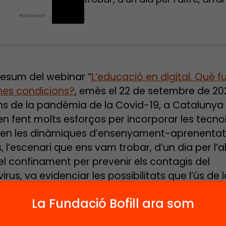
esum del webinar “
L’educació en digital. Què 
ines condicions?
, emès el 22 de setembre de 20
s de la pandèmia de la Covid-19, a Catalunya
en fent molts esforços per incorporar les tecno
s en les dinàmiques d’ensenyament-aprenentat
 l’escenari que ens vam trobar, d’un dia per l’al
el confinament per prevenir els contagis del
rus, va evidenciar les possibilitats que l’ús de l
gies digitals podia oferir també en una escola
La Fundació Bofill ara som
olta perdia el seu component presencial. Al mat
però, es feien patents les mancances del conju