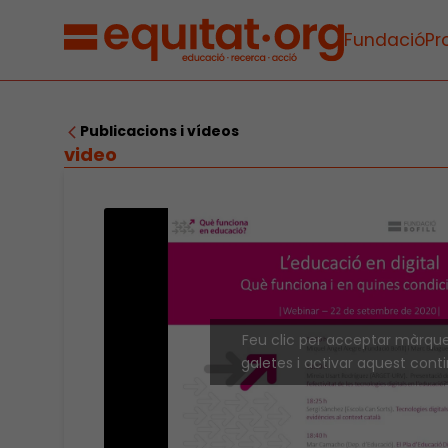
Fundació
Pr
Publicacions i vídeos
video
Feu clic per acceptar màrqu
galetes i activar aquest cont