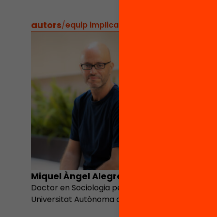
autors
/
equip implicat
Miquel Àngel Alegre
Marc Ba
Doctor en Sociologia per la
Universitat Autònoma de Barcelona