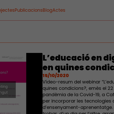
ojectes
Publicacions
Blog
Actes
L’educació en dig
en quines condi
15/10/2020
Vídeo-resum del webinar “L’educ
eting
quines condicions?, emès el 22
ingut
pandèmia de la Covid-19, a Cat
per incorporar les tecnologies 
d’ensenyament-aprenentatge. D
trobar, d’un dia per l’altre, arra