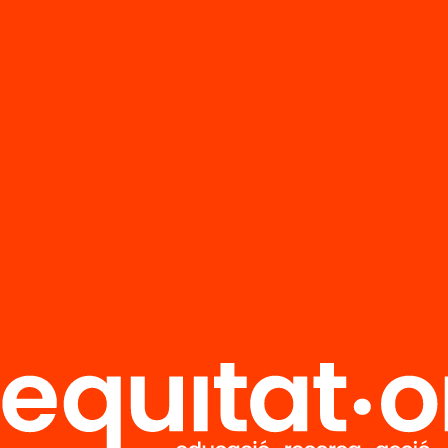
 Camacho
, Directora general d’Innovació, Recer
ura Digital del Departament d’Educació.
a el material relacionat:
sabem sobre l’efectivitat de les tecnologies dig
’educació?
entació: Què sabem sobre l’efectivitat de les
ologies digitals en l’educació? Mireia Usart.
entació: Tecnologies digitals i educació. Sergi
chez.
a de premsa
debat
va ser organitzat per Ivàlua i la Fundació 
arc del projecte «Què funciona en educació?»,
per aportar evidència científica al debat sobre
 i la pràctica educativa, connectant el rigor ana
 reptes educatius plantejats al nostre
duEvidències