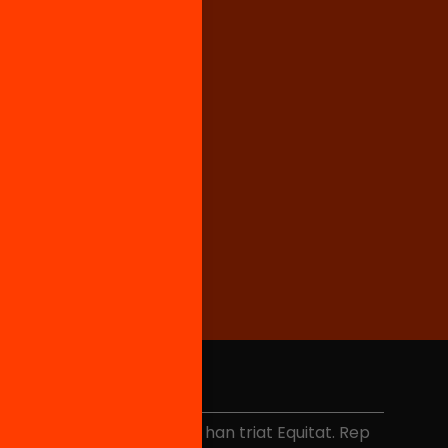
No et perdis res
és de 40.000 persones ja han triat Equitat. Rep