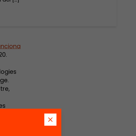
funciona
20.
logies
ge.
tre,
es
 que de
eix
nt del