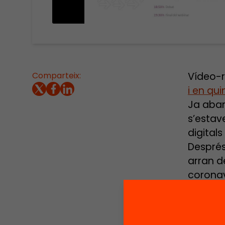
Comparteix:
Vídeo-r
i en qu
Ja aban
s’estav
digital
Després,
arran d
coronavi
tecnolo
cop i v
temps, 