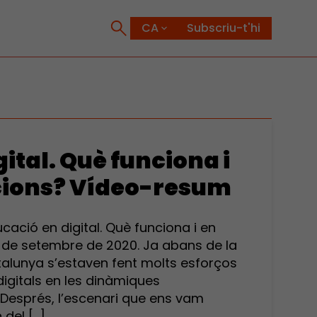
Subscriu-t'hi
ital. Què funciona i
cions? Vídeo-resum
ació en digital. Què funciona i en
 de setembre de 2020. Ja abans de la
alunya s’estaven fent molts esforços
digitals en les dinàmiques
esprés, l’escenari que ens vam
n del […]