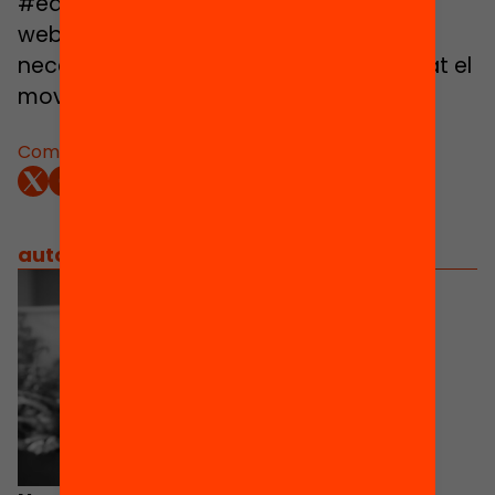
#edcamp? Entra a la nostra pàgina
web
Edcamp
, on hi trobaràs tot el que
necessites per conèixer amb profunditat el
moviment
#edcampCAT
.
Comparteix:
autors
/
equip implicat