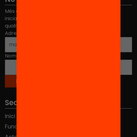
Més de 40.000 persones ja han triat Equitat. Rep
iniciatives, propostes i projectes per millorar la
qualitat de l'educació a Catalunya.
Adreça electrònica
*
Nom
*
Seccions
Inici
Notícies
Fundació
FAQS
Actes
Hub Social