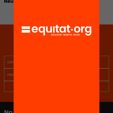
Neus Giménez
Tria equitat
Rep continguts, iniciatives i
projectes per implicar-te.
No et perdis res