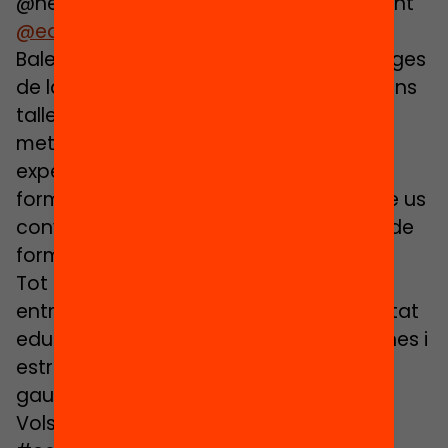
@neusgimenez, promotora del moviment
@edcampCAT
a Catalunya i les Illes
Balears, ens explica tots els aprenentatges
de la jornada, en la qual vam gaudir d’uns
tallers per seguir enriquint-nos amb la
metodologia edcamp; i, a més, vam
experimentar un Edcamp Repte, un nou
format d’aprenentatge entre iguals que us
convida a respondre reptes educatius de
forma col·laborativa!
Tot plegat, per seguir generant xarxes
entre els diferents agents de la comunitat
educativa i per poder adquirir noves eines i
estratègies que ens permetin impulsar i
gaudir d
#edcamps
vibrants!
Vols saber-ne més sobre el projecte