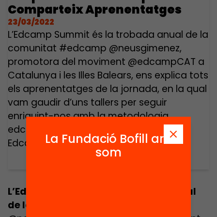
Comparteix Aprenentatges
23/03/2022
L’Edcamp Summit és la trobada anual de la
comunitat #edcamp @neusgimenez,
promotora del moviment @edcampCAT a
Catalunya i les Illes Balears, ens explica tots
els aprenentatges de la jornada, en la qual
vam gaudir d’uns tallers per seguir
enriquint-nos amb la metodologia
edcamp; i, a més, vam experimentar un
La Fundació Bofill ara
Edcamp Repte, un nou format […]
som
L’Edcamp Summit és la trobada anual
de la comunitat #edcamp