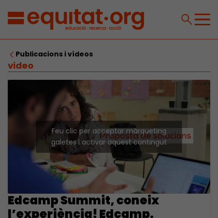
Publicacions i vídeos
video
Feu clic per acceptar màrqueting
galetes i activar aquest contingut
Edcamp Summit, coneix
l’experiència! Edcamp.