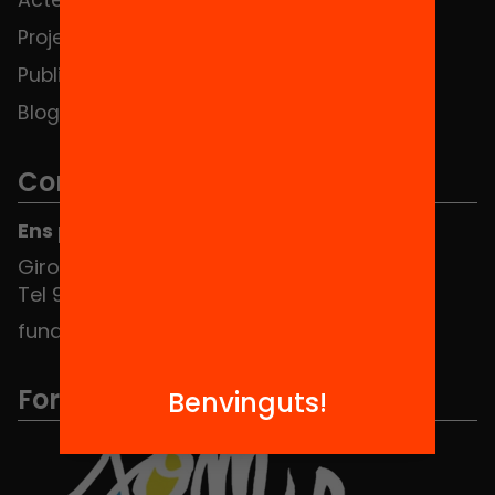
Projectes
Contacte
Publicacions i vídeos
Blog
Contacte
Ens pots trobar al Hub Social
Girona 34, interior 08010 Barcelona
Tel 934 588 700
fundacio@equitat.org
Formem part de...
Benvinguts!