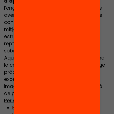
d’aprenentatge
explorarà el món de
l’enginyeria i la creativitat. A partir de les
aventures de la Rosa Pionera, hauran de
construir estructures originals, des de
mitjans de transport fins a mega
estructures, amb l’objectiu de resoldre
reptes pràctics i expressar-se oralment
sobre les seves creacions.
Aquesta situació d’aprenentatge fusiona
la creativitat literària amb l’aprenentatge
pràctic, proporcionant als infants una
experiència memorable que estimula la
imaginació, la col·laboració i la resolució
de problemes.
Per saber-ne m
é
s:
Bibliotech, guia per reimaginar les