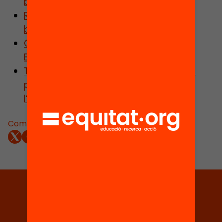
biblioteques escolars
Recursos per dinamitzar la teva
biblioteca
Guia de comunicació del projecte
BiblioTech
Taulells d’avaluació per identificar la
percepció sobre la biblioteca de
l’escola que té l’alumnat.
Comparteix:
Tria equitat
Rep continguts, iniciatives i