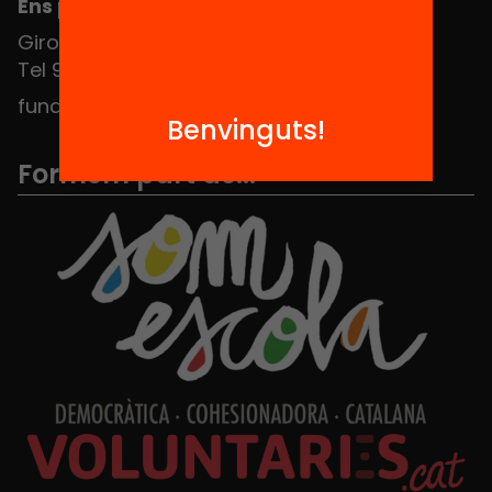
Ens pots trobar al Hub Social
Girona 34, interior 08010 Barcelona
Tel 934 588 700
fundacio@equitat.org
Benvinguts!
Formem part de...