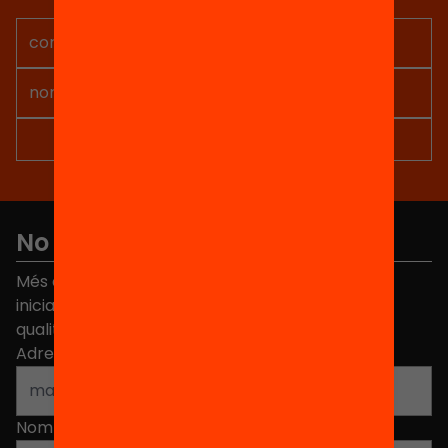
projectes per implicar-te.
No et perdis res
Més de 40.000 persones ja han triat Equitat. Rep
iniciatives, propostes i projectes per millorar la
qualitat de l'educació a Catalunya.
Adreça electrònica
*
Nom
*