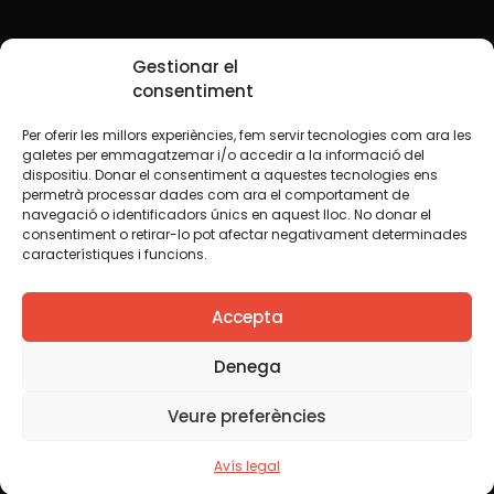
Xarxes Socials
Gestionar el
consentiment
Per oferir les millors experiències, fem servir tecnologies com ara les
TWT
YTB
IG
FB
IN
galetes per emmagatzemar i/o accedir a la informació del
dispositiu. Donar el consentiment a aquestes tecnologies ens
permetrà processar dades com ara el comportament de
navegació o identificadors únics en aquest lloc. No donar el
consentiment o retirar-lo pot afectar negativament determinades
Avís legal
Política de cookies
característiques i funcions.
Creiem que el coneixement s’ha de compartir. Per això
Accepta
fem servir una llicència Creative Commons, llevat que en
algun material indiquem el contrari. Us animem a copiar,
redistribuir, remesclar o transformar i crear els continguts
Denega
propis d’aquest web, per a qualsevol finalitat, inclosa la
comercial. Només us demanem que reconegueu
Veure preferències
l’autoria de la creació original.
Avís legal