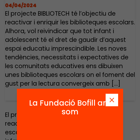
04/04/2024
El projecte BIBLIOTECH té l’objectiu de
reactivar i enriquir les biblioteques escolars.
Alhora, vol reivindicar que tot infant i
adolescent té el dret de gaudir d’aquest
espai educatiu imprescindible. Les noves
tendències, necessitats i expectatives de
les comunitats educatives ens dibuixen
unes biblioteques escolars on el foment del
gust per la lectura convergeix amb […]
La Fundació Bofill ara
som
El projecte
BIBLIOTECH
té l’objectiu de
reactivar i enriquir les biblioteques
escolars. Alhora, vol reivindicar que tot