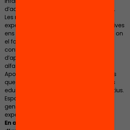
infant i adolescent té el dret de gaudir
d’aquest espai educatiu imprescindible.
Les noves tendències, necessitats i
expectatives de les comunitats educatives
ens dibuixen unes biblioteques escolars on
el foment del gust per la lectura
convergeix amb el desenvolupament
d’aprenentatges i les noves
alfabetitzacions digitals i mediàtiques.
Apostem per unes biblioteques escolars
que siguin el cor de les transformacions
educatives actuals dels centres educatius.
Espais contemporanis i vibrants on es
generen noves oportunitats de lectura,
experimentació i socialització.
En aquesta situació