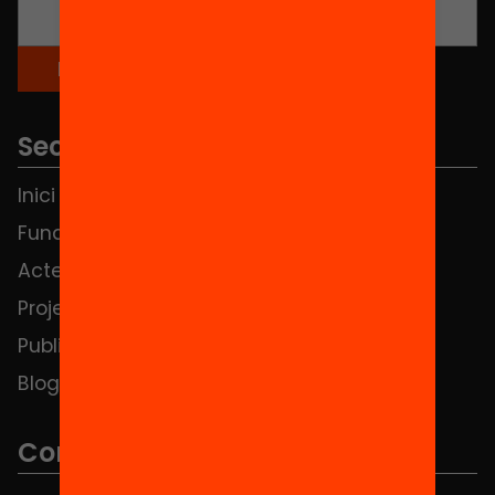
Seccions
Inici
Notícies
Fundació
FAQS
Actes
Hub Social
Projectes
Contacte
Publicacions i vídeos
Blog
Contacte