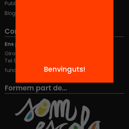
Publicacions i vídeos
Blog
Contacte
Ens pots trobar al Hub Social
Girona 34, interior 08010 Barcelona
Tel 934 588 700
Benvinguts!
fundacio@equitat.org
Formem part de...