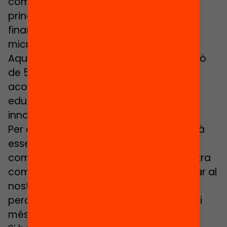
comunitat i la seva implicació són l’eix
principal per assolir els objectius de
finançament en una campanya de
micromecenatge.
Aquest vídeo forma part d’una col·lecció
de 5 vídeos tutorials de suport i
acompanyament als emprenedors
educatius per desenvolupar projectes
innovadors que millorin l’educació.
Per aconseguir l’objectiu econòmic, serà
essencial una bona capacitat de
comunicació i una implicació de la nostra
comunitat. El nostre objectiu serà arribar al
nostre entorn i comunitat més propera,
perquè aquesta ho expliqui i ho difongui
més enllà, en cercles més amplis.