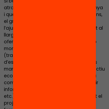
Si bé la comunitat la necessitem per
atraure el màxim de visites a la campanya
i que es puguin transformar en donacions,
el gran potencial serà comptar amb
l’ajuda i implicació d’aquesta comunitat al
llarg de tot el projecte. La plataforma
ofereix la possibilitat de rebre ajudes no
monetàries i les hem d’aprofitar
(traduccions, crear una web, suport
d’especialistes, infraestructures, treballs
manuals, etc.). Per tant, si assolim l’objectiu
econòmic, també haurem guanyat una
comunitat que hem de cuidar (mantenir
informada, agrair la seva col·laboració,
etc.) i que ens acompanyarà durant tot el
projecte.