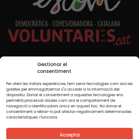
Xarxes Socials
Gestionar el
consentiment
Per oferir les millors experiències, fem servir tecnologies com ara les
TWT
YTB
IG
FB
IN
galetes per emmagatzemar i/o accedir a la informació del
dispositiu. Donar el consentiment a aquestes tecnologies ens
permetrà processar dades com ara el comportament de
navegació o identificadors únics en aquest lloc. No donar el
consentiment o retirar-lo pot afectar negativament determinades
Avís legal
Política de cookies
característiques i funcions.
Creiem que el coneixement s’ha de compartir. Per això
Accepta
fem servir una llicència Creative Commons, llevat que en