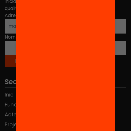
iniciatives, propostes i projectes per millorar la
qualitat de l'educació a Catalunya.
Adreça electrònica
*
Nom
*
Seccions
Inici
Notícies
Fundació
FAQS
Actes
Hub Social
Projectes
Contacte