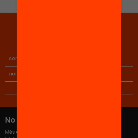
Tria equitat
Rep continguts, iniciatives i
projectes per implicar-te.
No et perdis res
Més de 40.000 persones ja han triat Equitat. Rep