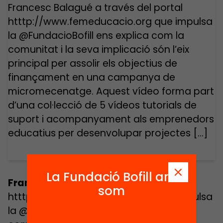
Francesc Balagué a través del portal
htttp://www.femeducacio.org que impulsa
la @FundacioBofill ens explica com la
comunitat i la seva implicació són l’eix
principal per assolir els objectius de
finançament en una campanya de
micromecenatge. Aquest vídeo forma part
d’una col·lecció de 5 vídeos tutorials de
suport i acompanyament als emprenedors
educatius per desenvolupar projectes […]
La Fundació Bofill ara
Francesc Balagué
a través del portal
som
htttp://www.femeducacio.org que impulsa
la @FundacioBofill ens explica com la