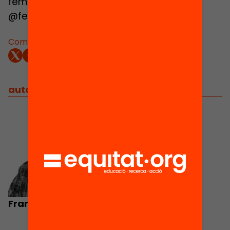
femeducacio@fbofill.cat
@femeducacio #femeducacio.
Comparteix:
autors
/
equip implicat
Francesc Balagué