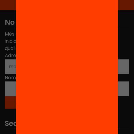
No et perdis res
Més de 40.000 persones ja han triat Equitat. Rep
iniciatives, propostes i projectes per millorar la
qualitat de l'educació a Catalunya.
Adreça electrònica
*
Nom
*
Seccions