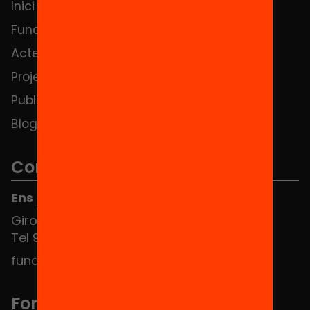
Inici
Notícies
Fundació
FAQS
Actes
Hub Social
Projectes
Contacte
Publicacions i vídeos
Blog
Contacte
Ens pots trobar al Hub Social
Girona 34, interior 08010 Barcelona
Tel 934 588 700
fundacio@equitat.org
Formem part de...