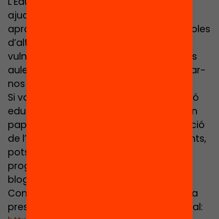
L’Eduard, de la Universitat de Girona, va
ajudar-nos a conèixer idees sobre com
apropar la programació creativa a escoles
d’alta complexitat i a col·lectius
vulnerables, i per què hauríem, desde les
aules, escoles i centres educatius animar-
nos a dur-ho a terme.
Si vols saber-ne més sobre programació
educativa i de com aquesta pot tenir un
paper rellevant en l’educació i la formació
de l’esperit crític de les nostres estudiants,
pots llegir l’article «Programa o sigues
progamat» d’en
Frank Sabaté
al nostre
blog:
https://equitatdigital.cat/pro…
Consulta aquí les diapositives de la seva
presentació al Festival per l’Equitat Digital: