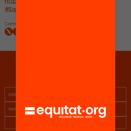
https://docs.google.com/presen…
#EquitatDigital
Comparteix:
Tria equitat
Rep continguts, iniciatives i
projectes per implicar-te.