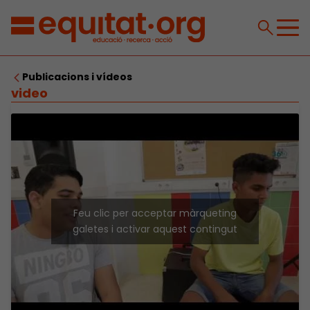
Publicacions i vídeos
video
Feu clic per acceptar màrqueting
galetes i activar aquest contingut