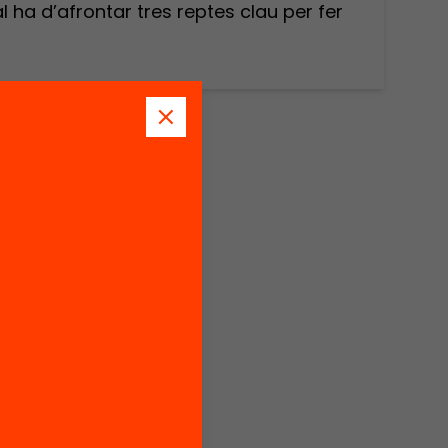
l ha d’afrontar tres reptes clau per fer
nanova
019, en
: com
frontar
ves
nda, la
ó