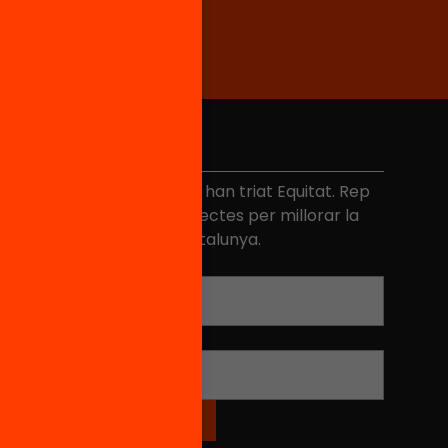
No et perdis res
és de 40.000 persones ja han triat Equitat. Rep
niciatives, propostes i projectes per millorar la
ualitat de l'educació a Catalunya.
Adreça electrònica
*
Nom
*