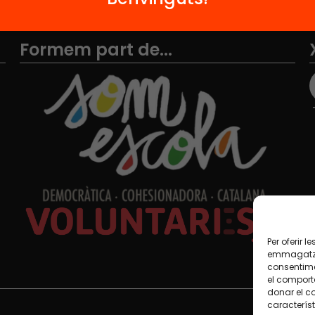
Formem part de...
Per oferir 
emmagatzem
consentime
el comport
donar el c
característ