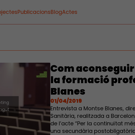
ojectes
Publicacions
Blog
Actes
Com aconseguir i
la formació prof
Blanes
01/04/2019
eting
Entrevista a Montse Blanes, dir
ingut
Sanitària, realitzada a Barcelon
de l’acte “Per la continuïtat m
una secundària postobligatòri