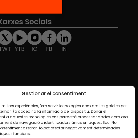
Xarxes Socials
TWT
YTB
IG
FB
IN
Gestionar el consentiment
les millors experiències, fem servir tecnologies com ara les galetes per
ar i/o accedir a la informació del dispositiu. Donar el
nt a aquestes tecnologies ens permetrà processar dades com ara
ament de navegació o identificadors únics en aquest lloc. No
onsentiment o retirar-lo pot afectar negativament determinades
iques i funcions.