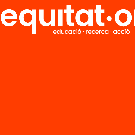
Tria equitat
Rep continguts, iniciatives i projectes
per implicar-te.