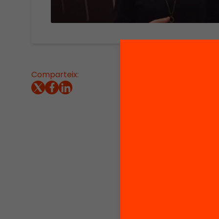
Comparteix:
Entrevi
FP Sanit
el marc 
avançar
tothom?
Segons 
tres rep
taxes d
funció p
diversit
disposit