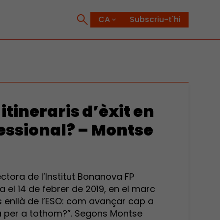
Subscriu-t'hi
tineraris d’èxit en
essional? – Montse
ectora de l’Institut Bonanova FP
a el 14 de febrer de 2019, en el marc
és enllà de l’ESO: com avançar cap a
a per a tothom?”. Segons Montse