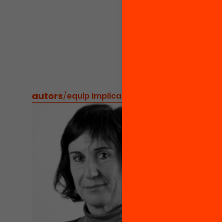
professi
territori.
Aquest 
apostes
educati
autors
/
equip implicat