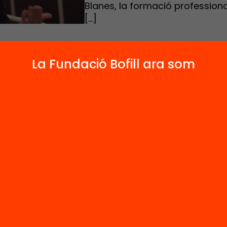
Blanes, la formació professiona
[…]
La Fundació Bofill ara som
sta a
Montse Blanes
, directora de l’Institut Bo
ària, realitzada a Barcelona el 14 de febrer de 2
de l’acte “Per la continuïtat més enllà de l’ESO
 cap a una secundària postobligatòria per a
”.
Montse Blanes, la formació professional ha d’a
tes clau per fer un salt qualitatiu i reduir les se
’abandonament: a) la distància entre, d’una ba
rofessionalitzadora dels docents i, de l’altra, la
at i vulnerabilitat de l’alumnat; b) millorar els
ius d’orientació en el pas de l’ESO a la formaci