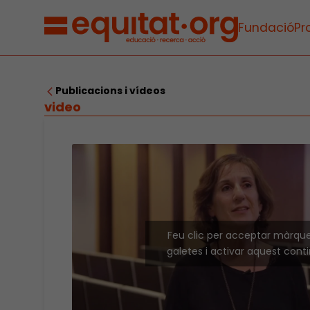
Fundació
Pr
Publicacions i vídeos
video
Feu clic per acceptar màrqu
galetes i activar aquest cont