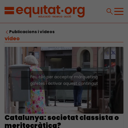
Publicacions i vídeos
video
Feu clic per acceptar màrqueting
galetes i activar aquest contingut
Catalunya: societat classista o
meritocràtica?