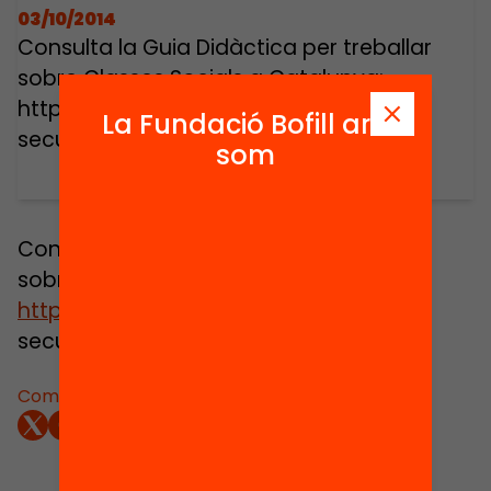
03/10/2014
Consulta la Guia Didàctica per treballar
sobre Classes Socials a Catalunya:
http://bit.ly/ZJm5Un (Recomanat per
La Fundació Bofill ara
secundària)
som
Consulta la Guia Didàctica per treballar
sobre Classes Socials a Catalunya:
http://bit.ly/ZJm5Un
(Recomanat per
secundària)
Comparteix: