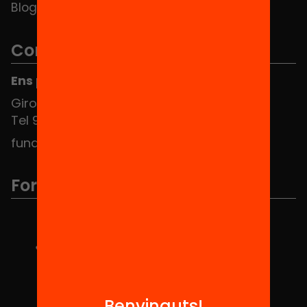
Blog
Contacte
Ens pots trobar al Hub Social
Girona 34, interior 08010 Barcelona
Tel 934 588 700
fundacio@equitat.org
Formem part de...
Benvinguts!