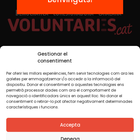
Xarxes Socials
Gestionar el
consentiment
Per oferir les millors experiències, fem servir tecnologies com ara les
TWT
YTB
IG
FB
IN
galetes per emmagatzemar i/o accedir a la informació del
dispositiu. Donar el consentiment a aquestes tecnologies ens
permetrà processar dades com ara el comportament de
navegació o identificadors únics en aquest lloc. No donar el
consentiment o retirar-lo pot afectar negativament determinades
Avís legal
Política de cookies
característiques i funcions.
Creiem que el coneixement s’ha de compartir. Per això
Accepta
fem servir una llicència Creative Commons, llevat que en
algun material indiquem el contrari. Us animem a copiar,
redistribuir, remesclar o transformar i crear els continguts
Denega