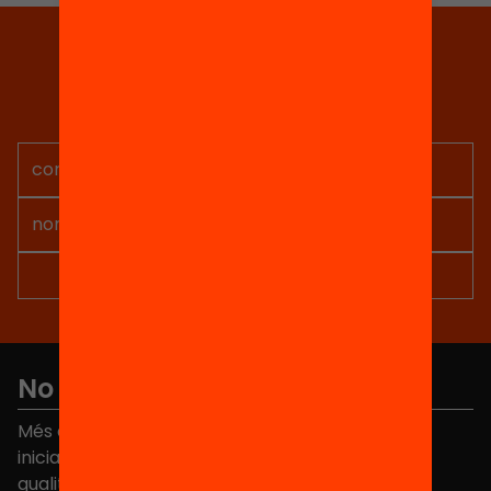
Tria equitat
Rep continguts, iniciatives i
projectes per implicar-te.
No et perdis res
Més de 40.000 persones ja han triat Equitat. Rep
iniciatives, propostes i projectes per millorar la
qualitat de l'educació a Catalunya.