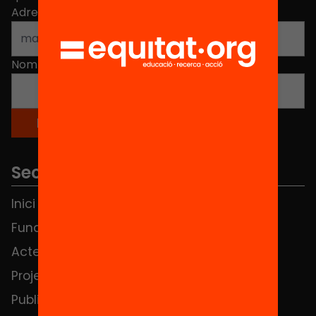
Adreça electrònica
*
Nom
*
Seccions
Inici
Notícies
Fundació
FAQS
Actes
Hub Social
Projectes
Contacte
Publicacions i vídeos