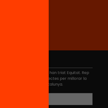
No et perdis res
és de 40.000 persones ja han triat Equitat. Rep
niciatives, propostes i projectes per millorar la
ualitat de l'educació a Catalunya.
Adreça electrònica
*
Nom
*