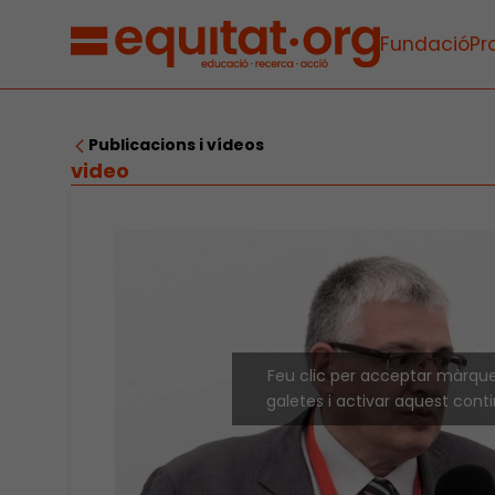
Fundació
Pr
Publicacions i vídeos
video
Feu clic per acceptar màrqu
galetes i activar aquest cont