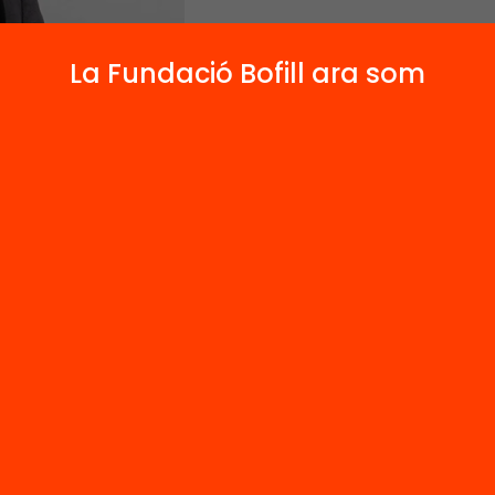
La Fundació Bofill ara som
educatius, socials i polítics catalans ens expli
són les seves prioritats educatives per a la Ca
 Intervenció en el marc de les Jornades Educaci