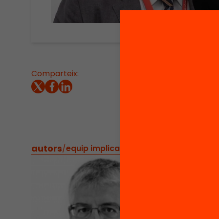
Comparteix:
Agents 
quines 
d’avui.
2012.
autors
/
equip implicat