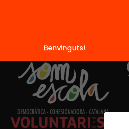
Benvinguts!
Formem part de...