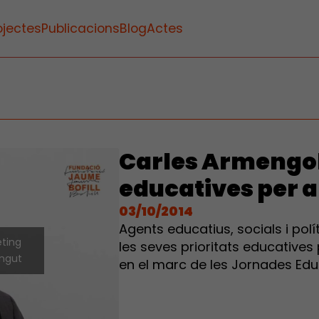
ojectes
Publicacions
Blog
Actes
Carles Armengol 
educatives per a
03/10/2014
Agents educatius, socials i pol
eting
les seves prioritats educatives 
ingut
en el marc de les Jornades Edu