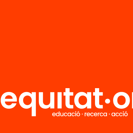
Tria equitat
Rep continguts, iniciatives i projectes
per implicar-te.