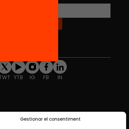
Xarxes Socials
TWT
YTB
IG
FB
IN
Gestionar el consentiment