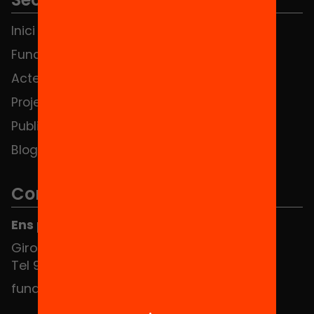
Inici
Notícies
Fundació
FAQS
Actes
Hub Social
Projectes
Contacte
Publicacions i vídeos
Blog
Contacte
Ens pots trobar al Hub Social
Girona 34, interior 08010 Barcelona
Tel 934 588 700
fundacio@equitat.org