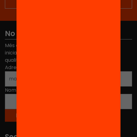
No et perdis res
Més de 40.000 persones ja han triat Equitat. Rep
iniciatives, propostes i projectes per millorar la
qualitat de l'educació a Catalunya.
Adreça electrònica
*
Nom
*
Seccions