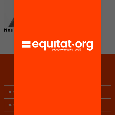
Neus Sanmartí
Tria equitat
Rep continguts, iniciatives i
projectes per implicar-te.