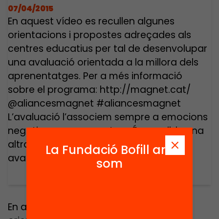
07/04/2015
En aquest vídeo es recullen algunes
orientacions i propostes adreçades als
centres educatius per tal de desenvolupar
una avaluació orientada a la millora dels
aprenentatges. Per a més informació
sobre el programa: http://magnet.cat/
@aliancesmagnet #aliancesmagnet
L’avaluació l’associem sempre a emocions
negatives, a posar notes… És possible una
altra avaluació? Es pot aprendre sense
La Fundació Bofill ara
avaluar? […]
som
En aquest vídeo es recullen algunes