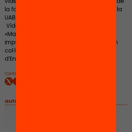
vídeo respon Neus Sanmartí, profesora de
la facultat de Ciències de l’Educació de la
UAB.
Vídeo creat en marc del programa
«Magnet. Aliances per a l’èxit educatiu»,
impulsat per la Fundació Jaume Bofill en
col·laboració amb el Departament
d’Ensenyament i l’ICE de la UAB.
Comparteix:
autors
/
equip implicat