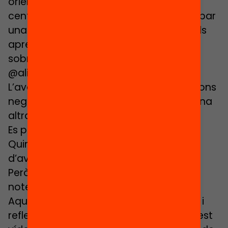
orientacions i propostes adreçades als
centres educatius per tal de desenvolupar
una avaluació orientada a la millora dels
aprenentatges. Per a més informació
sobre el programa:
http://magnet.cat/
@aliancesmagnet #aliancesmagnet
L’avaluació l’associem sempre a emocions
negatives, a posar notes… És possible una
altra avaluació?
Es pot aprendre sense avaluar?
Quin paper té l’alumnat en el procés
d’avaluació?
Però al final els mestres hem de posar
notes. És una contradicció?
Aquestes són algunes de les preguntes i
reflexions sobre l’avaluació que en aquest