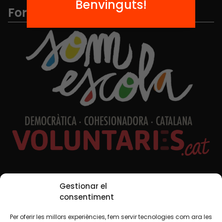
Benvinguts!
Formem part de...
Xarxes Socials
Gestionar el
consentiment
Per oferir les millors experiències, fem servir tecnologies com ara les