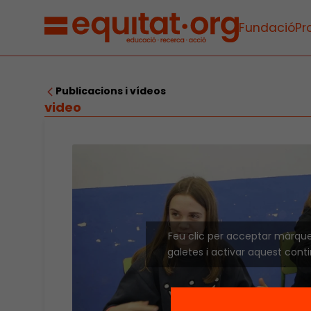
Fundació
Pr
Publicacions i vídeos
video
Feu clic per acceptar màrqu
galetes i activar aquest cont