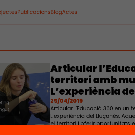
ojectes
Publicacions
Blog
Actes
Articular l’Educ
territori amb mun
L’experiència de
25/04/2019
eting
Articular l’Educació 360 en un t
ingut
L’experiència del Lluçanès. Aq
el territori i oferir oportunitat
amb municipis amb poca pobla