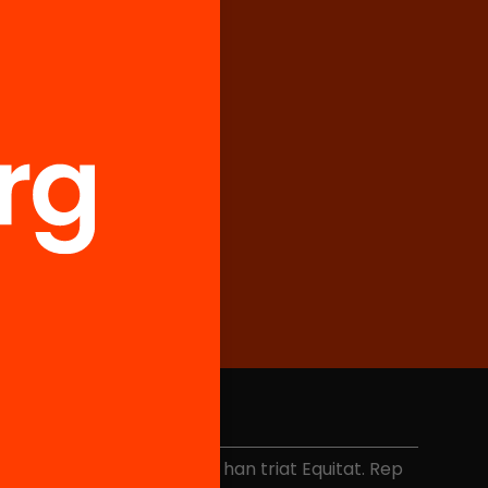
No et perdis res
és de 40.000 persones ja han triat Equitat. Rep