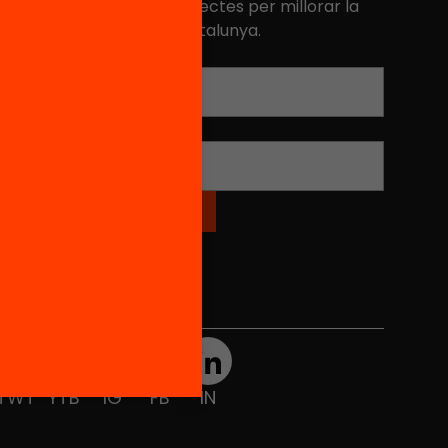
niciatives, propostes i projectes per millorar la
ualitat de l'educació a Catalunya.
Adreça electrònica
*
Nom
*
Xarxes Socials
TWT
YTB
IG
FB
IN