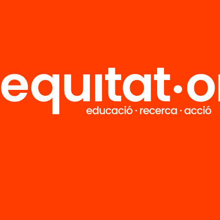
Tria equitat
Rep continguts, iniciatives i projectes
per implicar-te.
M
Notícies