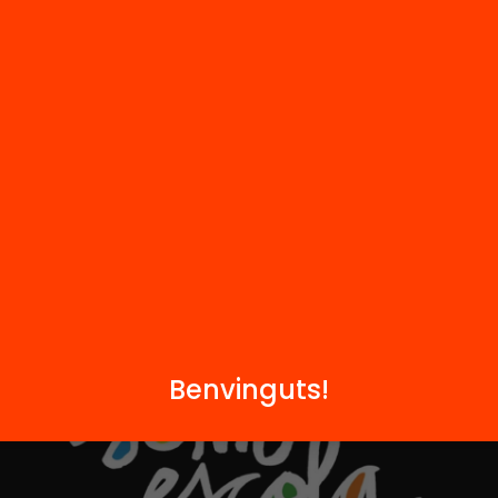
i
FAQS
q
Hub Social
Contacte
Formem part de...
Benvinguts!