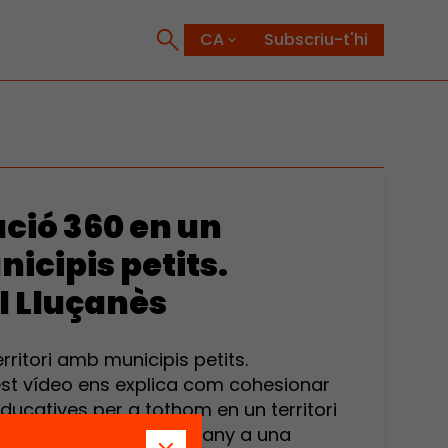
Subscriu-t'hi
ació 360 en un
icipis petits.
l Lluçanès
erritori amb municipis petits.
uest vídeo ens explica com cohesionar
s educatives per a tothom en un territori
ció. Aquest vídeo pertany a una