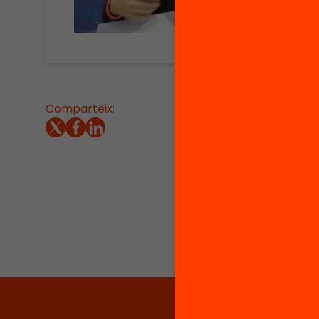
Comparteix:
Articular
L’exper
cohesion
tothom 
Aquest 
contrib
educativ