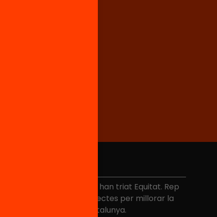
No et perdis res
és de 40.000 persones ja han triat Equitat. Rep
niciatives, propostes i projectes per millorar la
ualitat de l'educació a Catalunya.