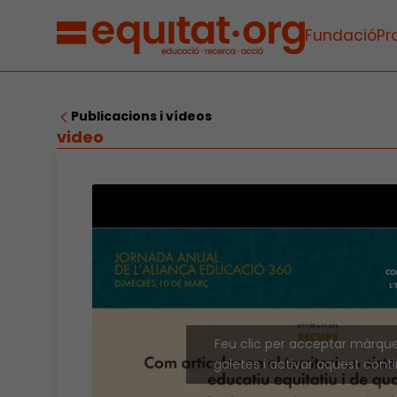
Fundació
Pr
Publicacions i vídeos
video
Feu clic per acceptar màrqu
galetes i activar aquest cont