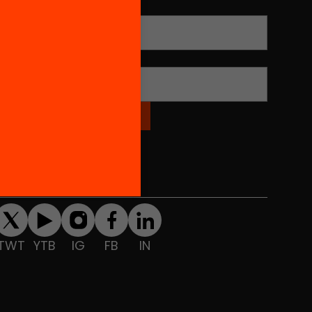
Adreça electrònica
*
Nom
*
Xarxes Socials
TWT
YTB
IG
FB
IN