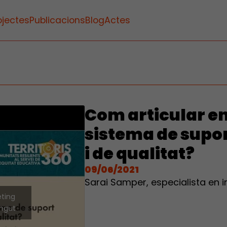
ojectes
Publicacions
Blog
Actes
Com articular en 
sistema de supor
i de qualitat?
09/06/2021
Sarai Samper, especialista en i
eting
ingut