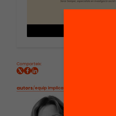
Comparteix:
Sarai S
autors
/
equip implicat