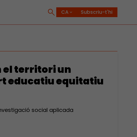
Subscriu-t'hi
el territori un
t educatiu equitatiu
nvestigació social aplicada