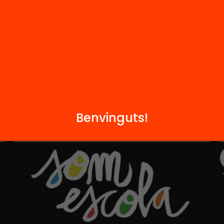
Hub Social
Contacte
Benvinguts!
Formem part de...