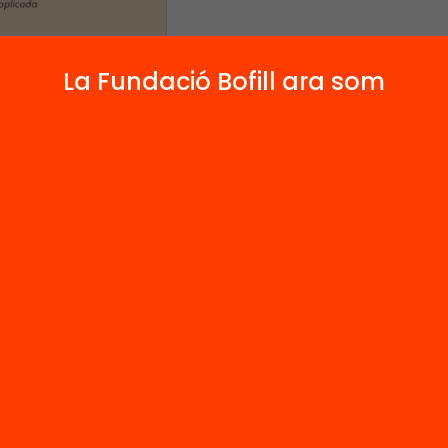
La Fundació Bofill ara som
amper, especialista en investigació social apli