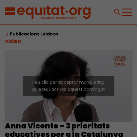
Publicacions i vídeos
video
Feu clic per acceptar màrqueting
galetes i activar aquest contingut
Anna Vicente – 3 prioritats
educatives per a la Catalunya