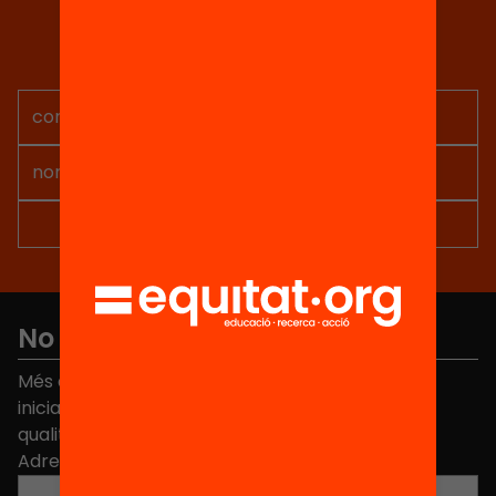
Tria equitat
Rep continguts, iniciatives i
projectes per implicar-te.
No et perdis res
Més de 40.000 persones ja han triat Equitat. Rep
iniciatives, propostes i projectes per millorar la
qualitat de l'educació a Catalunya.
Adreça electrònica
*