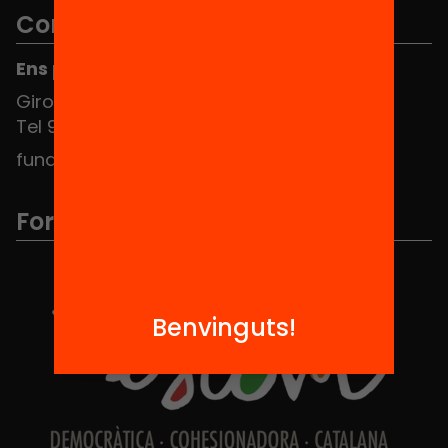
Contacte
Ens pots trobar al Hub Social
Girona 34, interior 08010 Barcelona
Tel 934 588 700
fundacio@equitat.org
Formem part de...
Benvinguts!