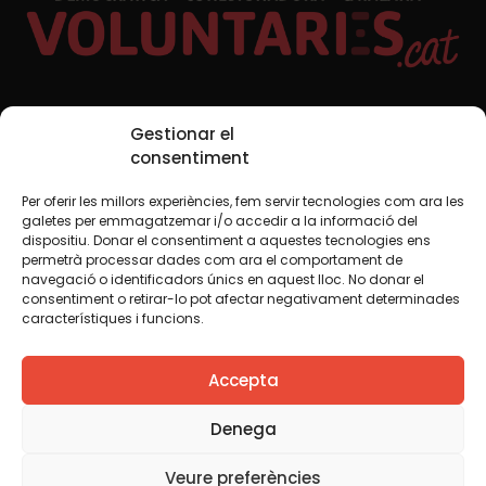
Xarxes Socials
Gestionar el
consentiment
Per oferir les millors experiències, fem servir tecnologies com ara les
TWT
YTB
IG
FB
IN
galetes per emmagatzemar i/o accedir a la informació del
dispositiu. Donar el consentiment a aquestes tecnologies ens
permetrà processar dades com ara el comportament de
navegació o identificadors únics en aquest lloc. No donar el
consentiment o retirar-lo pot afectar negativament determinades
Avís legal
Política de cookies
característiques i funcions.
Creiem que el coneixement s’ha de compartir. Per això
Accepta
fem servir una llicència Creative Commons, llevat que en
algun material indiquem el contrari. Us animem a copiar,
redistribuir, remesclar o transformar i crear els continguts
Denega
propis d’aquest web, per a qualsevol finalitat, inclosa la
comercial. Només us demanem que reconegueu
Veure preferències