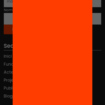
Nom
*
Seccions
Inici
Notícies
Fundació
FAQS
Actes
Hub Social
Projectes
Contacte
Publicacions i vídeos
Blog