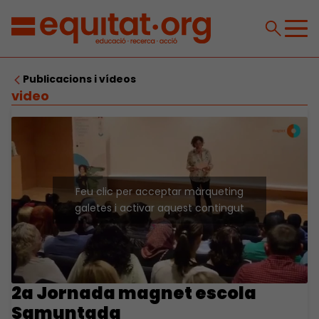
Publicacions i vídeos
video
Feu clic per acceptar màrqueting
galetes i activar aquest contingut
2a Jornada magnet escola
Samuntada