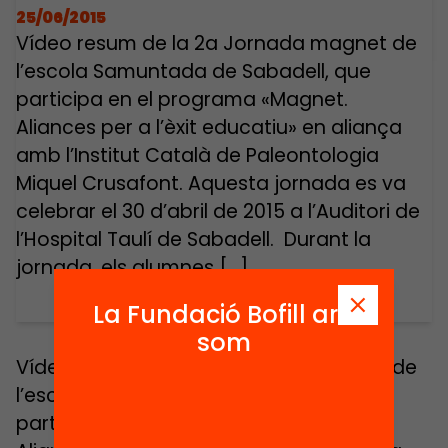
25/06/2015
Vídeo resum de la 2a Jornada magnet de
l’escola Samuntada de Sabadell, que
participa en el programa «Magnet.
Aliances per a l’èxit educatiu» en aliança
amb l’Institut Català de Paleontologia
Miquel Crusafont. Aquesta jornada es va
celebrar el 30 d’abril de 2015 a l’Auditori de
l’Hospital Taulí de Sabadell. Durant la
jornada, els alumnes […]
La Fundació Bofill ara
som
Vídeo resum de la 2a Jornada magnet de
l’escola Samuntada de Sabadell, que
participa en el programa «Magnet.