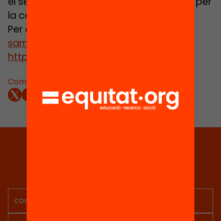
el seu territori, tant per les famílies com per
la comunitat educativa.
Per a més informació:
http://escola-
samuntada.wix.com/escol…
,
http://www.icp.cat/
Comparteix:
Tria equitat
Rep continguts, iniciatives i
projectes per implicar-te.