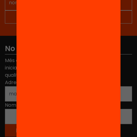
No et perdis res
Més de 40.000 persones ja han triat Equitat. Rep
iniciatives, propostes i projectes per millorar la
qualitat de l'educació a Catalunya.
Adreça electrònica
*
Nom
*