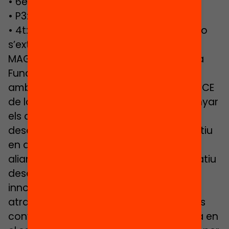
• 6è: Com evolucionem?
• P3: Els nostres canvis
• 4t: Què podem fer per què l’ós polar no
s’extingeixi?
MAGNET és un programa impulsat per la
Fundació Jaume Bofill en col·laboració
amb el Departament d’Ensenyament i l’ICE
de la UAB, que té per objectiu acompanyar
els centres educatius en el
desenvolupament d’un projecte educatiu
en aliança amb una institució. Aquesta
aliança ha de permetre al centre educatiu
desenvolupar un projecte educatiu
innovador i de qualitat, un projecte
atractiu, que tingui magnetisme i que es
converteixi en un projecte de referència en