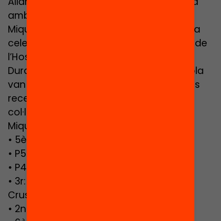
Aliances per a l’èxit educatiu» en aliança
amb l’Institut Català de Paleontologia
Miquel Crusafont. Aquesta jornada es va
celebrar el 30 d’abril de 2015 a l’Auditori de
l’Hospital Taulí de Sabadell.
Durant la jornada, els alumnes de l’escola
van presentar un tast dels projectes i les
recerques fetes a l’aula amb la
col·laboració dels investigadors de l’ICP
Miquel Crusafont:
• 5è: Història de la vida a la Terra
• P5 i 1r: Els dinosaures
• P4: El dents de sabre
• 3r: El Museu de Paleontologia Miquel
Crusafont
• 2n: Com llegim els ossos?