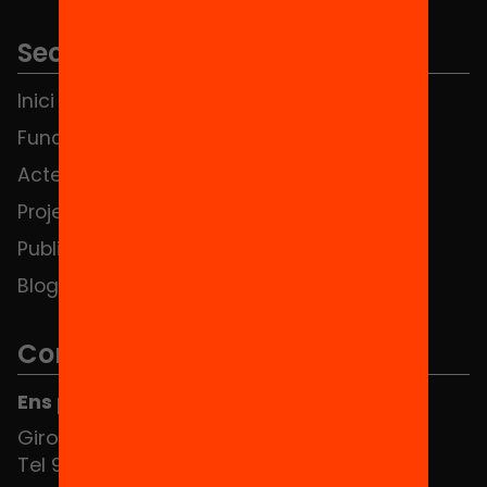
Seccions
Inici
Notícies
Fundació
FAQS
Actes
Hub Social
Projectes
Contacte
Publicacions i vídeos
Blog
Contacte
Ens pots trobar al Hub Social
Girona 34, interior 08010 Barcelona
Tel 934 588 700