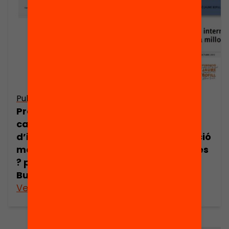
Publicació
Publicació
Presentació: Ens
Presentació:
cal un «Pla
Aprenentatge
d’impuls de les
Servei i educació
matemàtiques»
superior: Reptes
? per Carme
de futur
Burgués
Veure’n més
Veure’n més