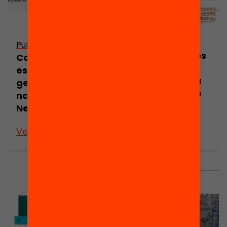
Publicació
Publicació
Presentació: Les
Construir una
reunions de
escola per la
nivell a l’escola
generació de
Josep Maria de
nadius digitals,
Sagarra, per
Neus Lorenzo
Isabel Corral
Veure’n més
Veure’n més