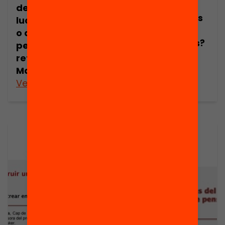
Com implicar
des del joc:
l’alumnat en els
ludificació lliure
seus
o disseny de
aprenentatges?
pensament
per Begonya
reflexiu? Imma
Gash
Marín
Veure’n més
Veure’n més