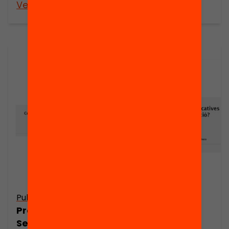
Veure’n més
Veure’n més
Publicació
Publicació
Presentació:
Presentació:
Seminari Web:
Com dissenyar