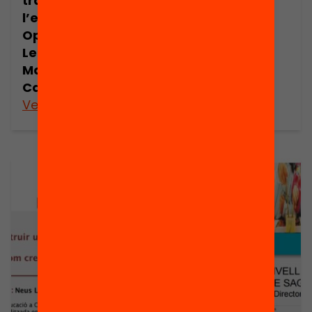
tranforma
Menéndez
l’educació?
Open Social
Learning, per
Margalida
Capella
Veure’n més
Veure’n més