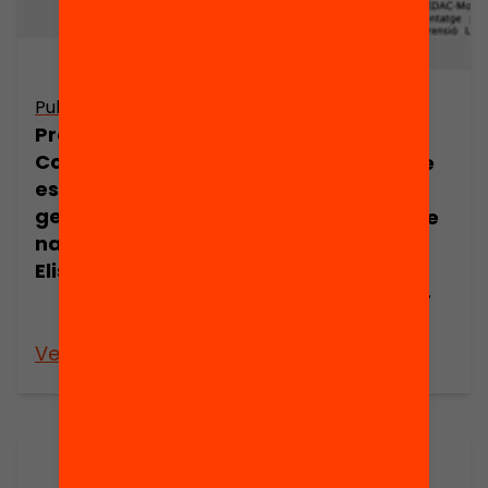
Publicació
Publicació
Presentació:
Motivar
Construir una
l’aprenentatge
escola per la
des del joc:
generació de
ludificació lliure
nadius digitals,
o disseny de
Elisabet Alsina
pensament
reflexiu? Òscar
de Paula
Veure’n més
Veure’n més