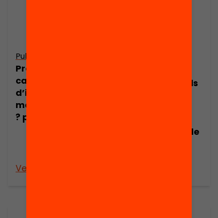
Publicació
Publicació
Presentació: Ens
Presentació:
cal un «Pla
Com millorar els
d’impuls de les
vincles entre
matemàtiques»
docents i
? per Lluís Mora
famílies?
L’experiència de
l’escola Mas
Masó de Salt
Veure’n més
Veure’n més