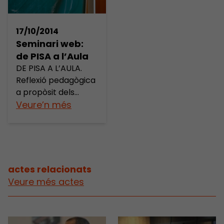
17/10/2014
Seminari web:
de PISA a l’Aula
DE PISA A L’AULA.
Reflexió pedagògica
a propòsit dels
resultats PISA per a
Veure’n més
la millora de la
pràctica educativa
Com millorem les
competències
matemàtiques i
actes relacionats
científiques? Des de
Veure més actes
fa deu anys la
Fundació Jaume
Bofill ofereix una