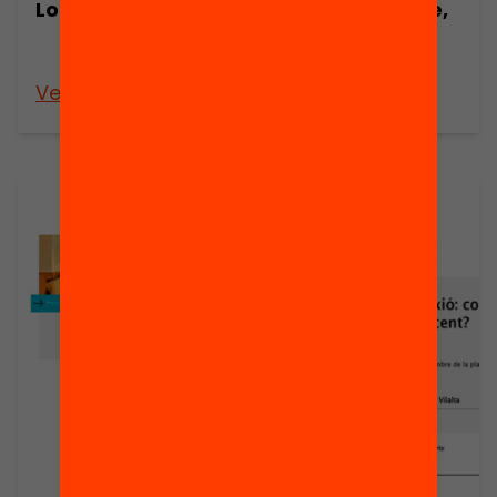
l’aprenentatge,
Lorenzo
per Ismael
Peña-López
Veure’n més
Veure’n més