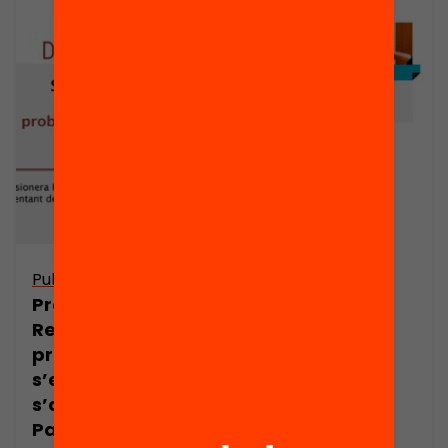
Publicació
Publicació
Presentació:
Presentació:
Resoldre
Maria Masip al
problemes: com
Seminari Web
s’ensenya i com
s’aprèn? Noa
Padín