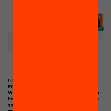
Publicació
Publicació
Presentació:
Presentació:
Webinar: com
Lideratge per a
l’aprenentatge
l’aprenentatge
social online
per Josep