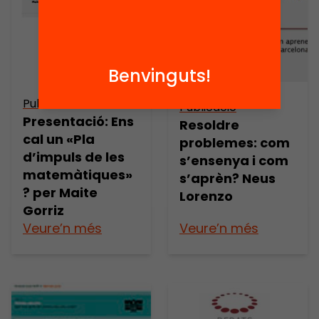
Benvinguts!
Publicació
Publicació
Presentació: Ens
Resoldre
cal un «Pla
problemes: com
d’impuls de les
s’ensenya i com
matemàtiques»
s’aprèn? Neus
? per Maite
Lorenzo
Gorriz
Veure’n més
Veure’n més