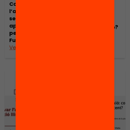
Com implicar
pràctiques
l’alumnat en els
educatives
seus
basades en la
aprenentatges?
neuroeducació?
per Jaume
Marta Portero
Funes
Veure’n més
Veure’n més