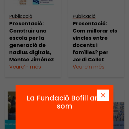
Publicació
Publicació
Presentació:
Presentació:
Construir una
Com millorar els
escola per la
vincles entre
generació de
docents i
nadius digitals,
famílies? per
Montse Jiménez
Jordi Collet
Veure’n més
Veure’n més
La Fundació Bofill ara
som