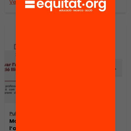
Veure’n més
Veure’n més
Publicació
Publicació
Presentació:
Motivar
Seminari Web:
l’aprenentatge