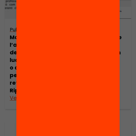
Publicació
Publicació
Presentació: De
Motivar
l’experiència a
l’aprenentatge
la reflexió: com
des del joc:
millorar la
ludificació lliure
pràctica
o disseny de
docent? Núria
pensament
Alart
reflexiu? Oriol
Ripoll
Veure’n més
Veure’n més