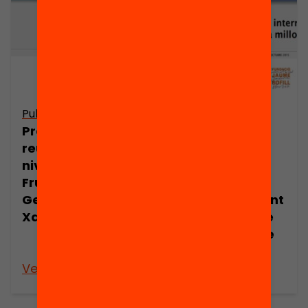
Publicació
Publicació
Presentació: Les
Presentació:
reunions de
Quines
nivell a l’escola
tendències
Fructuós
internacionals
Gelabert, per
estan impactant
Xavier Pedrol
en la millora de
l’Aprenentatge
Servei?
Veure’n més
Veure’n més