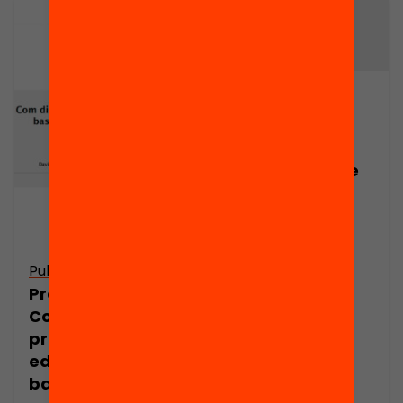
Publicació
Presentació:
Com
l’aprenentatge
social online
transforma
l’educació?
Open Social
Publicació
Learning, per
Presentació:
Estel Paloma
Com dissenyar
pràctiques
educatives
basades en la