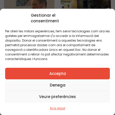
anàlisi de les dades
PISA per a
Catalunya.Amb els
Gestionar el
darrers resultats
consentiment
(PISA 2012, publicats
per l’OCDE […]
Per oferir les millors experiències, fem servir tecnologies com ara les
galetes per emmagatzemar i/o accedir a la informació del
dispositiu. Donar el consentiment a aquestes tecnologies ens
permetrà processar dades com ara el comportament de
navegació o identificadors únics en aquest lloc. No donar el
consentiment o retirar-lo pot afectar negativament determinades
característiques i funcions.
04/09/2015 16:00h
09/01/2017 17:00h -
Accepta
- 17:00h
18:00h
Denega
De l’experiència
Aprenentatge
a la reflexió: com
docent entre
Veure preferències
millorar la
iguals
pràctica
Com superar les
Avís legal
docent?
resistències i