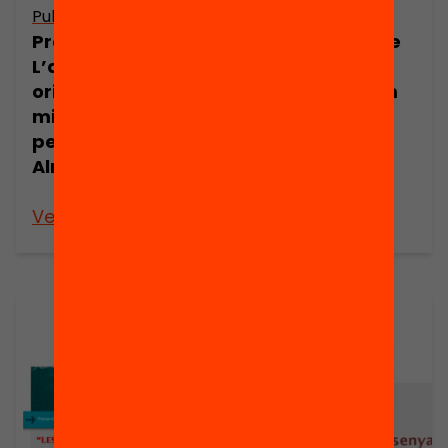
Publicació
Publicació
Presentació:
Presentació: De
L’avaluació
l’experiència a
orientada a la
la reflexió: com
millora contínua,
millorar la
per Josep Ignasi
pràctica
Almirall
docent? David
Vilalta
Veure’n més
Veure’n més