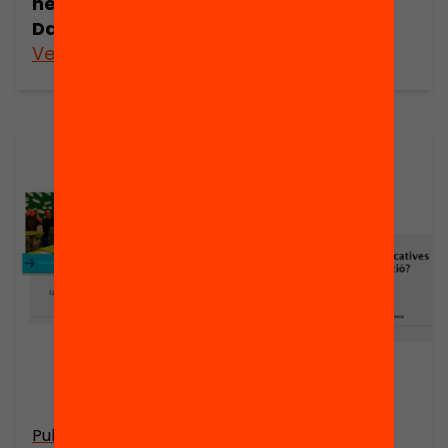
neuroeducació?
David Bueno
Veure’n més
Veure’n més
Publicació
Publicació