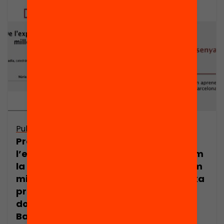
Publicació
Publicació
Presentació: De
Resoldre
l’experiència a
problemes: com
la reflexió: com
s’ensenya i com
millorar la
s’aprèn? Monika
pràctica
Horch
docent? Ramon
Barlam