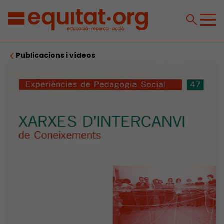
Publicacions i vídeos