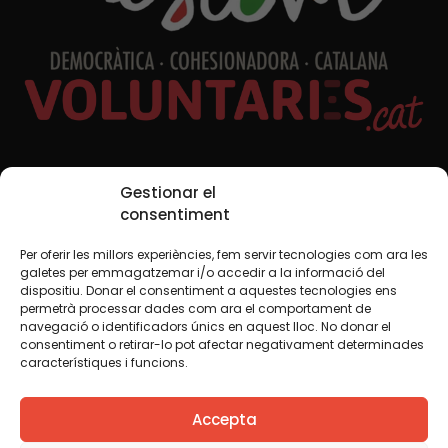
Xarxes Socials
Gestionar el
consentiment
Per oferir les millors experiències, fem servir tecnologies com ara les
TWT
YTB
IG
FB
IN
galetes per emmagatzemar i/o accedir a la informació del
dispositiu. Donar el consentiment a aquestes tecnologies ens
permetrà processar dades com ara el comportament de
navegació o identificadors únics en aquest lloc. No donar el
consentiment o retirar-lo pot afectar negativament determinades
Avís legal
Política de cookies
característiques i funcions.
Creiem que el coneixement s’ha de compartir. Per això
Accepta
fem servir una llicència Creative Commons, llevat que en
algun material indiquem el contrari. Us animem a copiar,