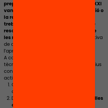
preparar els infants per al món del s. XXI
van molt més enllà de la memorització o
la repetició; el pensament crític, el
treball col·laboratiu o la capacitat de
resoldre problemes en són algunes de
les més importants.
Una manera efectiva
de desenvolupar-les és a través de
l’aprenentatge actiu.
A continuació s’exposen algunes
tècniques, que convé associar a objectius
concrets, per estimular l’aprenentatge
actiu a la classe:
Organitza estones de
discussió
o
d’intercanvi d’opinions.
Deixa estones per al
treball en parelles
o en petits grups