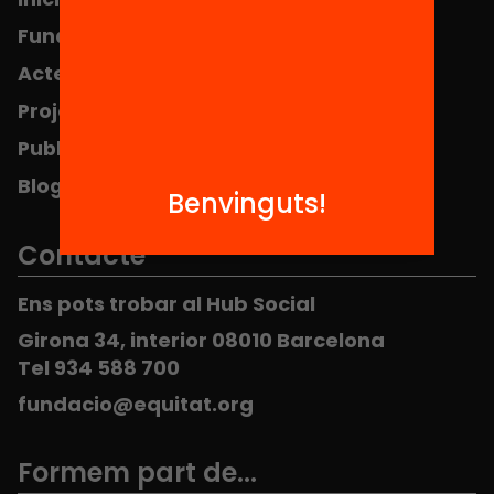
Fundació
FAQS
Actes
Hub Social
Projectes
Contacte
Publicacions i vídeos
Blog
Benvinguts!
Contacte
Ens pots trobar al Hub Social
Girona 34, interior 08010 Barcelona
Tel 934 588 700
fundacio@equitat.org
Formem part de...