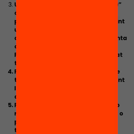
Utilitza tècniques de
“
Round-robin
”
com per exemple: fer circular un
paper en el que cadascú va escrivint
una idea o opinió sobre un tema, o
apunta una resposta a una pregunta
que has formulat inicialment.
Finalment es llegeix el què ha posat
tothom i es debat.
Fes que dissenyin
infografies
sobre
temes treballats a classe aprofitant
les eines gratuïtes que ofereix
actualment Internet.
Fes que creïn una
pàgina web
amb
recursos audiovisuals, entrevistes o
petits jocs sobre continguts
treballats en una o diverses