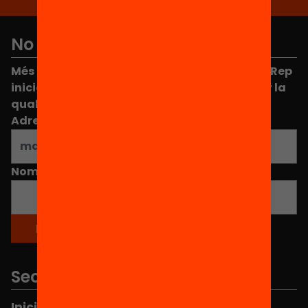
No et perdis res
Més de 40.000 persones ja han triat Equitat. Rep
iniciatives, propostes i projectes per millorar la
qualitat de l'educació a Catalunya.
Adreça electrònica
*
Nom
*
Seccions
Inici
Notícies