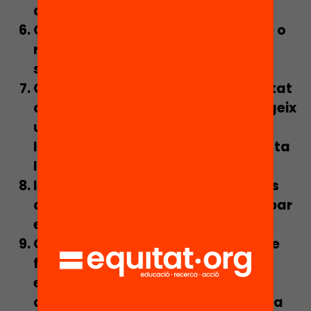
assignatures.
Organitza una petita
performance
o
representació sobre un llibre que
s’hagin llegit a classe.
Creeu un
relat
sobre un tema tractat
a classe en el cada alumne/a afegeix
un fragment: una persona inicia
l’exposició i successivament la resta
la van completant.
Introdueix
jocs i activitats lúdiques
que permetin utilitzar i desenvolupar
els aprenentatges adquirits.
Organitza una
conversa
a partir de
frases predeterminades per a
estimular la reflexió: “Avui he
après…”, “M’ha sorprès que…”, “Ara