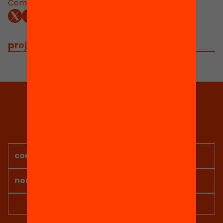
Comparteix:
projectes relacionats
Tria equitat
Rep continguts, iniciatives i
projectes per implicar-te.