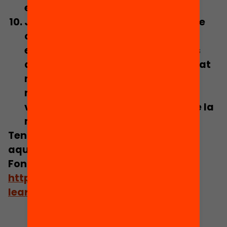
entenc que…”, etc.
Just abans de finalitzar l’estona de
classe fes que els infants
pensin i
escriguin
durant 1 o 2 minuts quins
aspectes són els que els han quedat
menys clars i quins consideren els
més importants. Això aporta un
valuós retorn sobre l’efectivitat de la
metodologia utilitzada.
Teniu un resum d’aquest post, en
aquesta infografia.
Font:
http://www.edudemic.com/active-
learning-in-classroom/