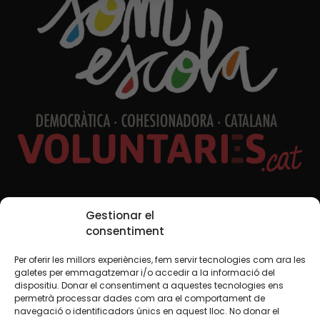
Xarxes Socials
Gestionar el
consentiment
Per oferir les millors experiències, fem servir tecnologies com ara les
TWT
YTB
IG
FB
IN
galetes per emmagatzemar i/o accedir a la informació del
dispositiu. Donar el consentiment a aquestes tecnologies ens
permetrà processar dades com ara el comportament de
navegació o identificadors únics en aquest lloc. No donar el