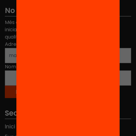
No et perdis res
Més de 40.000 persones ja han triat Equitat. Rep
iniciatives, propostes i projectes per millorar la
qualitat de l'educació a Catalunya.
Adreça electrònica
*
Nom
*
Seccions
Inici
Notícies