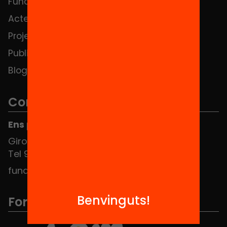
Fundació
FAQS
Actes
Hub Social
Projectes
Contacte
Publicacions i vídeos
Blog
Contacte
Ens pots trobar al Hub Social
Girona 34, interior 08010 Barcelona
Tel 934 588 700
fundacio@equitat.org
Benvinguts!
Formem part de...