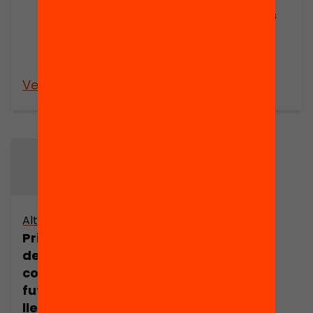
Balears, el País
Valencià i
Catalunya
(1976-1996)
Veure’n més
Veure’n més
Altres arxius
Primer Congrés
de mitjans de
comunicació: el
futur de les
llengües