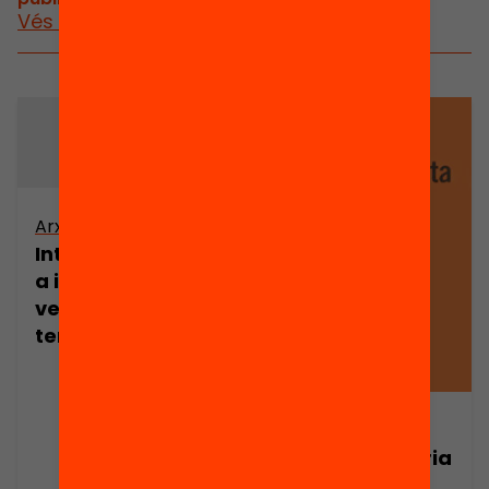
Vés a publicacions i vídeos
Arxiu
Interdependènci
a informativa i
vertebració
territorial
Publicació
La premsa diària
a les Illes