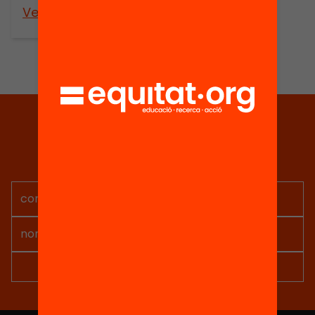
Veure’n més
Tria equitat
Rep continguts, iniciatives i
projectes per implicar-te.