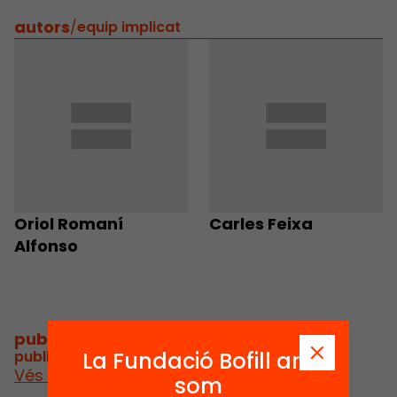
autors
/
equip implicat
Oriol Romaní
Carles Feixa
Alfonso
publicacions i vídeos
/
La Fundació Bofill ara
publicacions i vídeos relacionats
Vés a publicacions i vídeos
som