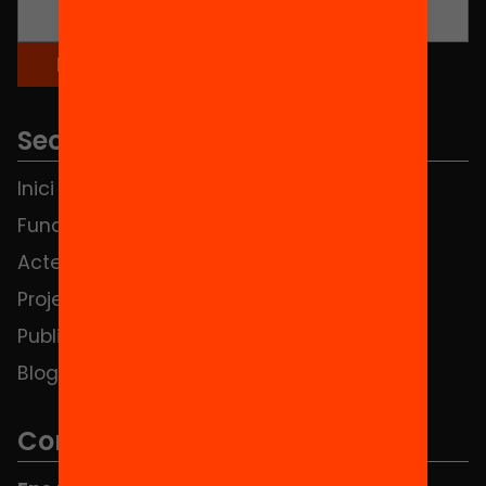
Seccions
Inici
Notícies
Fundació
FAQS
Actes
Hub Social
Projectes
Contacte
Publicacions i vídeos
Blog
Contacte