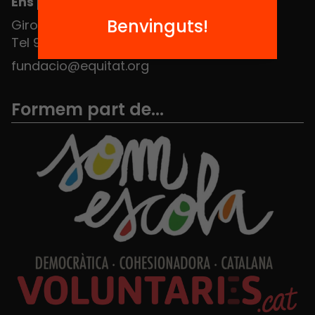
Ens pots trobar al Hub Social
Benvinguts!
Girona 34, interior 08010 Barcelona
Tel 934 588 700
fundacio@equitat.org
Formem part de...