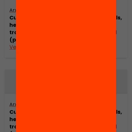
Arxiu
Arxiu
Cultures juvenils,
Cultures juvenils,
hegemonia i
hegemonia i
transició social
transició social
(part 3)
(part 4)
Veure’n més
Veure’n més
Arxiu
Arxiu
Cultures juvenils,
Cultures juvenils,
hegemonia i
hegemonia i
transició social
transició social