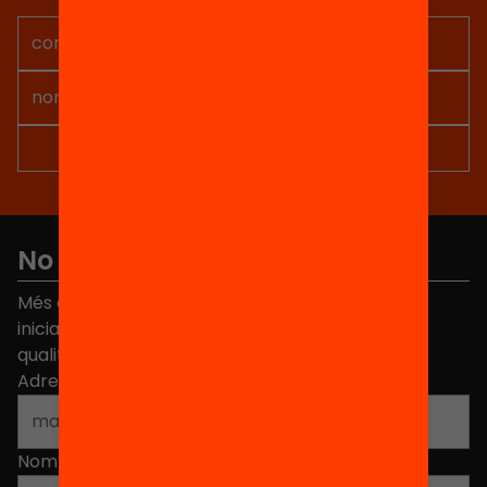
projectes per implicar-te.
No et perdis res
Més de 40.000 persones ja han triat Equitat. Rep
iniciatives, propostes i projectes per millorar la
qualitat de l'educació a Catalunya.
Adreça electrònica
*
Nom
*