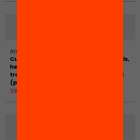
Arxiu
Arxiu
Cultures juvenils,
Cultures juvenils,
hegemonia i
hegemonia i
transició social
transició social
(part 1)
(part 2)
Veure’n més
Veure’n més