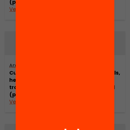
(part 5)
(part 6)
Veure’n més
Veure’n més
Arxiu
Arxiu
Cultures juvenils,
Cultures juvenils,
hegemonia i
hegemonia i
transició social
transició social
(part 7)
(part 8)
Veure’n més
Veure’n més