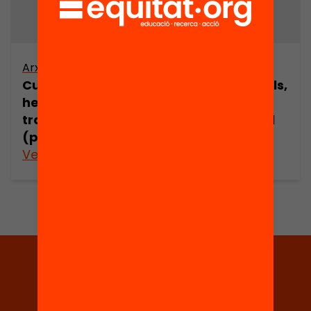
Arxiu
Arxiu
Cultures juvenils,
Cultures juvenils,
hegemonia i
hegemonia i
transició social
transició social
(part 9)
(part 10)
Veure’n més
Veure’n més
Tria equitat
Rep continguts, iniciatives i